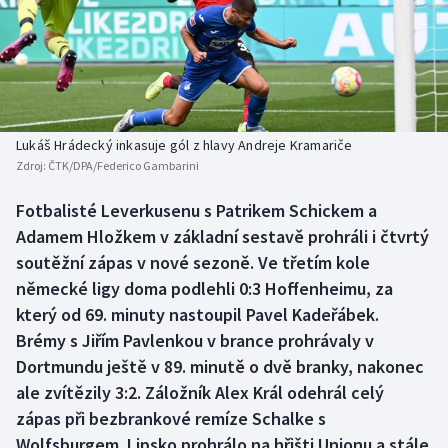
Baseball a softbal
Soutěže
Basketbal
Historické návraty
Biatlon
Aplikace ČT sport
Lukáš Hrádecký inkasuje gól z hlavy Andreje Kramariče
Boby a skeleton
AZ kvíz
Zdroj:
ČTK/DPA/Federico Gambarini
Box
Fotbalisté Leverkusenu s Patrikem Schickem a
Adamem Hložkem v základní sestavě prohráli i čtvrtý
Curling
soutěžní zápas v nové sezoně. Ve třetím kole
německé ligy doma podlehli 0:3 Hoffenheimu, za
Dostihy
který od 69. minuty nastoupil Pavel Kadeřábek.
Brémy s Jiřím Pavlenkou v brance prohrávaly v
Florbal
Dortmundu ještě v 89. minutě o dvě branky, nakonec
ale zvítězily 3:2. Záložník Alex Král odehrál celý
Futsal
zápas při bezbrankové remíze Schalke s
Wolfsburgem. Lipsko prohrálo na hřišti Unionu a stále
Golf