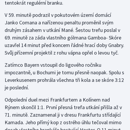
tentokrát regulérní branku.
V 59. minutě podrazil v pokutovém území domácí
Janko Comana a nařízenou penaltu proměnil svým
druhým zásahem v utkání Mané. Šestou trefu poslal v
69. minutě za záda vlastního gólmana Gamboa- Skóre
uzavřel 14 minut před koncem řádné hrací doby Gnabry.
Svůj přízemní projektil z rohu vápna opřel o levou tyč.
Zatímco Bayern vstoupil do ligového ročníku
impozantně, u Bochumi je tomu přesně naopak. Spolu s
Leverkusenem prohrála všechna tři kola a se skóre 3:12
je poslední.
Odpolední duel mezi Frankfurtem a Kolínem nad
Rýnem skončil 1:1. První přesná trefa utkání přišla až v
71. minutě. Zaznamenal ji v dresu Frankfurtu střídající
Kamada. Jeho přímý kop z ostrého úhlu tečoval mimo
dosah vlastního brankáře hostující Hector. O 11 minut