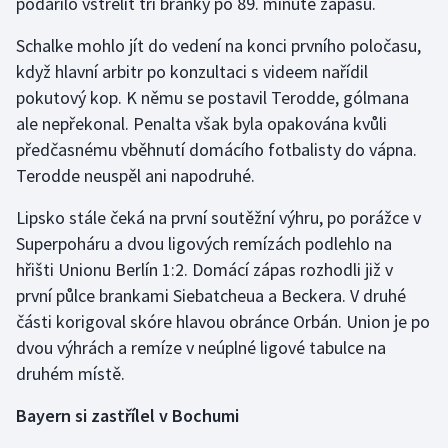
podařilo vstřelit tři branky po 89. minutě zápasu.
Schalke mohlo jít do vedení na konci prvního poločasu,
když hlavní arbitr po konzultaci s videem nařídil
pokutový kop. K němu se postavil Terodde, gólmana
ale nepřekonal. Penalta však byla opakována kvůli
předčasnému vběhnutí domácího fotbalisty do vápna.
Terodde neuspěl ani napodruhé.
Lipsko stále čeká na první soutěžní výhru, po porážce v
Superpoháru a dvou ligových remízách podlehlo na
hřišti Unionu Berlín 1:2. Domácí zápas rozhodli již v
první půlce brankami Siebatcheua a Beckera. V druhé
části korigoval skóre hlavou obránce Orbán. Union je po
dvou výhrách a remíze v neúplné ligové tabulce na
druhém místě.
Bayern si zastřílel v Bochumi