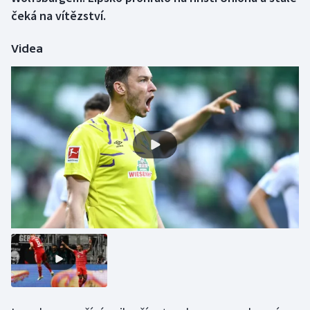
čeká na vítězství.
Gymnastika
Videa
Házená
Jezdectví
Judo
Krasobruslení
Lezení
Lyže a snowboard
Moderní pětiboj
Motorsport