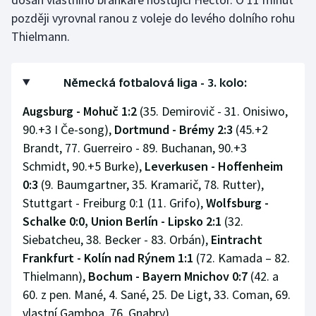
později vyrovnal ranou z voleje do levého dolního rohu
Thielmann.
Německá fotbalová liga - 3. kolo:
Augsburg - Mohuč 1:2
(35. Demirovič - 31. Onisiwo,
90.+3 I Če-song),
Dortmund - Brémy 2:3
(45.+2
Brandt, 77. Guerreiro - 89. Buchanan, 90.+3
Schmidt, 90.+5 Burke),
Leverkusen - Hoffenheim
0:3
(9. Baumgartner, 35. Kramarič, 78. Rutter),
Stuttgart - Freiburg 0:1 (11. Grifo),
Wolfsburg -
Schalke 0:0,
Union Berlín - Lipsko 2:1
(32.
Siebatcheu, 38. Becker - 83. Orbán),
Eintracht
Frankfurt - Kolín nad Rýnem 1:1
(72. Kamada – 82.
Thielmann),
Bochum - Bayern Mnichov 0:7
(42. a
60. z pen. Mané, 4. Sané, 25. De Ligt, 33. Coman, 69.
vlastní Gamboa, 76. Gnabry)