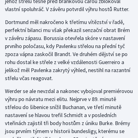
jehož střelu těsně před brankovou čárou zblokoval
Stolní tenis
vlastní spoluhráč. V závěru potvrdil výhru hostů Rutter.
Triatlon
Dortmund měl nakročeno k třetímu vítězství v řadě,
perfektní bilanci mu však překazil senzační obrat Brém
Veslování
v závěru zápasu. Borussia otevřela skóre v nastavení
prvního poločasu, kdy Pavlenku střelou na přední tyč
Vodní slalom
zpoza vápna zaskočil Brandt. Ve druhém dějství se po
rohu dostal ke střele z velké vzdálenosti Guerreiro a
Volejbal
jelikož měl Pavlenka zakrytý výhled, nestihl na razantní
střelu včas reagovat.
Ostatní
Werder se ale nevzdal a nakonec vybojoval premiérovou
výhru po návratu mezi elitu. Nejprve v 89. minutě
střelou do šibenice snížil Buchanan, ve třetí minutě
nastavení se hlavou trefil Schmidt a v posledních
vteřinách zajistil tři body hostům z úniku Burke. Brémy
jsou prvním týmem v historii bundesligy, kterému se