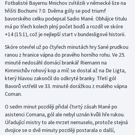
Fotbalisté Bayernu Mnichov zvítězili v německé lize na
hřišti Bochumi 7:0. Dvěma góly se pod triumf
bavorského celku podepsal Sadio Mané. Obhájce titulu
má po třech kolech plný počet bodů a rozdíl ve skóre
+14 (15:1), což je nejlepší start v bundesligové historii.
Skóre otevřel už po čtyřech minutách hry Sané prudkou
ranou z hranice vápna do pravého horního rohu. Ve 25.
minutě nedosáhl domácí brankář Riemann na
Kimmichův rohový kop a míč se dostal až na De Ligta,
který hlavou zakončil do odkryté branky. Třetí gól
Bavorů vstřelil ve 33. minutě dorážkou z malého vápna
Coman.
O sedm minut později přidal čtvrtý zásah Mané po
asistenci Comana, gól ale nebyl uznán kvůli hře rukou.
Úřadující mistry to ale mrzet nemuselo, protože stejná
dvojice se o dvě minuty později postarala o další,