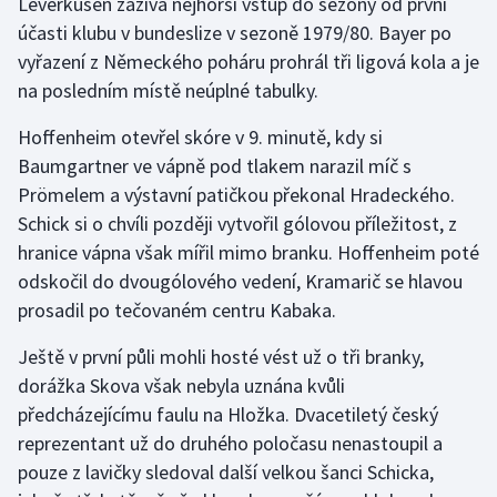
Leverkusen zažívá nejhorší vstup do sezony od první
účasti klubu v bundeslize v sezoně 1979/80. Bayer po
Olympijské hry
vyřazení z Německého poháru prohrál tři ligová kola a je
Parasport
na posledním místě neúplné tabulky.
Hoffenheim otevřel skóre v 9. minutě, kdy si
Plavání
Baumgartner ve vápně pod tlakem narazil míč s
Prömelem a výstavní patičkou překonal Hradeckého.
Plážový volejbal
Schick si o chvíli později vytvořil gólovou příležitost, z
Ragby
hranice vápna však mířil mimo branku. Hoffenheim poté
odskočil do dvougólového vedení, Kramarič se hlavou
Rychlobruslení
prosadil po tečovaném centru Kabaka.
Rychlostní kanoistika
Ještě v první půli mohli hosté vést už o tři branky,
dorážka Skova však nebyla uznána kvůli
Short track
předcházejícímu faulu na Hložka. Dvacetiletý český
reprezentant už do druhého poločasu nenastoupil a
Sportovní střelba
pouze z lavičky sledoval další velkou šanci Schicka,