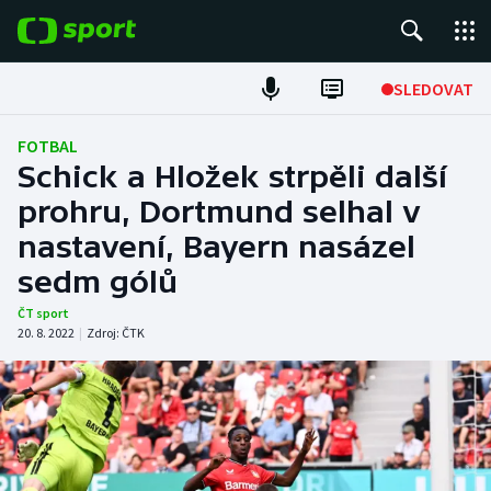
POPULÁRNÍ
SLEDOVAT
Fotbal
FOTBAL
Schick a Hložek strpěli další
Hokej
prohru, Dortmund selhal v
nastavení, Bayern nasázel
Tenis
sedm gólů
Atletika
ČT sport
20. 8. 2022
|
Zdroj:
ČTK
Cyklistika
DALŠÍ SPORTY
Americký fotbal
NEPŘEHLÉDNĚTE