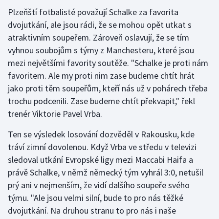
Plzeňští fotbalisté považují Schalke za favorita
Olympijské hry
dvojutkání, ale jsou rádi, že se mohou opět utkat s
atraktivním soupeřem. Zároveň oslavují, že se tím
Parasport
vyhnou soubojům s týmy z Manchesteru, které jsou
Plavání
mezi největšími favority soutěže. "Schalke je proti nám
favoritem. Ale my proti nim zase budeme chtít hrát
Plážový volejbal
jako proti těm soupeřům, kteří nás už v pohárech třeba
trochu podcenili. Zase budeme chtít překvapit," řekl
Ragby
trenér Viktorie Pavel Vrba.
Rychlobruslení
Ten se výsledek losování dozvěděl v Rakousku, kde
tráví zimní dovolenou. Když Vrba ve středu v televizi
Rychlostní kanoistika
sledoval utkání Evropské ligy mezi Maccabi Haifa a
právě Schalke, v němž německý tým vyhrál 3:0, netušil
Short track
prý ani v nejmenším, že vidí dalšího soupeře svého
týmu. "Ale jsou velmi silní, bude to pro nás těžké
Sportovní střelba
dvojutkání. Na druhou stranu to pro nás i naše