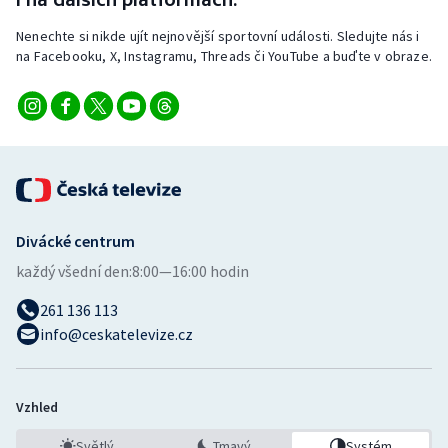
Nenechte si nikde ujít nejnovější sportovní události. Sledujte nás i
na Facebooku, X, Instagramu, Threads či YouTube a buďte v obraze.
Divácké centrum
každý všední den:
8:00—16:00 hodin
261 136 113
info@ceskatelevize.cz
Vzhled
Světlý
Tmavý
Systém