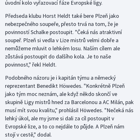
úvodní kolo vyřazovací fáze Evropské ligy.
Gymnastika
Předseda klubu Horst Heldt také bere Plzeň jako
nebezpečného soupeře, přesto trvá na tom, že je
Házená
povinností Schalke postoupit. "Čeká nás atraktivní
soupeř. Plzeň si vedla v Lize mistrů velmi dobře a
Jezdectví
nemůžeme mluvit o lehkém losu. Naším cílem ale
zůstává postoupit do dalšího kola. Je to naše
Judo
povinnost," řekl Heldt.
Krasobruslení
Podobného názoru je i kapitán týmu a německý
reprezentant Benedikt Höwedes. "Konkrétně Plzeň
Lezení
jako tým moc neznám, ale když někdo skončí ve
skupině Ligy mistrů hned za Barcelonou a AC Milán, pak
Lyže a snowboard
musí mít svou kvalitu," prohlásil Höwedes. "Nečeká nás
lehký úkol, ale my jsme si dali za cíl postoupit v
Moderní pětiboj
Evropské lize, a to co nejdále to půjde. A Plzeň nám
stojí v cestě," dodal.
Motorsport