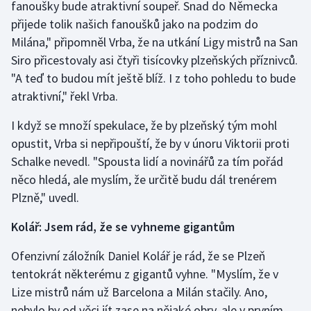
fanoušky bude atraktivní soupeř. Snad do Německa
Stolní tenis
přijede tolik našich fanoušků jako na podzim do
Milána," připomněl Vrba, že na utkání Ligy mistrů na San
Triatlon
Siro přicestovaly asi čtyři tisícovky plzeňských příznivců.
Veslování
"A teď to budou mít ještě blíž. I z toho pohledu to bude
atraktivní," řekl Vrba.
Vodní slalom
I když se množí spekulace, že by plzeňský tým mohl
opustit, Vrba si nepřipouští, že by v únoru Viktorii proti
Volejbal
Schalke nevedl. "Spousta lidí a novinářů za tím pořád
Ostatní
něco hledá, ale myslím, že určitě budu dál trenérem
Plzně," uvedl.
Kolář: Jsem rád, že se vyhneme gigantům
Ofenzivní záložník Daniel Kolář je rád, že se Plzeň
tentokrát některému z gigantů vyhne. "Myslím, že v
Lize mistrů nám už Barcelona a Milán stačily. Ano,
nebylo by od věci jít zase na nějaké obry, ale v prvním