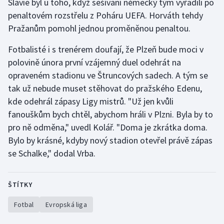
Slavie byl u toho, když sešívaní německý tým vyřadili po
penaltovém rozstřelu z Poháru UEFA. Horváth tehdy
Pražanům pomohl jednou proměněnou penaltou.
Fotbalisté i s trenérem doufají, že Plzeň bude moci v
polovině února první vzájemný duel odehrát na
opraveném stadionu ve Štruncových sadech. A tým se
tak už nebude muset stěhovat do pražského Edenu,
kde odehrál zápasy Ligy mistrů. "Už jen kvůli
fanouškům bych chtěl, abychom hráli v Plzni. Byla by to
pro ně odměna," uvedl Kolář. "Doma je zkrátka doma.
Bylo by krásné, kdyby nový stadion otevřel právě zápas
se Schalke," dodal Vrba.
ŠTÍTKY
Fotbal
Evropská liga