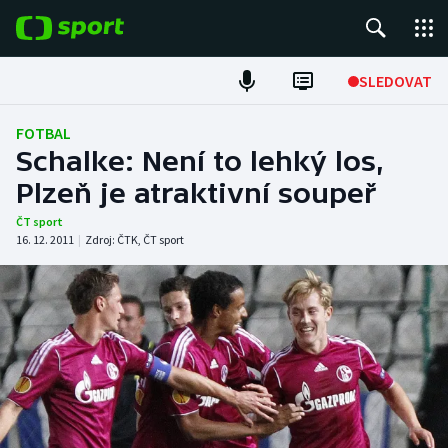
POPULÁRNÍ
SLEDOVAT
Fotbal
FOTBAL
Schalke: Není to lehký los,
Hokej
Plzeň je atraktivní soupeř
Tenis
ČT sport
16. 12. 2011
|
Zdroj:
ČTK
,
ČT sport
Atletika
Cyklistika
DALŠÍ SPORTY
Americký fotbal
NEPŘEHLÉDNĚTE