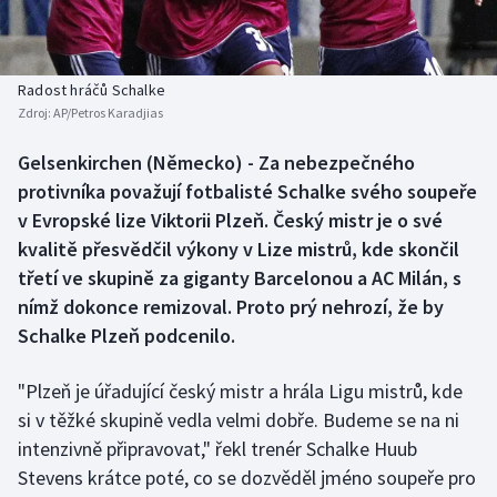
Baseball a softbal
Soutěže
Basketbal
Historické návraty
Radost hráčů Schalke
Zdroj:
AP/Petros Karadjias
Biatlon
Aplikace ČT sport
Gelsenkirchen (Německo) - Za nebezpečného
Boby a skeleton
AZ kvíz
protivníka považují fotbalisté Schalke svého soupeře
v Evropské lize Viktorii Plzeň. Český mistr je o své
Box
kvalitě přesvědčil výkony v Lize mistrů, kde skončil
třetí ve skupině za giganty Barcelonou a AC Milán, s
Curling
nímž dokonce remizoval. Proto prý nehrozí, že by
Schalke Plzeň podcenilo.
Dostihy
Florbal
"Plzeň je úřadující český mistr a hrála Ligu mistrů, kde
si v těžké skupině vedla velmi dobře. Budeme se na ni
Futsal
intenzivně připravovat," řekl trenér Schalke Huub
Stevens krátce poté, co se dozvěděl jméno soupeře pro
Golf