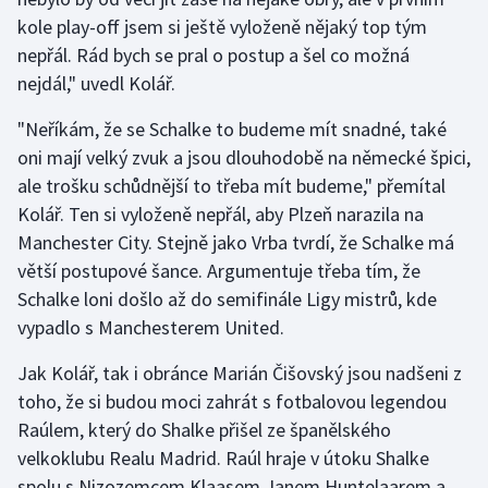
kole play-off jsem si ještě vyloženě nějaký top tým
nepřál. Rád bych se pral o postup a šel co možná
nejdál," uvedl Kolář.
"Neříkám, že se Schalke to budeme mít snadné, také
oni mají velký zvuk a jsou dlouhodobě na německé špici,
ale trošku schůdnější to třeba mít budeme," přemítal
Kolář. Ten si vyloženě nepřál, aby Plzeň narazila na
Manchester City. Stejně jako Vrba tvrdí, že Schalke má
větší postupové šance. Argumentuje třeba tím, že
Schalke loni došlo až do semifinále Ligy mistrů, kde
vypadlo s Manchesterem United.
Jak Kolář, tak i obránce Marián Čišovský jsou nadšeni z
toho, že si budou moci zahrát s fotbalovou legendou
Raúlem, který do Shalke přišel ze španělského
velkoklubu Realu Madrid. Raúl hraje v útoku Shalke
spolu s Nizozemcem Klaasem Janem Huntelaarem a