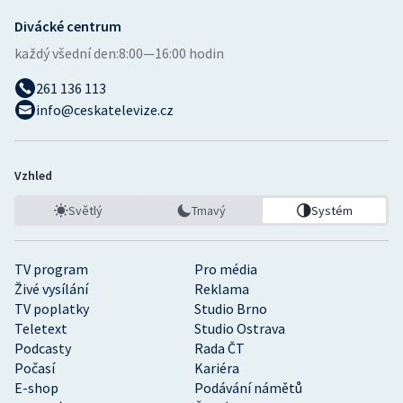
Divácké centrum
každý všední den:
8:00—16:00 hodin
261 136 113
info@ceskatelevize.cz
Vzhled
Světlý
Tmavý
Systém
TV program
Pro média
Živé vysílání
Reklama
TV poplatky
Studio Brno
Teletext
Studio Ostrava
Podcasty
Rada ČT
Počasí
Kariéra
E-shop
Podávání námětů