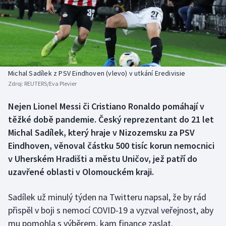
Baseball a softbal
Soutěže
Basketbal
Historické návraty
Biatlon
Aplikace ČT sport
Michal Sadílek z PSV Eindhoven (vlevo) v utkání Eredivisie
Boby a skeleton
AZ kvíz
Zdroj:
REUTERS/Eva Plevier
Box
Nejen Lionel Messi či Cristiano Ronaldo pomáhají v
těžké době pandemie. Český reprezentant do 21 let
Curling
Michal Sadílek, který hraje v Nizozemsku za PSV
Eindhoven, věnoval částku 500 tisíc korun nemocnici
Dostihy
v Uherském Hradišti a městu Uničov, jež patří do
uzavřené oblasti v Olomouckém kraji.
Florbal
Sadílek už minulý týden na Twitteru napsal, že by rád
Futsal
přispěl v boji s nemocí COVID-19 a vyzval veřejnost, aby
mu pomohla s výběrem, kam finance zaslat.
Golf