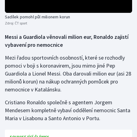
Olympijské hry
Sadílek pomohl půl milionem korun
Parasport
Zdroj:
ČT sport
Messi a Guardiola věnovali milion eur, Ronaldo zajistí
Plavání
vybavení pro nemocnice
Plážový volejbal
Mezi řadou sportovních osobností, které se rozhodly
pomoci v boji s koronavirem, jsou mimo jiné Pep
Ragby
Guardiola a Lionel Messi. Oba darovali milion eur (asi 28
milionů korun) na nákup ochranných pomůcek pro
Rychlobruslení
nemocnice v Katalánsku.
Rychlostní kanoistika
Cristiano Ronaldo společně s agentem Jorgem
Mendesem kompletně vybaví oddělení nemocnic Santa
Short track
Maria v Lisabonu a Santo Antonio v Portu.
Sportovní střelba