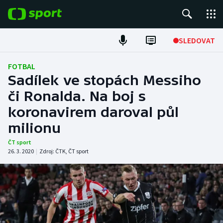
POPULÁRNÍ
SLEDOVAT
Fotbal
FOTBAL
Sadílek ve stopách Messiho
Hokej
či Ronalda. Na boj s
koronavirem daroval půl
Tenis
milionu
Atletika
ČT sport
26. 3. 2020
|
Zdroj:
ČTK
,
ČT sport
Cyklistika
DALŠÍ SPORTY
Americký fotbal
NEPŘEHLÉDNĚTE