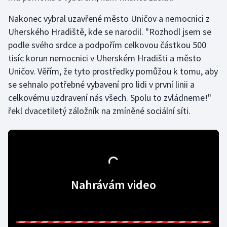
Nakonec vybral uzavřené město Uničov a nemocnici z
Gymnastika
Uherského Hradiště, kde se narodil. "Rozhodl jsem se
podle svého srdce a podpořím celkovou částkou 500
Házená
tisíc korun nemocnici v Uherském Hradišti a město
Uničov. Věřím, že tyto prostředky pomůžou k tomu, aby
Jezdectví
se sehnalo potřebné vybavení pro lidi v první linii a
Judo
celkovému uzdravení nás všech. Spolu to zvládneme!"
řekl dvacetiletý záložník na zmíněné sociální síti.
Krasobruslení
Lezení
Lyže a snowboard
Nahrávám video
Moderní pětiboj
Motorsport