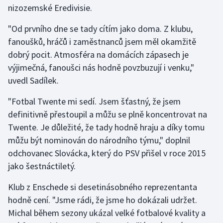
nizozemské Eredivisie.
Gymnastika
"Od prvního dne se tady cítím jako doma. Z klubu,
fanoušků, hráčů i zaměstnanců jsem měl okamžitě
Házená
dobrý pocit. Atmosféra na domácích zápasech je
výjimečná, fanoušci nás hodně povzbuzují i venku,"
Jezdectví
uvedl Sadílek.
Judo
"Fotbal Twente mi sedí. Jsem šťastný, že jsem
definitivně přestoupil a můžu se plně koncentrovat na
Krasobruslení
Twente. Je důležité, že tady hodně hraju a díky tomu
můžu být nominován do národního týmu," doplnil
Lezení
odchovanec Slovácka, který do PSV přišel v roce 2015
jako šestnáctiletý.
Lyže a snowboard
Klub z Enschede si desetinásobného reprezentanta
Moderní pětiboj
hodně cení. "Jsme rádi, že jsme ho dokázali udržet.
Michal během sezony ukázal velké fotbalové kvality a
Motorsport