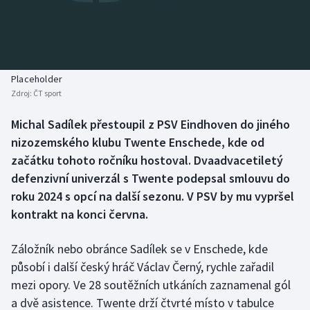
Baseball a softbal
Soutěže
Basketbal
Historické návraty
Biatlon
Aplikace ČT sport
Placeholder
Zdroj:
ČT sport
Boby a skeleton
AZ kvíz
Michal Sadílek přestoupil z PSV Eindhoven do jiného
nizozemského klubu Twente Enschede, kde od
Box
začátku tohoto ročníku hostoval. Dvaadvacetiletý
Curling
defenzivní univerzál s Twente podepsal smlouvu do
roku 2024 s opcí na další sezonu. V PSV by mu vypršel
Dostihy
kontrakt na konci června.
Florbal
Záložník nebo obránce Sadílek se v Enschede, kde
působí i další český hráč Václav Černý, rychle zařadil
Futsal
mezi opory. Ve 28 soutěžních utkáních zaznamenal gól
a dvě asistence. Twente drží čtvrté místo v tabulce
Golf