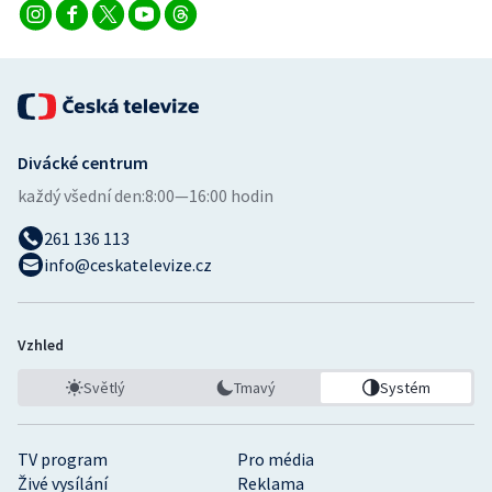
Divácké centrum
každý všední den:
8:00—16:00 hodin
261 136 113
info@ceskatelevize.cz
Vzhled
Světlý
Tmavý
Systém
TV program
Pro média
Živé vysílání
Reklama