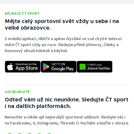
Stolní tenis
APLIKACE ČT SPORT
Triatlon
Mějte celý sportovní svět vždy u sebe i na
velké obrazovce.
Veslování
S mobilní aplikací, HbbTV a apkou iVysílání ve své chytré televizi
máte ČT sport vždy po ruce. Sledujte přímé přenosy, články a
Vodní slalom
bonusový obsah kdekoli a kdykoli.
Volejbal
Ostatní
SOCIÁLNÍ SÍTĚ
Odteď vám už nic neunikne. Sledujte ČT sport
i na dalších platformách.
Nenechte si nikde ujít nejnovější sportovní události. Sledujte nás i
na Facebooku, X, Instagramu, Threads či YouTube a buďte v obraze.