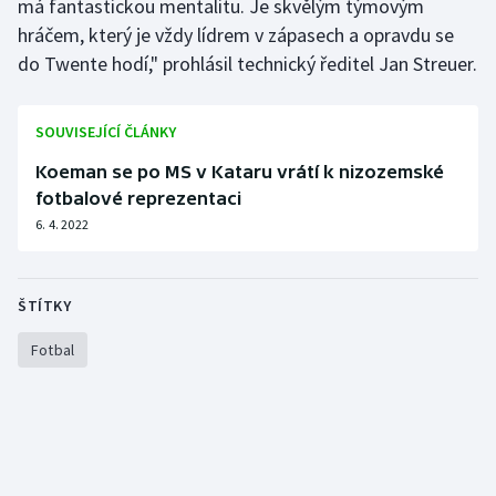
má fantastickou mentalitu. Je skvělým týmovým
hráčem, který je vždy lídrem v zápasech a opravdu se
Olympijské hry
do Twente hodí," prohlásil technický ředitel Jan Streuer.
Parasport
SOUVISEJÍCÍ ČLÁNKY
Plavání
Koeman se po MS v Kataru vrátí k nizozemské
Plážový volejbal
fotbalové reprezentaci
6. 4. 2022
Ragby
Rychlobruslení
ŠTÍTKY
Fotbal
Rychlostní kanoistika
Short track
Sportovní střelba