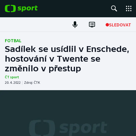
POPULÁRNÍ
SLEDOVAT
Fotbal
FOTBAL
Sadílek se usídlil v Enschede,
Hokej
hostování v Twente se
změnilo v přestup
Tenis
ČT sport
Atletika
20. 4. 2022
|
Zdroj:
ČTK
Cyklistika
DALŠÍ SPORTY
Americký fotbal
NEPŘEHLÉDNĚTE