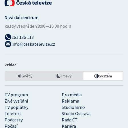
Divácké centrum
každý všední den:
8:00—16:00 hodin
261 136 113
info@ceskatelevize.cz
Vzhled
Světlý
Tmavý
Systém
TV program
Pro média
Živé vysílání
Reklama
TV poplatky
Studio Brno
Teletext
Studio Ostrava
Podcasty
Rada ČT
Počasí
Kariéra