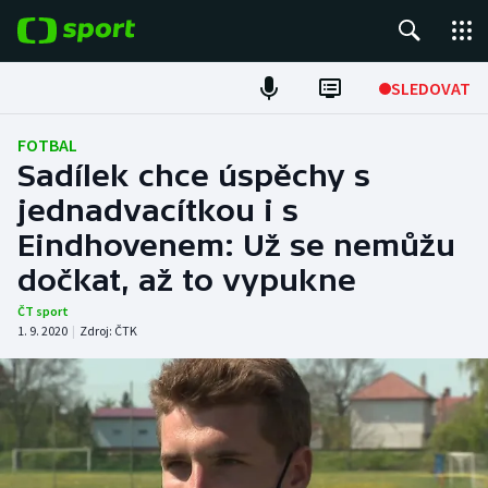
POPULÁRNÍ
SLEDOVAT
Fotbal
FOTBAL
Sadílek chce úspěchy s
Hokej
jednadvacítkou i s
Eindhovenem: Už se nemůžu
Tenis
dočkat, až to vypukne
Atletika
ČT sport
1. 9. 2020
|
Zdroj:
ČTK
Cyklistika
DALŠÍ SPORTY
Americký fotbal
NEPŘEHLÉDNĚTE