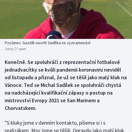
Baseball a softbal
Soutěže
Basketbal
Historické návraty
Biatlon
Aplikace ČT sport
Poslanec Gazdík navrhl Sadílka na vyznamenání
Boby a skeleton
AZ kvíz
Zdroj:
ČT sport
Box
Konečně. Se spoluhráči z reprezentační fotbalové
jednadvacítky se kvůli pandemii koronaviru neviděl
Curling
od listopadu a přiznal, že už se těšil jako malý kluk na
Vánoce. Teď se Michal Sadílek se spoluhráči chystá
Dostihy
na nadcházející kvalifikační zápasy o postup na
mistrovství Evropy 2021 se San Marinem a
Florbal
Chorvatskem.
Futsal
"S kluky jsme v denním kontaktu, píšeme si i s
realizákem. Moc jsme se těšili. Opravdu jako malý kluk,
Golf