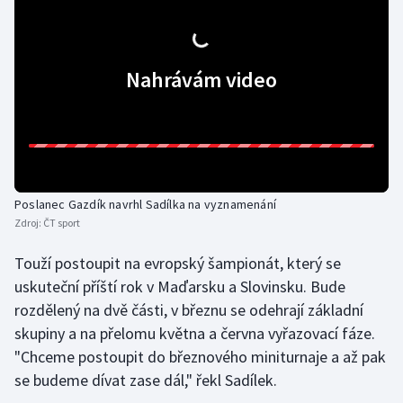
Olympijské hry
Parasport
Nahrávám video
Plavání
Plážový volejbal
Ragby
Poslanec Gazdík navrhl Sadílka na vyznamenání
Zdroj:
ČT sport
Rychlobruslení
Touží postoupit na evropský šampionát, který se
uskuteční příští rok v Maďarsku a Slovinsku. Bude
Rychlostní kanoistika
rozdělený na dvě části, v březnu se odehrají základní
Short track
skupiny a na přelomu května a června vyřazovací fáze.
"Chceme postoupit do březnového miniturnaje a až pak
Sportovní střelba
se budeme dívat zase dál," řekl Sadílek.