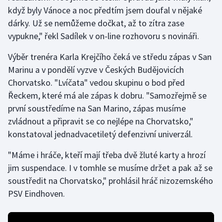
když byly Vánoce a noc předtím jsem doufal v nějaké
dárky. Už se nemůžeme dočkat, až to zítra zase
Gymnastika
vypukne," řekl Sadílek v on-line rozhovoru s novináři.
Házená
Výběr trenéra Karla Krejčího čeká ve středu zápas v San
Marinu a v pondělí vyzve v Českých Budějovicích
Jezdectví
Chorvatsko. "Lvíčata" vedou skupinu o bod před
Judo
Řeckem, které má ale zápas k dobru. "Samozřejmě se
první soustředíme na San Marino, zápas musíme
Krasobruslení
zvládnout a připravit se co nejlépe na Chorvatsko,"
konstatoval jednadvacetiletý defenzivní univerzál.
Lezení
"Máme i hráče, kteří mají třeba dvě žluté karty a hrozí
Lyže a snowboard
jim suspendace. I v tomhle se musíme držet a pak až se
soustředit na Chorvatsko," prohlásil hráč nizozemského
Moderní pětiboj
PSV Eindhoven.
Motorsport