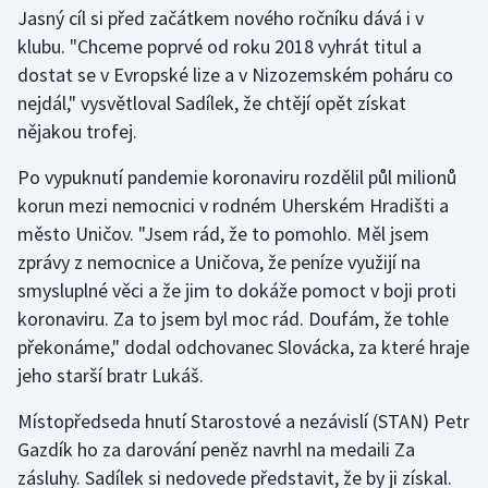
Stolní tenis
Jasný cíl si před začátkem nového ročníku dává i v
klubu. "Chceme poprvé od roku 2018 vyhrát titul a
Triatlon
dostat se v Evropské lize a v Nizozemském poháru co
nejdál," vysvětloval Sadílek, že chtějí opět získat
Veslování
nějakou trofej.
Vodní slalom
Po vypuknutí pandemie koronaviru rozdělil půl milionů
korun mezi nemocnici v rodném Uherském Hradišti a
Volejbal
město Uničov. "Jsem rád, že to pomohlo. Měl jsem
zprávy z nemocnice a Uničova, že peníze využijí na
Ostatní
smysluplné věci a že jim to dokáže pomoct v boji proti
koronaviru. Za to jsem byl moc rád. Doufám, že tohle
překonáme," dodal odchovanec Slovácka, za které hraje
jeho starší bratr Lukáš.
Místopředseda hnutí Starostové a nezávislí (STAN) Petr
Gazdík ho za darování peněz navrhl na medaili Za
zásluhy. Sadílek si nedovede představit, že by ji získal.