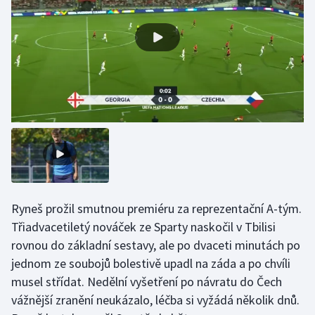
Gymnastika
Házená
Jezdectví
Judo
Krasobruslení
Lezení
Ryneš prožil smutnou premiéru za reprezentační A-tým.
Třiadvacetiletý nováček ze Sparty naskočil v Tbilisi
Lyže a snowboard
rovnou do základní sestavy, ale po dvaceti minutách po
jednom ze soubojů bolestivě upadl na záda a po chvíli
Moderní pětiboj
musel střídat. Nedělní vyšetření po návratu do Čech
vážnější zranění neukázalo, léčba si vyžádá několik dnů.
Motorsport