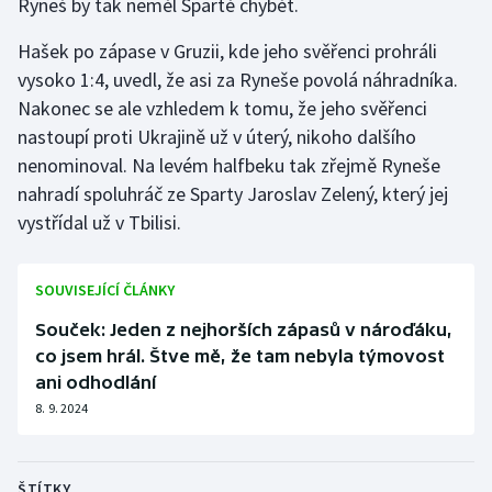
Ryneš by tak neměl Spartě chybět.
Olympijské hry
Hašek po zápase v Gruzii, kde jeho svěřenci prohráli
vysoko 1:4, uvedl, že asi za Ryneše povolá náhradníka.
Parasport
Nakonec se ale vzhledem k tomu, že jeho svěřenci
nastoupí proti Ukrajině už v úterý, nikoho dalšího
Plavání
nenominoval. Na levém halfbeku tak zřejmě Ryneše
Plážový volejbal
nahradí spoluhráč ze Sparty Jaroslav Zelený, který jej
vystřídal už v Tbilisi.
Ragby
SOUVISEJÍCÍ ČLÁNKY
Rychlobruslení
Souček: Jeden z nejhorších zápasů v nároďáku,
Rychlostní kanoistika
co jsem hrál. Štve mě, že tam nebyla týmovost
ani odhodlání
Short track
8. 9. 2024
Sportovní střelba
ŠTÍTKY