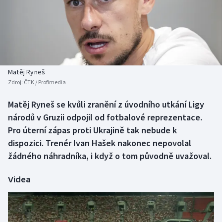
Baseball a softbal
Soutěže
Basketbal
Historické návraty
Biatlon
Aplikace ČT sport
Matěj Ryneš
Boby a skeleton
AZ kvíz
Zdroj:
ČTK / Profimedia
Box
Matěj Ryneš se kvůli zranění z úvodního utkání Ligy
národů v Gruzii odpojil od fotbalové reprezentace.
Curling
Pro úterní zápas proti Ukrajině tak nebude k
dispozici. Trenér Ivan Hašek nakonec nepovolal
Dostihy
žádného náhradníka, i když o tom původně uvažoval.
Florbal
Videa
Futsal
Golf