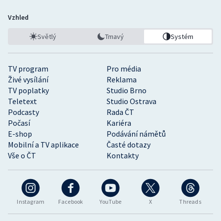
Vzhled
Světlý
Tmavý
Systém
TV program
Pro média
Živé vysílání
Reklama
TV poplatky
Studio Brno
Teletext
Studio Ostrava
Podcasty
Rada ČT
Počasí
Kariéra
E-shop
Podávání námětů
Mobilní a TV aplikace
Časté dotazy
Vše o ČT
Kontakty
Instagram
Facebook
YouTube
X
Threads