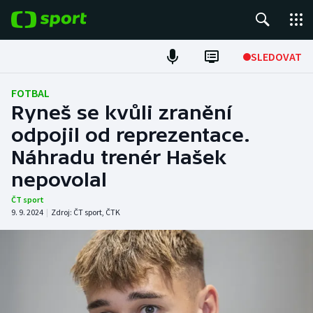
POPULÁRNÍ
SLEDOVAT
Fotbal
FOTBAL
Ryneš se kvůli zranění
Hokej
odpojil od reprezentace.
Náhradu trenér Hašek
Tenis
nepovolal
Atletika
ČT sport
9. 9. 2024
|
Zdroj:
ČT sport
,
ČTK
Cyklistika
DALŠÍ SPORTY
Americký fotbal
NEPŘEHLÉDNĚTE