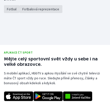
Stolní tenis
Fotbal
Fotbalová reprezentace
Triatlon
Veslování
Vodní slalom
Volejbal
APLIKACE ČT SPORT
Mějte celý sportovní svět vždy u sebe i na
Ostatní
velké obrazovce.
S mobilní aplikací, HbbTV a apkou iVysílání ve své chytré televizi
máte ČT sport vždy po ruce. Sledujte přímé přenosy, články a
bonusový obsah kdekoli a kdykoli.