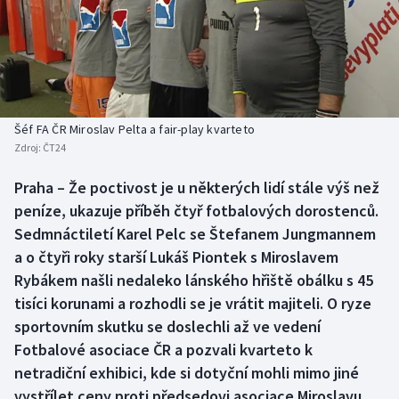
Baseball a softbal
Soutěže
Basketbal
Historické návraty
Biatlon
Aplikace ČT sport
Šéf FA ČR Miroslav Pelta a fair-play kvarteto
Boby a skeleton
AZ kvíz
Zdroj:
ČT24
Box
Praha – Že poctivost je u některých lidí stále výš než
peníze, ukazuje příběh čtyř fotbalových dorostenců.
Curling
Sedmnáctiletí Karel Pelc se Štefanem Jungmannem
a o čtyři roky starší Lukáš Piontek s Miroslavem
Dostihy
Rybákem našli nedaleko lánského hřiště obálku s 45
tisíci korunami a rozhodli se je vrátit majiteli. O ryze
Florbal
sportovním skutku se doslechli až ve vedení
Fotbalové asociace ČR a pozvali kvarteto k
Futsal
netradiční exhibici, kde si dotyční mohli mimo jiné
vystřílet ceny proti předsedovi asociace Miroslavu
Golf