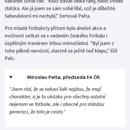
nakonec uznal rád. "Kluci dávali velké rány, navíc stříleli
Stolní tenis
zblízka. Ale já jsem se sám sobě líbil, což je důležité.
Sebevědomí mi nechybí," žertoval Pelta.
Triatlon
Pro mladé fotbalisty přitom byla dnešní akce a
Veslování
možnost setkat se s vedením českého fotbalu i
úspěšným trenérem Vrbou mimořádná. "Byl jsem z
Vodní slalom
toho pěkně nervózní, vlastně se ještě teď klepu," líčil
Pelc.
Volejbal
Ostatní
Miroslav Pelta, předseda FA ČR:
"Jsem rád, že se takoví lidé najdou, že mají
charakter, a je to ukázka pro všechny ostatní
nejenom ve fotbale, ale i obecně pro mladou
generaci, že toto je cesta."