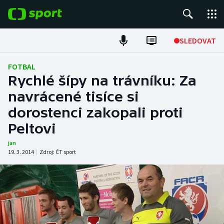
POPULÁRNÍ
SLEDOVAT
Fotbal
FOTBAL
Rychlé šípy na trávníku: Za
Hokej
navrácené tisíce si
dorostenci zakopali proti
Tenis
Peltovi
Atletika
jan
19. 3. 2014
|
Zdroj:
ČT sport
Cyklistika
DALŠÍ SPORTY
Americký fotbal
NEPŘEHLÉDNĚTE