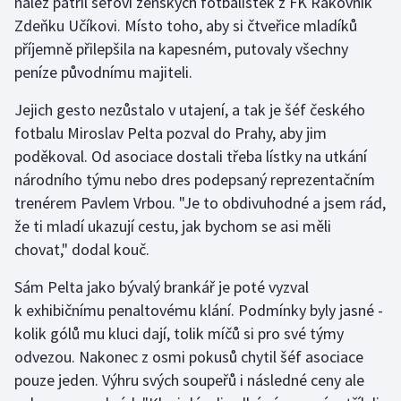
nález patřil šéfovi ženských fotbalistek z FK Rakovník
Zdeňku Učíkovi. Místo toho, aby si čtveřice mladíků
Olympijské hry
příjemně přilepšila na kapesném, putovaly všechny
Parasport
peníze původnímu majiteli.
Jejich gesto nezůstalo v utajení, a tak je šéf českého
Plavání
fotbalu Miroslav Pelta pozval do Prahy, aby jim
poděkoval. Od asociace dostali třeba lístky na utkání
Plážový volejbal
národního týmu nebo dres podepsaný reprezentačním
Ragby
trenérem Pavlem Vrbou. "Je to obdivuhodné a jsem rád,
že ti mladí ukazují cestu, jak bychom se asi měli
Rychlobruslení
chovat," dodal kouč.
Rychlostní kanoistika
Sám Pelta jako bývalý brankář je poté vyzval
k exhibičnímu penaltovému klání. Podmínky byly jasné -
Short track
kolik gólů mu kluci dají, tolik míčů si pro své týmy
odvezou. Nakonec z osmi pokusů chytil šéf asociace
Sportovní střelba
pouze jeden. Výhru svých soupeřů i následné ceny ale