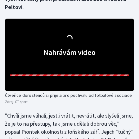
Peltovi.
Gymnastika
Házená
Jezdectví
Nahrávám video
Judo
Krasobruslení
Lezení
Čtveřice dorostenců si přijela pro pochvalu od fotbalové asociace
Zdroj:
ČT sport
Lyže a snowboard
"Chvíli jsme váhali, jestli vrátit, nevrátit, ale slyšeli jsme,
Moderní pětiboj
že je to na přestupy, tak jsme udělali dobrou věc,"
popsal Piontek okolnosti z loňského září. Jejich "tučný"
Motorsport