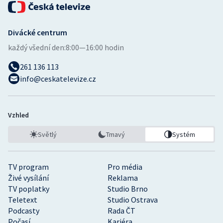
Divácké centrum
každý všední den:
8:00—16:00 hodin
261 136 113
info@ceskatelevize.cz
Vzhled
Světlý
Tmavý
Systém
TV program
Pro média
Živé vysílání
Reklama
TV poplatky
Studio Brno
Teletext
Studio Ostrava
Podcasty
Rada ČT
Počasí
Kariéra