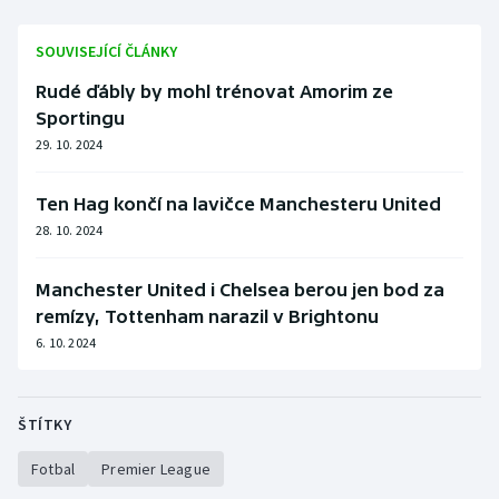
Stolní tenis
SOUVISEJÍCÍ ČLÁNKY
Triatlon
Rudé ďábly by mohl trénovat Amorim ze
Sportingu
Veslování
29. 10. 2024
Vodní slalom
Ten Hag končí na lavičce Manchesteru United
Volejbal
28. 10. 2024
Ostatní
Manchester United i Chelsea berou jen bod za
remízy, Tottenham narazil v Brightonu
6. 10. 2024
ŠTÍTKY
Fotbal
Premier League