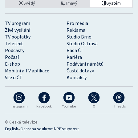
Světlý
Tmavý
Systém
TV program
Pro média
Živé vysílání
Reklama
TV poplatky
Studio Brno
Teletext
Studio Ostrava
Podcasty
Rada ČT
Počasí
Kariéra
E-shop
Podávání námětů
Mobilní a TV aplikace
Časté dotazy
Vše o ČT
Kontakty
Instagram
Facebook
YouTube
X
Threads
© Česká televize
•
•
English
Ochrana soukromí
Přístupnost