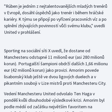
"Rúben je jedním z nejtalentovanějších mladých trenérů
Gymnastika
v Evropě, dosáhl úspěchů jako trenér i během hráčské
kariéry. K týmu se připojí po vyřízení pracovních víz a po
Házená
splnění zbývajících povinností vůči svému klubu," uvedli
United v prohlášení.
Jezdectví
Judo
Sporting na sociální síti X uvedl, že dostane od
Manchesteru odstupné 11 milionů eur (asi 280 milionů
Krasobruslení
korun). Portugalští šampioni obdrží dalších 1,66 milionu
eur (42 milionů korun) jako provizi. Amorim povede
Lezení
lisabonský klub ještě ve dvou ligových duelech a v
pikantním souboji v Lize mistrů proti Manchesteru City.
Lyže a snowboard
Vedení Manchesteru United odvolalo Ten Haga v
Moderní pětiboj
pondělí kvůli dlouhodobé výsledkové krizi. Amorim byl
podle médií od začátku největším favoritem na
Motorsport