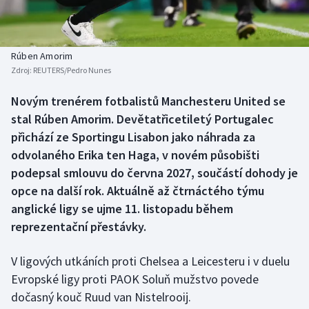
Baseball a softbal
Soutěže
Basketbal
Historické návraty
Rúben Amorim
Zdroj:
REUTERS/Pedro Nunes
Biatlon
Aplikace ČT sport
Novým trenérem fotbalistů Manchesteru United se
Boby a skeleton
AZ kvíz
stal Rúben Amorim. Devětatřicetiletý Portugalec
přichází ze Sportingu Lisabon jako náhrada za
Box
odvolaného Erika ten Haga, v novém působišti
podepsal smlouvu do června 2027, součástí dohody je
Curling
opce na další rok. Aktuálně až čtrnáctého týmu
anglické ligy se ujme 11. listopadu během
Dostihy
reprezentační přestávky.
Florbal
V ligových utkáních proti Chelsea a Leicesteru i v duelu
Futsal
Evropské ligy proti PAOK Soluň mužstvo povede
dočasný kouč Ruud van Nistelrooij.
Golf