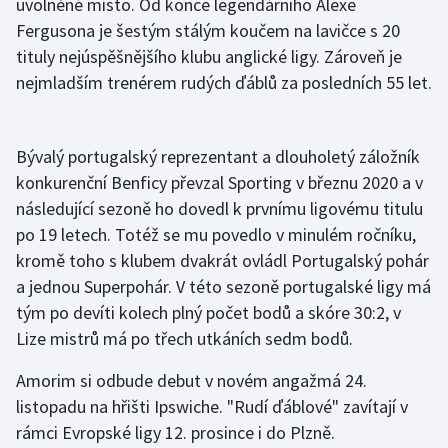
uvolněné místo. Od konce legendárního Alexe
Fergusona je šestým stálým koučem na lavičce s 20
Olympijské hry
tituly nejúspěšnějšího klubu anglické ligy. Zároveň je
Parasport
nejmladším trenérem rudých ďáblů za posledních 55 let.
Plavání
Bývalý portugalský reprezentant a dlouholetý záložník
Plážový volejbal
konkurenční Benficy převzal Sporting v březnu 2020 a v
následující sezoně ho dovedl k prvnímu ligovému titulu
Ragby
po 19 letech. Totéž se mu povedlo v minulém ročníku,
kromě toho s klubem dvakrát ovládl Portugalský pohár
Rychlobruslení
a jednou Superpohár. V této sezoně portugalské ligy má
tým po devíti kolech plný počet bodů a skóre 30:2, v
Rychlostní kanoistika
Lize mistrů má po třech utkáních sedm bodů.
Short track
Amorim si odbude debut v novém angažmá 24.
listopadu na hřišti Ipswiche. "Rudí ďáblové" zavítají v
Sportovní střelba
rámci Evropské ligy 12. prosince i do Plzně.