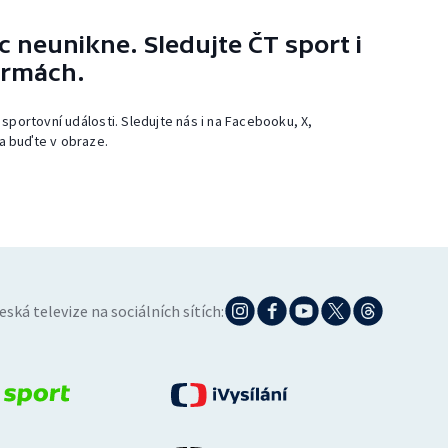
 neunikne. Sledujte ČT sport i
ormách.
 sportovní události. Sledujte nás i na Facebooku, X,
a buďte v obraze.
eská televize na sociálních sítích: