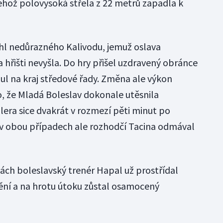
ehož polovysoká střela z 22 metrů zapadla k
áhl nedůrazného Kalivodu, jemuž oslava
hřišti nevyšla. Do hry přišel uzdravený obránce
ul na kraj středové řady. Změna ale výkon
o, že Mladá Boleslav dokonale utěsnila
lera sice dvakrát v rozmezí pěti minut po
 v obou případech ale rozhodčí Tacina odmával
ách boleslavský trenér Hapal už prostřídal
ění a na hrotu útoku zůstal osamocený