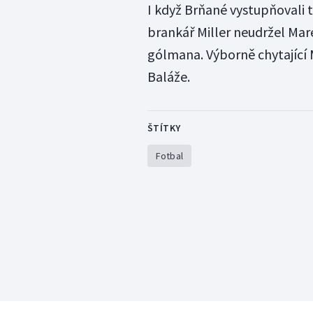
I když Brňané vystupňovali 
brankář Miller neudržel Mare
gólmana. Výborně chytající Mi
Baláže.
ŠTÍTKY
Fotbal