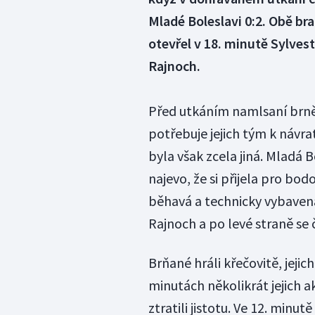
Mladé Boleslavi 0:2. Obě br
otevřel v 18. minutě Sylves
Rajnoch.
Před utkáním namlsaní brněnš
potřebuje jejich tým k návra
byla však zcela jiná. Mladá
najevo, že si přijela pro bo
běhavá a technicky vybavená
Rajnoch a po levé straně se 
Brňané hráli křečovitě, jeji
minutách několikrát jejich a
ztratili jistotu. Ve 12. minu