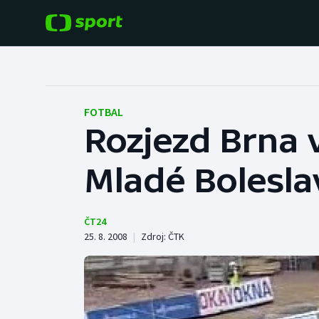
POPULÁRNÍ
DALŠÍ SPORTY
Fotbal
Americký fotbal
FOTBAL
Rozjezd Brna v 
Hokej
Baseball a softbal
Mladé Bolesla
Tenis
Basketbal
Atletika
Biatlon
ČT24
25. 8. 2008
|
Zdroj:
ČTK
Cyklistika
Boby a skeleton
Box