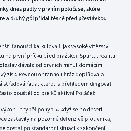
anky dnes padly v prvním poločase, skóre
tre a druhý gól přidal těsně před přestávkou
tí fanoušci kalkulovali, jak vysoké vítězství
tu na první příčku před pražskou Spartu, realita
 Boleslav dávala od prvních minut domácím
dový zisk. Pevnou obrannou hráz doplňovala
 středová řada, kterou s přehledem dirigoval
často pouštěl do brejků aktivní Poláček.
ch výkonu chyběl pohyb. A když se po deseti
kce zastavily na pozorné defenzivě protivníka,
tě se dostal po standardní situaci k zakončení