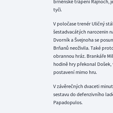
brněnské trápení Rajnoch, j
tyči.
V poločase trenér Uličný st
šestadvacátých narozenin na 
Dvorník a Švejnoha se posun
Brňanů neoživila. Také prot
obrannou hráz. Brankáře Mil
hodině hry překonal Došek,
postavení mimo hru.
V závěrečných dvaceti minut
sestavu do defenzivního lad
Papadopulos.