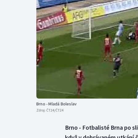
Curling
Dostihy
Florbal
Futsal
Golf
Gymnastika
Brno - Mladá Boleslav
Zdroj:
ČT24/ČT24
Brno - Fotbalisté Brna po sl
když v dohrávaném utkání č