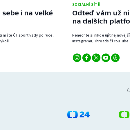
SOCIÁLNÍ SÍTĚ
 sebe i na velké
Odteď vám už nic
na dalších platf
izi máte ČT sport vždy po ruce.
Nenechte si nikde ujít nejnovější
ykoli.
Instagramu, Threads či YouTube 
Č