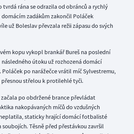
 tvrdá rána se odrazila od obránců a rychlý
ma domácím zadákům zakončil Poláček
íle už Boleslav převzala režii zápasu do svých
ovém kopu vykopl brankář Bureš na poslední
 Z následného útoku už rozhozená domácí
 Poláček po narážečce vrátil míč Sylvestremu,
 přesnou střelou k protilehlé tyči.
 začala po obdržené brance převládat
aktika nakopávaných míčů do vzdušných
eplatila, staticky hrající domácí fotbalisté
h soubojích. Těsně před přestávkou završil