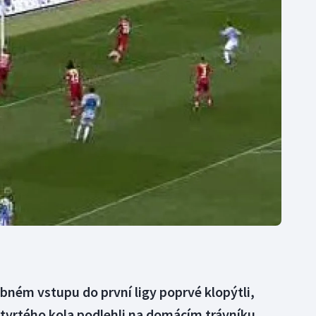
Moderní pětiboj
Triatlon
Motorsport
Veslování
Olympijské hry
Vodní slalom
Parasport
Volejbal
Plavání
Ostatní
Plážový volejbal
ibném vstupu do první ligy poprvé klopýtli,
tvrtého kola podlehli na domácím trávníku