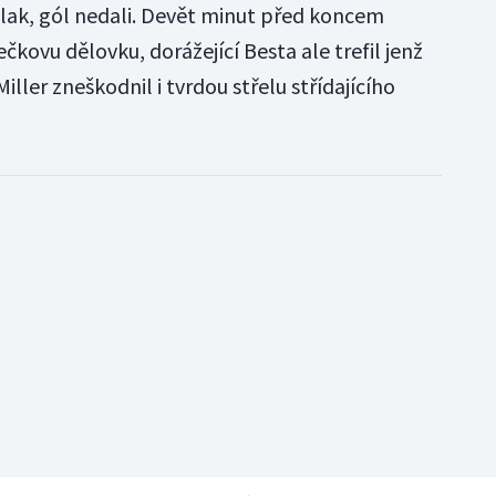
tlak, gól nedali. Devět minut před koncem
čkovu dělovku, dorážející Besta ale trefil jenž
ller zneškodnil i tvrdou střelu střídajícího