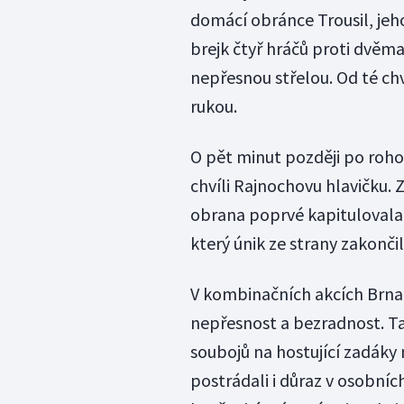
domácí obránce Trousil, jeho
brejk čtyř hráčů proti dvě
nepřesnou střelou. Od té chv
rukou.
O pět minut později po roh
chvíli Rajnochovu hlavičku.
obrana poprvé kapitulovala.
který únik ze strany zakončil
V kombinačních akcích Brna
nepřesnost a bezradnost. T
soubojů na hostující zadáky n
postrádali i důraz v osobníc