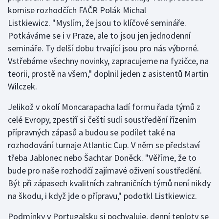
komise rozhodčích FAČR Polák Michal
Listkiewicz. "Myslím, že jsou to klíčové semináře.
Gymnastika
Potkáváme se i v Praze, ale to jsou jen jednodenní
Házená
semináře. Ty delší dobu trvající jsou pro nás výborné.
Vstřebáme všechny novinky, zapracujeme na fyzičce, na
Jezdectví
teorii, prostě na všem," doplnil jeden z asistentů Martin
Wilczek.
Judo
Jelikož v okolí Moncarapacha ladí formu řada týmů z
Krasobruslení
celé Evropy, zpestří si čeští sudí soustředění řízením
přípravných zápasů a budou se podílet také na
Lezení
rozhodování turnaje Atlantic Cup. V něm se představí
třeba Jablonec nebo Šachtar Doněck. "Věříme, že to
Lyže a snowboard
bude pro naše rozhodčí zajímavé oživení soustředění.
Být při zápasech kvalitních zahraničních týmů není nikdy
Moderní pětiboj
na škodu, i když jde o přípravu," podotkl Listkiewicz.
Motorsport
Podmínky v Portugalsku si pochvaluje, denní teploty se