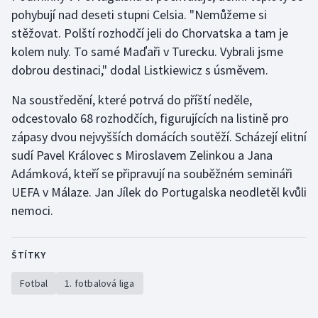
pohybují nad deseti stupni Celsia. "Nemůžeme si
Olympijské hry
stěžovat. Polští rozhodčí jeli do Chorvatska a tam je
kolem nuly. To samé Maďaři v Turecku. Vybrali jsme
Parasport
dobrou destinaci," dodal Listkiewicz s úsměvem.
Plavání
Na soustředění, které potrvá do příští neděle,
odcestovalo 68 rozhodčích, figurujících na listině pro
Plážový volejbal
zápasy dvou nejvyšších domácích soutěží. Scházejí elitní
sudí Pavel Královec s Miroslavem Zelinkou a Jana
Ragby
Adámková, kteří se připravují na souběžném semináři
UEFA v Málaze. Jan Jílek do Portugalska neodletěl kvůli
Rychlobruslení
nemoci.
Rychlostní kanoistika
ŠTÍTKY
Short track
Fotbal
1. fotbalová liga
Sportovní střelba