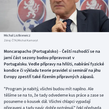
Baseball a softbal
Soutěže
Basketbal
Historické návraty
Biatlon
Aplikace ČT sport
Michal Listkiewicz
Boby a skeleton
AZ kvíz
Zdroj:
ČTK/Michal Kamaryt
Box
Moncarapacho (Portugalsko) - Čeští rozhodčí se na
jarní část sezony budou připravovat v
Curling
Portugalsku. Vedle přípravy na hřišti, nabírání fyzické
kondice či výkladu teorie pravidel si seminář na jihu
Dostihy
Evropy zpestří také řízením přípravných zápasů.
Florbal
"Program je nabitý, všichni budou mít napilno. Ale
těšíme se na to, že tady odvedeme kus práce a zase se
Futsal
posuneme o kousek dál. Všichni chlapci vypadají
připraveni a tady navíc dobře potrénují," řekl předseda
Golf