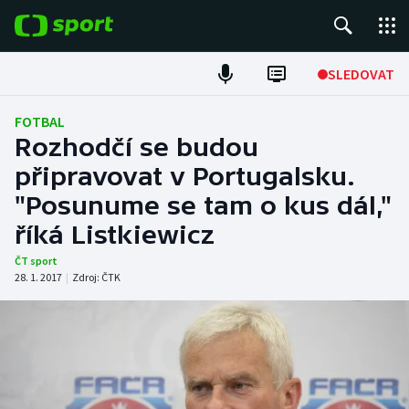
POPULÁRNÍ
SLEDOVAT
Fotbal
FOTBAL
Rozhodčí se budou
Hokej
připravovat v Portugalsku.
"Posunume se tam o kus dál,"
Tenis
říká Listkiewicz
Atletika
ČT sport
28. 1. 2017
|
Zdroj:
ČTK
Cyklistika
DALŠÍ SPORTY
Americký fotbal
NEPŘEHLÉDNĚTE