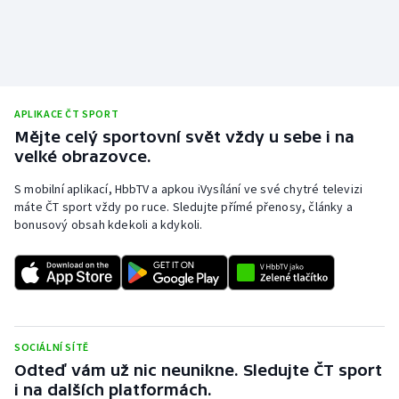
Stolní tenis
Triatlon
Veslování
APLIKACE ČT SPORT
Mějte celý sportovní svět vždy u sebe i na
Vodní slalom
velké obrazovce.
Volejbal
S mobilní aplikací, HbbTV a apkou iVysílání ve své chytré televizi
máte ČT sport vždy po ruce. Sledujte přímé přenosy, články a
bonusový obsah kdekoli a kdykoli.
Ostatní
SOCIÁLNÍ SÍTĚ
Odteď vám už nic neunikne. Sledujte ČT sport
i na dalších platformách.