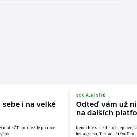
SOCIÁLNÍ SÍTĚ
 sebe i na velké
Odteď vám už nic
na dalších platf
izi máte ČT sport vždy po ruce.
Nenechte si nikde ujít nejnovější
ykoli.
Instagramu, Threads či YouTube 