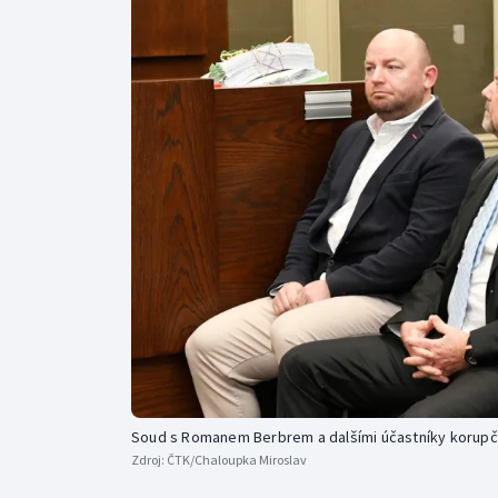
Curling
Dostihy
Florbal
Futsal
Golf
Gymnastika
Soud s Romanem Berbrem a dalšími účastníky korupč
Zdroj:
ČTK/Chaloupka Miroslav