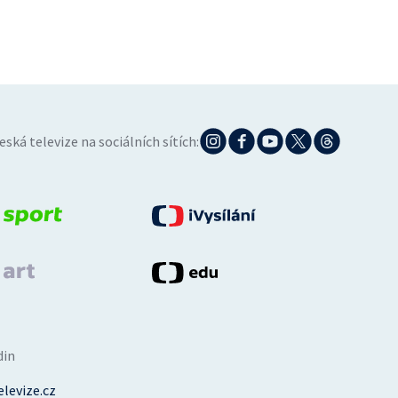
eská televize na sociálních sítích:
din
levize.cz