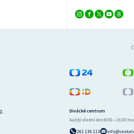
Č
Divácké centrum
ů
každý všední den:
8:00—16:00 ho
261 136 113
info@ceskate