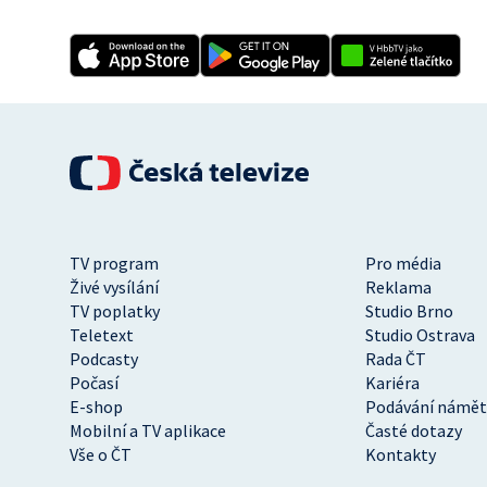
TV program
Pro média
Živé vysílání
Reklama
TV poplatky
Studio Brno
Teletext
Studio Ostrava
Podcasty
Rada ČT
Počasí
Kariéra
E-shop
Podávání námět
Mobilní a TV aplikace
Časté dotazy
Vše o ČT
Kontakty