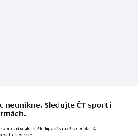
 neunikne. Sledujte ČT sport i
ormách.
 sportovní události. Sledujte nás i na Facebooku, X,
a buďte v obraze.