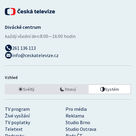
Divácké centrum
každý všední den:
8:00—16:00 hodin
261 136 113
info@ceskatelevize.cz
Vzhled
Světlý
Tmavý
Systém
TV program
Pro média
Živé vysílání
Reklama
TV poplatky
Studio Brno
Teletext
Studio Ostrava
Podcasty
Rada ČT