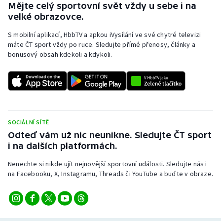
Mějte celý sportovní svět vždy u sebe i na
Stolní tenis
velké obrazovce.
Triatlon
S mobilní aplikací, HbbTV a apkou iVysílání ve své chytré televizi
máte ČT sport vždy po ruce. Sledujte přímé přenosy, články a
Veslování
bonusový obsah kdekoli a kdykoli.
Vodní slalom
Volejbal
SOCIÁLNÍ SÍTĚ
Ostatní
Odteď vám už nic neunikne. Sledujte ČT sport
i na dalších platformách.
Nenechte si nikde ujít nejnovější sportovní události. Sledujte nás i
na Facebooku, X, Instagramu, Threads či YouTube a buďte v obraze.