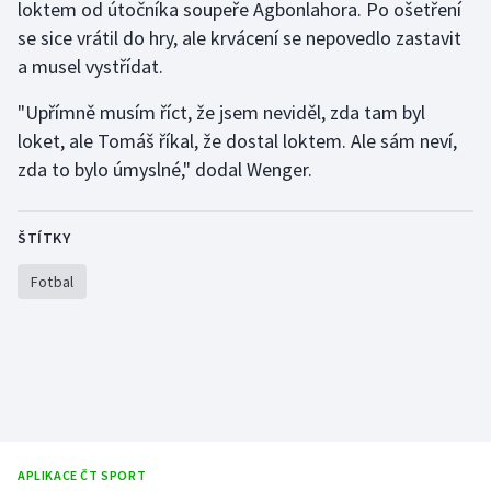
loktem od útočníka soupeře Agbonlahora. Po ošetření
Olympijské hry
se sice vrátil do hry, ale krvácení se nepovedlo zastavit
a musel vystřídat.
Parasport
"Upřímně musím říct, že jsem neviděl, zda tam byl
Plavání
loket, ale Tomáš říkal, že dostal loktem. Ale sám neví,
zda to bylo úmyslné," dodal Wenger.
Plážový volejbal
ŠTÍTKY
Ragby
Fotbal
Rychlobruslení
Rychlostní kanoistika
Short track
Sportovní střelba
APLIKACE ČT SPORT