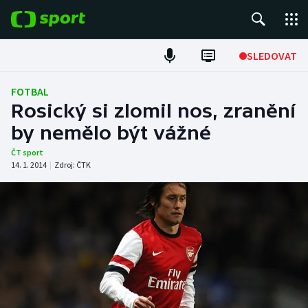
POPULÁRNÍ
SLEDOVAT
Fotbal
FOTBAL
Rosický si zlomil nos, zranění
Hokej
by nemělo být vážné
Tenis
ČT sport
14. 1. 2014
|
Zdroj:
ČTK
Atletika
Cyklistika
DALŠÍ SPORTY
Americký fotbal
NEPŘEHLÉDNĚTE