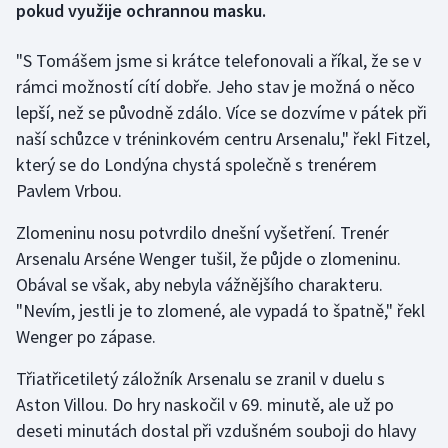
pokud využije ochrannou masku.
Gymnastika
"S Tomášem jsme si krátce telefonovali a říkal, že se v
rámci možností cítí dobře. Jeho stav je možná o něco
Házená
lepší, než se původně zdálo. Více se dozvíme v pátek při
naší schůzce v tréninkovém centru Arsenalu," řekl Fitzel,
Jezdectví
který se do Londýna chystá společně s trenérem
Pavlem Vrbou.
Judo
Zlomeninu nosu potvrdilo dnešní vyšetření. Trenér
Krasobruslení
Arsenalu Arséne Wenger tušil, že půjde o zlomeninu.
Obával se však, aby nebyla vážnějšího charakteru.
Lezení
"Nevím, jestli je to zlomené, ale vypadá to špatně," řekl
Lyže a snowboard
Wenger po zápase.
Třiatřicetiletý záložník Arsenalu se zranil v duelu s
Moderní pětiboj
Aston Villou. Do hry naskočil v 69. minutě, ale už po
deseti minutách dostal při vzdušném souboji do hlavy
Motorsport