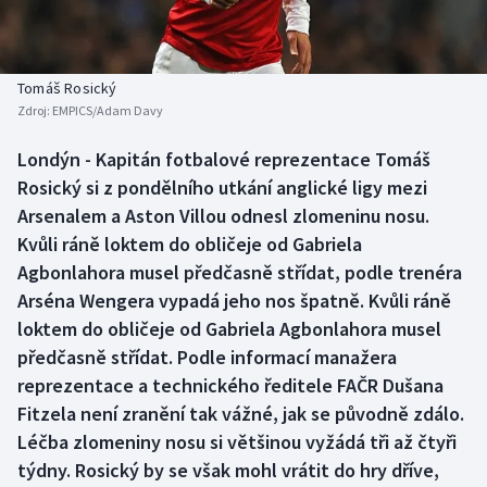
Baseball a softbal
Soutěže
Basketbal
Historické návraty
Tomáš Rosický
Zdroj:
EMPICS/Adam Davy
Biatlon
Aplikace ČT sport
Londýn - Kapitán fotbalové reprezentace Tomáš
Boby a skeleton
AZ kvíz
Rosický si z pondělního utkání anglické ligy mezi
Arsenalem a Aston Villou odnesl zlomeninu nosu.
Box
Kvůli ráně loktem do obličeje od Gabriela
Agbonlahora musel předčasně střídat, podle trenéra
Curling
Arséna Wengera vypadá jeho nos špatně. Kvůli ráně
loktem do obličeje od Gabriela Agbonlahora musel
Dostihy
předčasně střídat. Podle informací manažera
Florbal
reprezentace a technického ředitele FAČR Dušana
Fitzela není zranění tak vážné, jak se původně zdálo.
Futsal
Léčba zlomeniny nosu si většinou vyžádá tři až čtyři
týdny. Rosický by se však mohl vrátit do hry dříve,
Golf