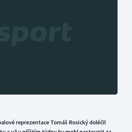
Moderní pětiboj
Triatlon
Motorsport
Veslování
Olympijské hry
Vodní slalom
Parasport
Volejbal
Plavání
Ostatní
Plážový volejbal
balové reprezentace Tomáš Rosický doléčil
chy a už v příštím týdnu by mohl nastoupit za