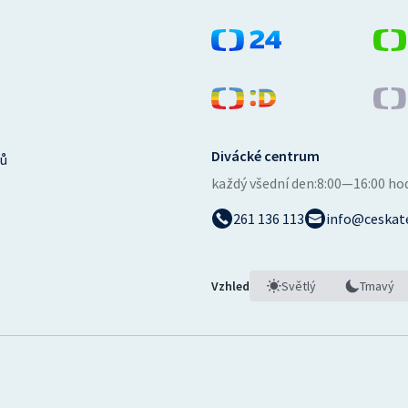
Divácké centrum
ů
každý všední den:
8:00—16:00 ho
261 136 113
info@ceskate
Vzhled
Světlý
Tmavý