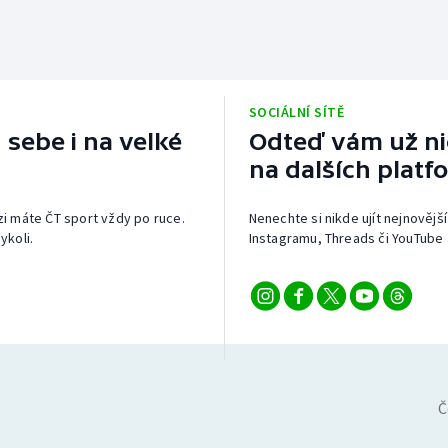
SOCIÁLNÍ SÍTĚ
 sebe i na velké
Odteď vám už nic
na dalších platf
izi máte ČT sport vždy po ruce.
Nenechte si nikde ujít nejnovější
ykoli.
Instagramu, Threads či YouTube 
Č