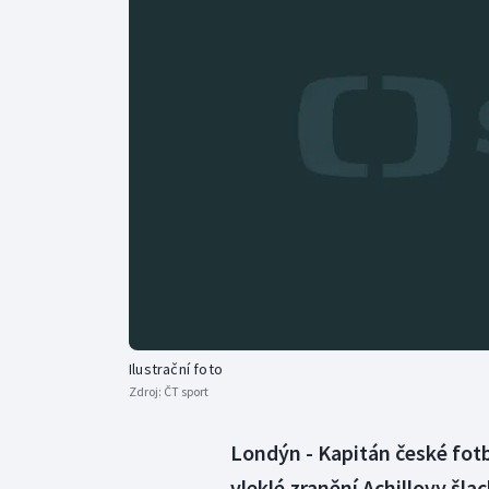
Curling
Dostihy
Florbal
Futsal
Golf
Gymnastika
Ilustrační foto
Zdroj:
ČT sport
Londýn - Kapitán české fot
vleklé zranění Achillovy šla