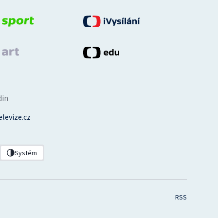
din
levize.cz
Systém
RSS