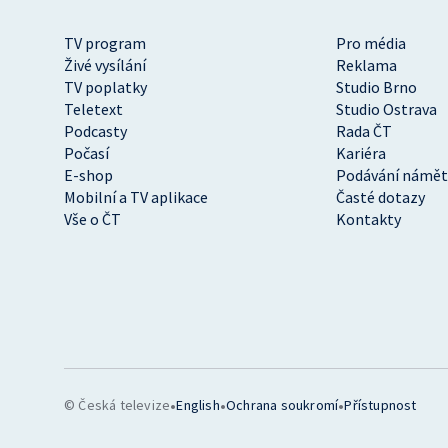
TV program
Pro média
Živé vysílání
Reklama
TV poplatky
Studio Brno
Teletext
Studio Ostrava
Podcasty
Rada ČT
Počasí
Kariéra
E-shop
Podávání námět
Mobilní a TV aplikace
Časté dotazy
Vše o ČT
Kontakty
•
•
•
© Česká televize
English
Ochrana soukromí
Přístupnost