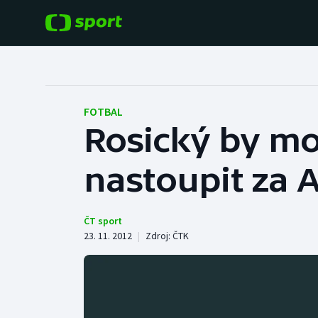
POPULÁRNÍ
DALŠÍ SPORTY
Fotbal
Americký fotbal
FOTBAL
Rosický by moh
Hokej
Baseball a softbal
nastoupit za 
Tenis
Basketbal
Atletika
Biatlon
ČT sport
23. 11. 2012
|
Zdroj:
ČTK
Cyklistika
Boby a skeleton
Box