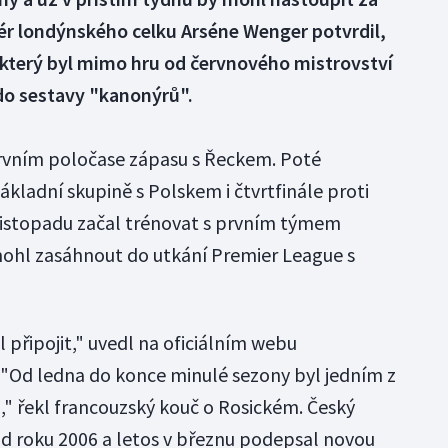
enér londýnského celku Arséne Wenger potvrdil,
, který byl mimo hru od červnového mistrovství
 do sestavy "kanonýrů".
 prvním poločase zápasu s Řeckem. Poté
ákladní skupině s Polskem i čtvrtfinále proti
listopadu začal trénovat s prvním týmem
 mohl zasáhnout do utkání Premier League s
 připojit," uvedl na oficiálním webu
"Od ledna do konce minulé sezony byl jedním z
ů," řekl francouzský kouč o Rosickém. Český
od roku 2006 a letos v březnu podepsal novou