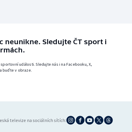
 neunikne. Sledujte ČT sport i
ormách.
 sportovní události. Sledujte nás i na Facebooku, X,
a buďte v obraze.
eská televize na sociálních sítích: