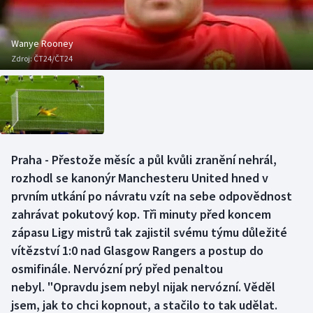
Baseball a softbal
Soutěže
Basketbal
Historické návraty
Wanye Rooney
Zdroj:
ČT24/ČT24
Biatlon
Aplikace ČT sport
Boby a skeleton
AZ kvíz
Box
Praha - Přestože měsíc a půl kvůli zranění nehrál,
rozhodl se kanonýr Manchesteru United hned v
Curling
prvním utkání po návratu vzít na sebe odpovědnost
Dostihy
zahrávat pokutový kop. Tři minuty před koncem
zápasu Ligy mistrů tak zajistil svému týmu důležité
Florbal
vítězství 1:0 nad Glasgow Rangers a postup do
osmifinále. Nervózní prý před penaltou
Futsal
nebyl. "Opravdu jsem nebyl nijak nervózní. Věděl
jsem, jak to chci kopnout, a stačilo to tak udělat.
Golf