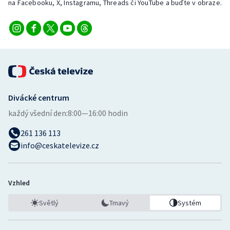
na Facebooku, X, Instagramu, Threads či YouTube a buďte v obraze.
Divácké centrum
každý všední den:
8:00—16:00 hodin
261 136 113
info@ceskatelevize.cz
Vzhled
Světlý
Tmavý
Systém