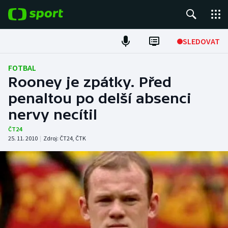
POPULÁRNÍ
SLEDOVAT
Fotbal
FOTBAL
Rooney je zpátky. Před
Hokej
penaltou po delší absenci
nervy necítil
Tenis
ČT24
Atletika
25. 11. 2010
|
Zdroj:
ČT24
,
ČTK
Cyklistika
DALŠÍ SPORTY
Americký fotbal
NEPŘEHLÉDNĚTE