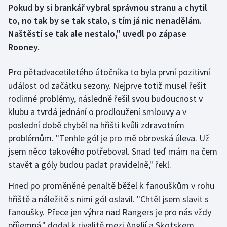
Pokud by si brankář vybral správnou stranu a chytil
to, no tak by se tak stalo, s tím já nic nenadělám.
Gymnastika
Naštěstí se tak ale nestalo," uvedl po zápase
Rooney.
Házená
Pro pětadvacetiletého útočníka to byla první pozitivní
Jezdectví
událost od začátku sezony. Nejprve totiž musel řešit
Judo
rodinné problémy, následně řešil svou budoucnost v
klubu a tvrdá jednání o prodloužení smlouvy a v
Krasobruslení
poslední době chyběl na hřišti kvůli zdravotním
problémům. "Tenhle gól je pro mě obrovská úleva. Už
Lezení
jsem něco takového potřeboval. Snad teď mám na čem
stavět a góly budou padat pravidelně," řekl.
Lyže a snowboard
Hned po proměněné penaltě běžel k fanouškům v rohu
Moderní pětiboj
hřiště a náležitě s nimi gól oslavil. "Chtěl jsem slavit s
fanoušky. Přece jen výhra nad Rangers je pro nás vždy
Motorsport
příjemná," dodal k rivalitě mezi Anglií a Skotskem.