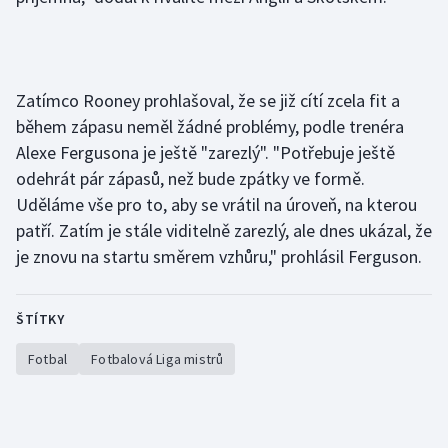
Olympijské hry
Parasport
Zatímco Rooney prohlašoval, že se již cítí zcela fit a
během zápasu neměl žádné problémy, podle trenéra
Plavání
Alexe Fergusona je ještě "zarezlý". "Potřebuje ještě
Plážový volejbal
odehrát pár zápasů, než bude zpátky ve formě.
Uděláme vše pro to, aby se vrátil na úroveň, na kterou
Ragby
patří. Zatím je stále viditelně zarezlý, ale dnes ukázal, že
je znovu na startu směrem vzhůru," prohlásil Ferguson.
Rychlobruslení
Rychlostní kanoistika
ŠTÍTKY
Fotbal
Fotbalová Liga mistrů
Short track
Sportovní střelba