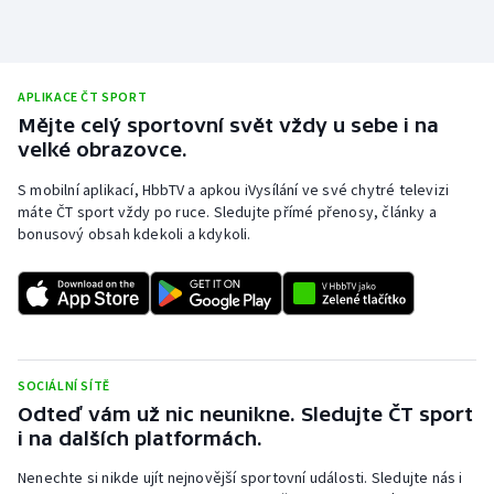
Stolní tenis
Triatlon
APLIKACE ČT SPORT
Veslování
Mějte celý sportovní svět vždy u sebe i na
velké obrazovce.
Vodní slalom
S mobilní aplikací, HbbTV a apkou iVysílání ve své chytré televizi
máte ČT sport vždy po ruce. Sledujte přímé přenosy, články a
Volejbal
bonusový obsah kdekoli a kdykoli.
Ostatní
SOCIÁLNÍ SÍTĚ
Odteď vám už nic neunikne. Sledujte ČT sport
i na dalších platformách.
Nenechte si nikde ujít nejnovější sportovní události. Sledujte nás i