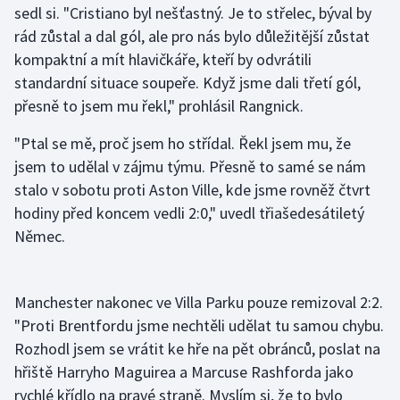
sedl si. "Cristiano byl nešťastný. Je to střelec, býval by
rád zůstal a dal gól, ale pro nás bylo důležitější zůstat
Futsal
kompaktní a mít hlavičkáře, kteří by odvrátili
standardní situace soupeře. Když jsme dali třetí gól,
Golf
přesně to jsem mu řekl," prohlásil Rangnick.
Gymnastika
"Ptal se mě, proč jsem ho střídal. Řekl jsem mu, že
jsem to udělal v zájmu týmu. Přesně to samé se nám
Házená
stalo v sobotu proti Aston Ville, kde jsme rovněž čtvrt
hodiny před koncem vedli 2:0," uvedl třiašedesátiletý
Jezdectví
Němec.
Judo
Krasobruslení
Manchester nakonec ve Villa Parku pouze remizoval 2:2.
"Proti Brentfordu jsme nechtěli udělat tu samou chybu.
Lezení
Rozhodl jsem se vrátit ke hře na pět obránců, poslat na
hřiště Harryho Maguirea a Marcuse Rashforda jako
Lyže a snowboard
rychlé křídlo na pravé straně. Myslím si, že to bylo