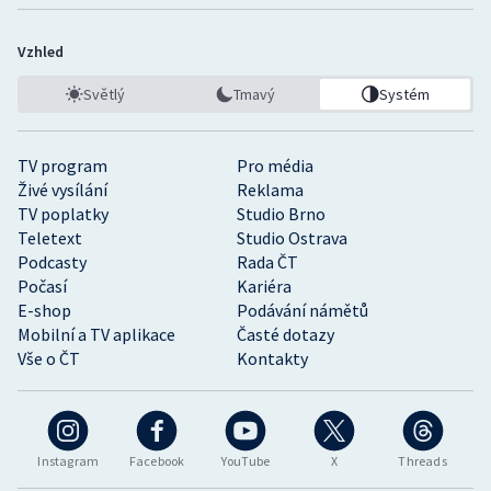
Vzhled
Světlý
Tmavý
Systém
TV program
Pro média
Živé vysílání
Reklama
TV poplatky
Studio Brno
Teletext
Studio Ostrava
Podcasty
Rada ČT
Počasí
Kariéra
E-shop
Podávání námětů
Mobilní a TV aplikace
Časté dotazy
Vše o ČT
Kontakty
Instagram
Facebook
YouTube
X
Threads