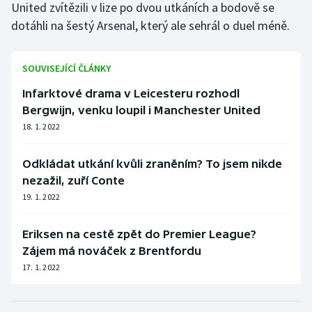
United zvítězili v lize po dvou utkáních a bodově se
Short track
dotáhli na šestý Arsenal, který ale sehrál o duel méně.
Sportovní střelba
SOUVISEJÍCÍ ČLÁNKY
Stolní tenis
Infarktové drama v Leicesteru rozhodl
Triatlon
Bergwijn, venku loupil i Manchester United
18. 1. 2022
Veslování
Odkládat utkání kvůli zraněním? To jsem nikde
Vodní slalom
nezažil, zuří Conte
19. 1. 2022
Volejbal
Eriksen na cestě zpět do Premier League?
Ostatní
Zájem má nováček z Brentfordu
17. 1. 2022