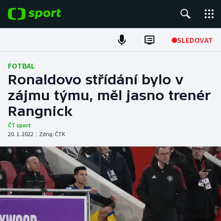
POPULÁRNÍ
SLEDOVAT
ME v atletice
FOTBAL
Ronaldovo střídání bylo v
ME v plavání
zájmu týmu, měl jasno trenér
Rangnick
Fotbal
ČT sport
Hokej
20. 1. 2022
|
Zdroj:
ČTK
Tenis
DALŠÍ SPORTY
Americký fotbal
NEPŘEHLÉDNĚTE