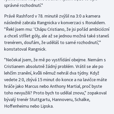
správné rozhodnutí."
Moderní pětiboj
Právě Rashford v 78. minutě zvýšil na 3:0 a kamera
Motorsport
následně zabrala Rangnicka v konverzaci s Ronaldem.
"Řekl jsem mu: 'Chápu Cristiano, že jsi pořád ambiciózní
Olympijské hry
a chceš střílet góly, ale až se jednou možná také staneš
trenérem, doufám, že uděláš to samé rozhodnutí,'"
Parasport
konstatoval Rangnick.
Plavání
"Nečekal jsem, že mě po vystřídání obejme. Nemám s
Cristianem absolutně žádný problém. Vrátil se ale po
Plážový volejbal
lehčím zranění, kvůli němuž nehrál dva týdny. Když
vedete 2:0, zbývá 15 minut do konce a na lavičce máte
Ragby
hráče jako Marcus nebo Anthony Martial, proč byste
toho nevyužili? Proto bych to udělal znovu," zopakoval
Rychlobruslení
bývalý trenér Stuttgartu, Hannoveru, Schalke,
Rychlostní kanoistika
Hoffenheimu nebo Lipska.