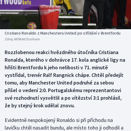
Atletika
Soutěže
Baseball a softbal
Historické návraty
Basketbal
Aplikace ČT sport
Cristiano Ronaldo z Manchesteru United po střídání v Brentfordu
Zdroj:
AP/Matt Dunham
Biatlon
AZ kvíz
Rozzlobenou reakci hvězdného útočníka Cristiana
Ronalda, kterého v dohrávce 17. kola anglické ligy na
Boby a skeleton
hřišti Brentfordu k jeho nelibosti v 71. minutě
Box
vystřídal, trenér Ralf Rangnick chápe. Chtěl předejít
tomu, aby Manchester United podruhé za sebou
Curling
přišel o vedení 2:0. Portugalskému reprezentantovi
své rozhodnutí vysvětlil a po vítězství 3:1 prohlásil,
Cyklistika
že by stejný krok udělal znovu.
Dostihy
Evidentně nespokojený Ronaldo si při příchodu na
lavičku chtěl nasadit bundu, ale místo toho ji odhodil a
Florbal