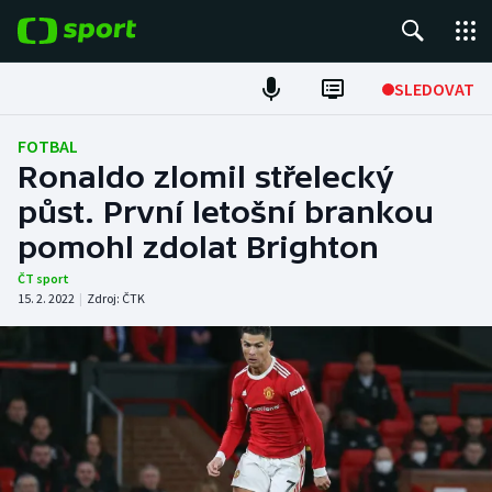
POPULÁRNÍ
SLEDOVAT
Fotbal
FOTBAL
Ronaldo zlomil střelecký
Hokej
půst. První letošní brankou
pomohl zdolat Brighton
Tenis
ČT sport
Atletika
15. 2. 2022
|
Zdroj:
ČTK
Cyklistika
DALŠÍ SPORTY
Americký fotbal
NEPŘEHLÉDNĚTE