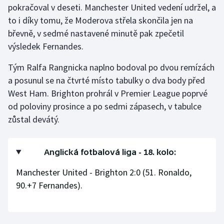
pokračoval v deseti. Manchester United vedení udržel, a
to i díky tomu, že Moderova střela skončila jen na
Gymnastika
břevně, v sedmé nastavené minutě pak zpečetil
výsledek Fernandes.
Házená
Tým Ralfa Rangnicka naplno bodoval po dvou remízách
Jezdectví
a posunul se na čtvrté místo tabulky o dva body před
West Ham. Brighton prohrál v Premier League poprvé
Judo
od poloviny prosince a po sedmi zápasech, v tabulce
zůstal devátý.
Krasobruslení
Lezení
Anglická fotbalová liga - 18. kolo:
Lyže a snowboard
Manchester United - Brighton 2:0 (51. Ronaldo,
90.+7 Fernandes).
Moderní pětiboj
Motorsport