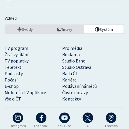
Vzhled
Světlý
Tmavý
Systém
TV program
Pro média
Živé vysílání
Reklama
TV poplatky
Studio Brno
Teletext
Studio Ostrava
Podcasty
Rada ČT
Počasí
Kariéra
E-shop
Podávání námětů
Mobilní a TV aplikace
Časté dotazy
Vše o ČT
Kontakty
Instagram
Facebook
YouTube
X
Threads