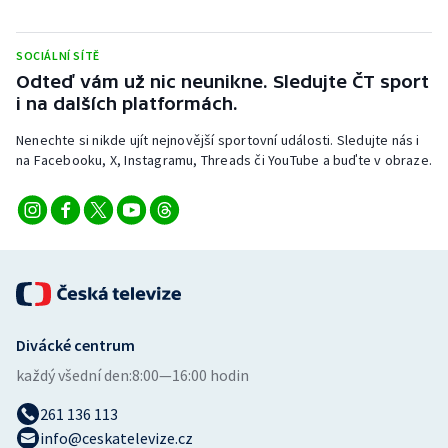
Stolní tenis
SOCIÁLNÍ SÍTĚ
Triatlon
Odteď vám už nic neunikne. Sledujte ČT sport
i na dalších platformách.
Veslování
Nenechte si nikde ujít nejnovější sportovní události. Sledujte nás i
Vodní slalom
na Facebooku, X, Instagramu, Threads či YouTube a buďte v obraze.
Volejbal
Ostatní
Divácké centrum
každý všední den:
8:00—16:00 hodin
261 136 113
info@ceskatelevize.cz