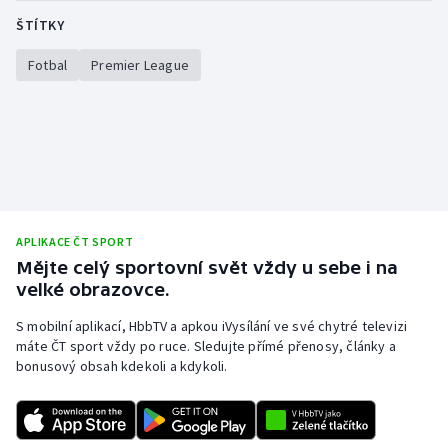
ŠTÍTKY
Olympijské hry
Fotbal
Premier League
Parasport
Plavání
Plážový volejbal
Ragby
APLIKACE ČT SPORT
Mějte celý sportovní svět vždy u sebe i na
Rychlobruslení
velké obrazovce.
Rychlostní kanoistika
S mobilní aplikací, HbbTV a apkou iVysílání ve své chytré televizi
máte ČT sport vždy po ruce. Sledujte přímé přenosy, články a
Short track
bonusový obsah kdekoli a kdykoli.
Sportovní střelba