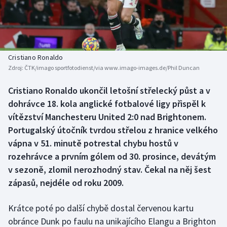
Baseball a softbal
Soutěže
Basketbal
Historické návraty
Biatlon
Aplikace ČT sport
Cristiano Ronaldo
Zdroj:
ČTK/imago sportfotodienst/via www.imago-images.de/Phil Duncan
Boby a skeleton
AZ kvíz
Cristiano Ronaldo ukončil letošní střelecký půst a v
dohrávce 18. kola anglické fotbalové ligy přispěl k
Box
vítězství Manchesteru United 2:0 nad Brightonem.
Curling
Portugalský útočník tvrdou střelou z hranice velkého
vápna v 51. minutě potrestal chybu hostů v
Dostihy
rozehrávce a prvním gólem od 30. prosince, devátým
v sezoně, zlomil nerozhodný stav. Čekal na něj šest
Florbal
zápasů, nejdéle od roku 2009.
Futsal
Krátce poté po další chybě dostal červenou kartu
obránce Dunk po faulu na unikajícího Elangu a Brighton
Golf