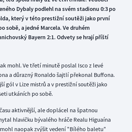
učeného Dybaly podlehl na svém stadionu 0:3 po
da, který v této prestižní soutěži jako první
po sobě, a jedné Marcela. Ve druhém
mnichovský Bayern 2:1. Odvety se hrají příští
jak mohl. Ve třetí minutě poslal Isco z levé
pna a důrazný Ronaldo šajtlí překonal Buffona.
jší gól v Lize mistrů a v prestižní soutěži jako
eseti utkáních po sobě.
času aktivnější, ale doplácel na špatnou
hytal hlavičku bývalého hráče Realu Higuaína
 mohl naopak zvýšit vedení "Bílého baletu"