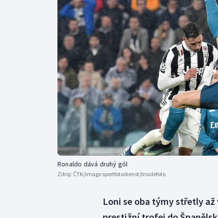
Curling
Dostihy
Florbal
Futsal
Golf
Gymnastika
Ronaldo dává druhý gól
Zdroj:
ČTK/imago sportfotodienst/Insidefoto
Loni se oba týmy střetly až 
prestižní trofej do Španělsk