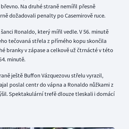
o břevno. Na druhé straně nemířil přesně
arně dožadovali penalty po Casemirově ruce.
šanci Ronaldo, který mířil vedle. V 56. minutě
eho tečovaná střela z přímého kopu skončila
é branky v zápase a celkově už čtrnácté v této
64. minutě.
aně ještě Buffon Vázquezovu střelu vyrazil,
ajal poslal centr do vápna a Ronaldo nůžkami z
šil. Spektakulární trefě dlouze tleskali i domácí