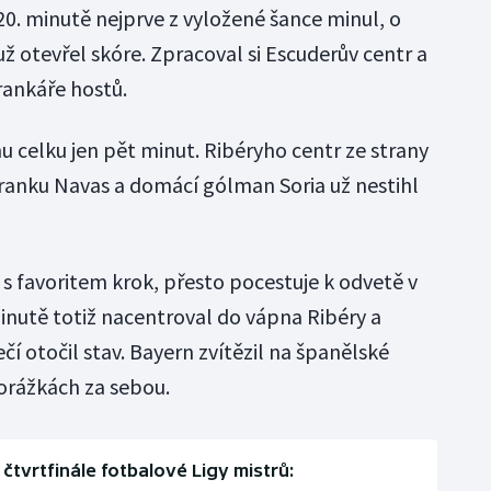
 20. minutě nejprve z vyložené šance minul, o
ž otevřel skóre. Zpracoval si Escuderův centr a
rankáře hostů.
 celku jen pět minut. Ribéryho centr ze strany
 branku Navas a domácí gólman Soria už nestihl
a s favoritem krok, přesto pocestuje k odvetě v
nutě totiž nacentroval do vápna Ribéry a
čí otočil stav. Bayern zvítězil na španělské
orážkách za sebou.
čtvrtfinále fotbalové Ligy mistrů: