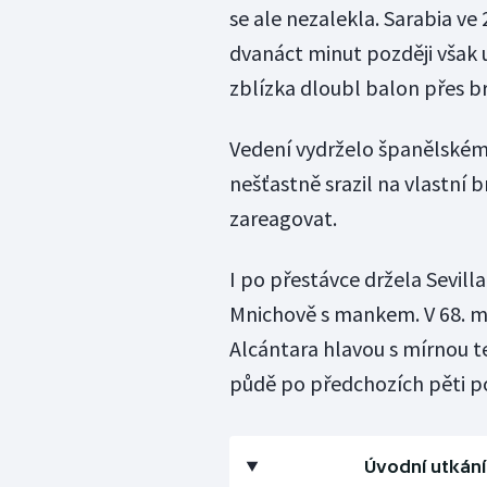
se ale nezalekla. Sarabia ve
dvanáct minut později však u
zblízka dloubl balon přes b
Vedení vydrželo španělskému
nešťastně srazil na vlastní
zareagovat.
I po přestávce držela Sevill
Mnichově s mankem. V 68. mi
Alcántara hlavou s mírnou te
půdě po předchozích pěti p
Úvodní utkání 