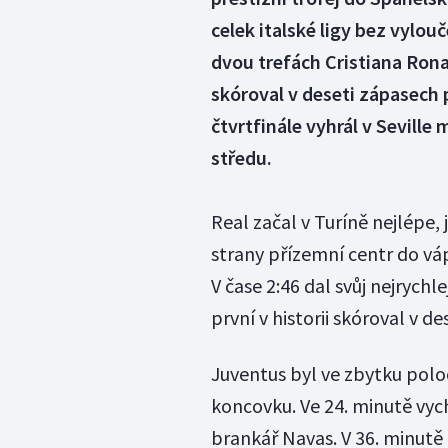
celek italské ligy bez vylo
dvou trefách Cristiana Ronal
skóroval v deseti zápasech 
čtvrtfinále vyhrál v Seville 
středu.
Real začal v Turíně nejlépe, 
strany přízemní centr do vá
V čase 2:46 dal svůj nejrychle
první v historii skóroval v d
Juventus byl ve zbytku polo
koncovku. Ve 24. minutě vyc
brankář Navas. V 36. minutě