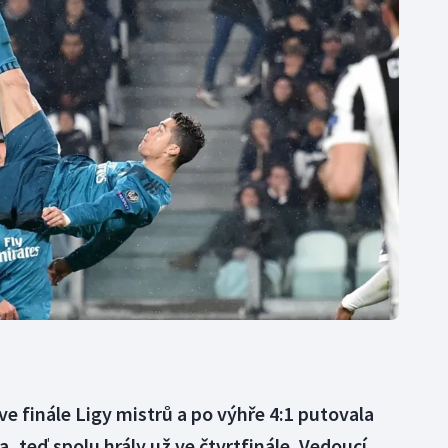
Moderní pětiboj
Triatlon
Motorsport
Veslování
Olympijské hry
Vodní slalom
Parasport
Volejbal
Plavání
Ostatní
Plážový volejbal
ve finále Ligy mistrů a po výhře 4:1 putovala
a, teď spolu hrály už ve čtvrtfinále. Vedoucí