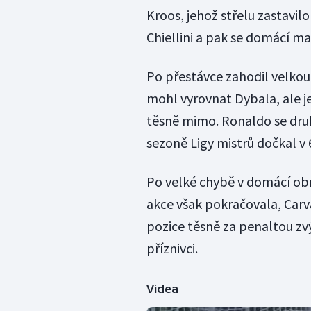
Kroos, jehož střelu zastavil
Chiellini a pak se domácí m
Po přestávce zahodil velkou 
mohl vyrovnat Dybala, ale j
těsně mimo. Ronaldo se druh
sezoně Ligy mistrů dočkal v 
Po velké chybě v domácí obr
akce však pokračovala, Carv
pozice těsně za penaltou zvý
příznivci.
Videa