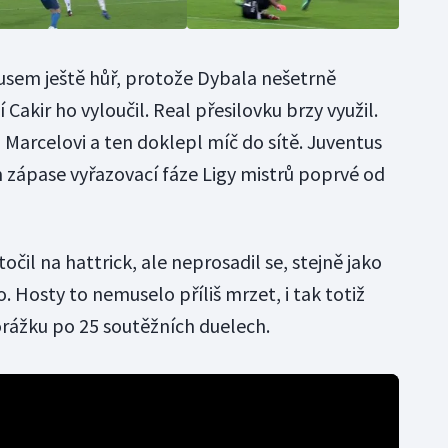
usem ještě hůř, protože Dybala nešetrně
 Cakir ho vyloučil. Real přesilovku brzy využil.
 Marcelovi a ten doklepl míč do sítě. Juventus
m zápase vyřazovací fáze Ligy mistrů poprvé od
čil na hattrick, ale neprosadil se, stejně jako
. Hosty to nemuselo příliš mrzet, i tak totiž
orážku po 25 soutěžních duelech.