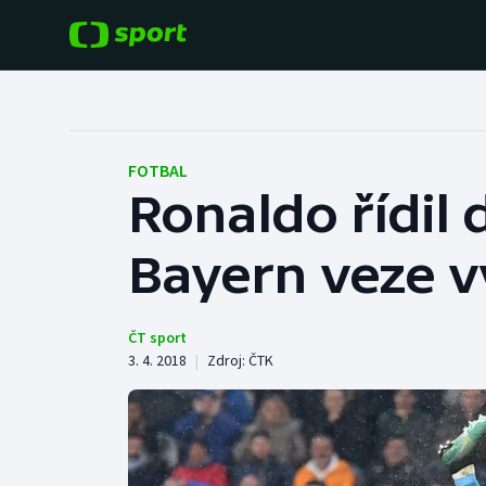
POPULÁRNÍ
DALŠÍ SPORTY
Fotbal
Americký fotbal
FOTBAL
Ronaldo řídil 
Hokej
Baseball a softbal
Bayern veze vý
Tenis
Basketbal
Atletika
Biatlon
ČT sport
3. 4. 2018
|
Zdroj:
ČTK
Cyklistika
Boby a skeleton
Box