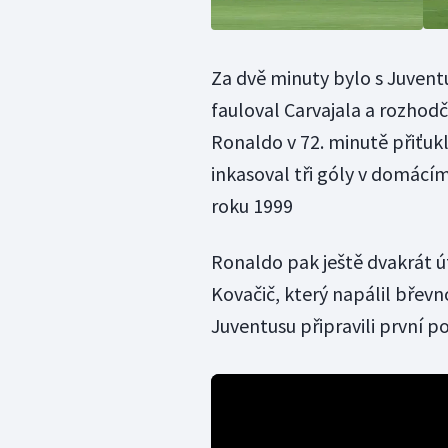
Za dvě minuty bylo s Juvent
fauloval Carvajala a rozhodčí
Ronaldo v 72. minutě přiťukl
inkasoval tři góly v domácí
roku 1999
Ronaldo pak ještě dvakrát úto
Kovačič, který napálil břevno
Juventusu připravili první p