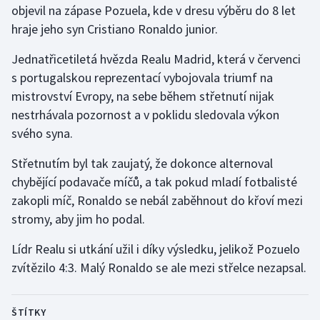
objevil na zápase Pozuela, kde v dresu výběru do 8 let
hraje jeho syn Cristiano Ronaldo junior.
Gymnastika
Jednatřicetiletá hvězda Realu Madrid, která v červenci
Házená
s portugalskou reprezentací vybojovala triumf na
mistrovství Evropy, na sebe během střetnutí nijak
Jezdectví
nestrhávala pozornost a v poklidu sledovala výkon
svého syna.
Judo
Střetnutím byl tak zaujatý, že dokonce alternoval
Krasobruslení
chybějící podavače míčů, a tak pokud mladí fotbalisté
zakopli míč, Ronaldo se nebál zaběhnout do křoví mezi
Lezení
stromy, aby jim ho podal.
Lyže a snowboard
Lídr Realu si utkání užil i díky výsledku, jelikož Pozuelo
zvítězilo 4:3. Malý Ronaldo se ale mezi střelce nezapsal.
Moderní pětiboj
Motorsport
ŠTÍTKY