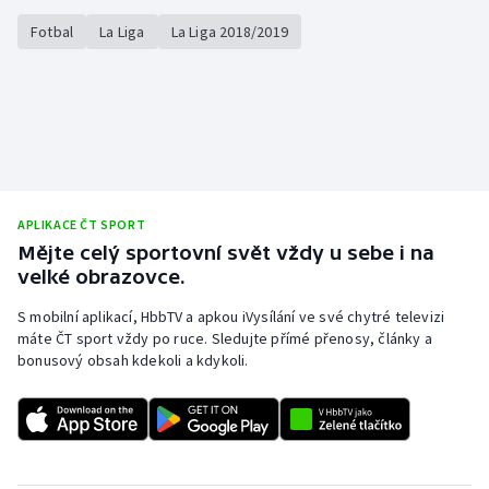
Olympijské hry
Fotbal
La Liga
La Liga 2018/2019
Parasport
Plavání
Plážový volejbal
APLIKACE ČT SPORT
Ragby
Mějte celý sportovní svět vždy u sebe i na
velké obrazovce.
Rychlobruslení
S mobilní aplikací, HbbTV a apkou iVysílání ve své chytré televizi
máte ČT sport vždy po ruce. Sledujte přímé přenosy, články a
Rychlostní kanoistika
bonusový obsah kdekoli a kdykoli.
Short track
Sportovní střelba