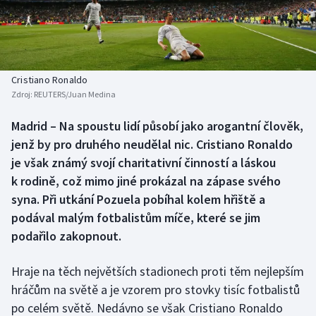
Baseball a softbal
Soutěže
Basketbal
Historické návraty
Biatlon
Aplikace ČT sport
Cristiano Ronaldo
Zdroj:
REUTERS/Juan Medina
Boby a skeleton
AZ kvíz
Madrid – Na spoustu lidí působí jako arogantní člověk,
jenž by pro druhého neudělal nic. Cristiano Ronaldo
Box
je však známý svojí charitativní činností a láskou
Curling
k rodině, což mimo jiné prokázal na zápase svého
syna. Při utkání Pozuela pobíhal kolem hřiště a
Dostihy
podával malým fotbalistům míče, které se jim
podařilo zakopnout.
Florbal
Hraje na těch největších stadionech proti těm nejlepším
Futsal
hráčům na světě a je vzorem pro stovky tisíc fotbalistů
po celém světě. Nedávno se však Cristiano Ronaldo
Golf