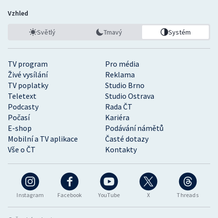
Vzhled
Světlý
Tmavý
Systém
TV program
Pro média
Živé vysílání
Reklama
TV poplatky
Studio Brno
Teletext
Studio Ostrava
Podcasty
Rada ČT
Počasí
Kariéra
E-shop
Podávání námětů
Mobilní a TV aplikace
Časté dotazy
Vše o ČT
Kontakty
Instagram
Facebook
YouTube
X
Threads