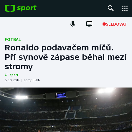
POPULÁRNÍ
SLEDOVAT
Fotbal
FOTBAL
Ronaldo podavačem míčů.
Hokej
Při synově zápase běhal mezi
stromy
Tenis
ČT sport
Atletika
5. 10. 2016
|
Zdroj:
ESPN
Cyklistika
DALŠÍ SPORTY
Americký fotbal
NEPŘEHLÉDNĚTE