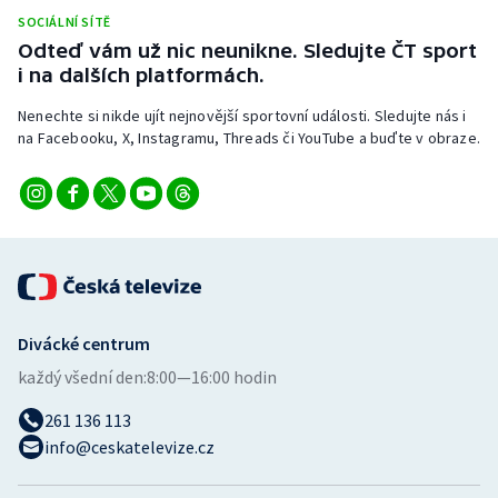
Stolní tenis
SOCIÁLNÍ SÍTĚ
Odteď vám už nic neunikne. Sledujte ČT sport
Triatlon
i na dalších platformách.
Nenechte si nikde ujít nejnovější sportovní události. Sledujte nás i
Veslování
na Facebooku, X, Instagramu, Threads či YouTube a buďte v obraze.
Vodní slalom
Volejbal
Ostatní
Divácké centrum
každý všední den:
8:00—16:00 hodin
261 136 113
info@ceskatelevize.cz