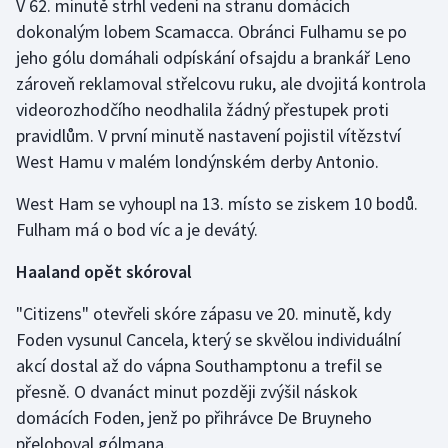
V 62. minutě strhl vedení na stranu domácích
dokonalým lobem Scamacca. Obránci Fulhamu se po
jeho gólu domáhali odpískání ofsajdu a brankář Leno
zároveň reklamoval střelcovu ruku, ale dvojitá kontrola
videorozhodčího neodhalila žádný přestupek proti
pravidlům. V první minutě nastavení pojistil vítězství
West Hamu v malém londýnském derby Antonio.
West Ham se vyhoupl na 13. místo se ziskem 10 bodů.
Fulham má o bod víc a je devátý.
Haaland opět skóroval
"Citizens" otevřeli skóre zápasu ve 20. minutě, kdy
Foden vysunul Cancela, který se skvělou individuální
akcí dostal až do vápna Southamptonu a trefil se
přesně. O dvanáct minut později zvýšil náskok
domácích Foden, jenž po přihrávce De Bruyneho
přeloboval gólmana.