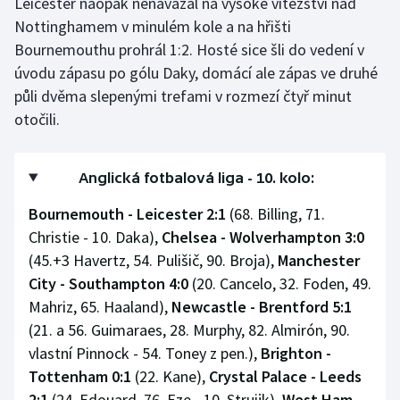
Leicester naopak nenavázal na vysoké vítězství nad
Nottinghamem v minulém kole a na hřišti
Bournemouthu prohrál 1:2. Hosté sice šli do vedení v
úvodu zápasu po gólu Daky, domácí ale zápas ve druhé
půli dvěma slepenými trefami v rozmezí čtyř minut
otočili.
Anglická fotbalová liga - 10. kolo:
Bournemouth - Leicester 2:1
(68. Billing, 71.
Christie - 10. Daka),
Chelsea - Wolverhampton 3:0
(45.+3 Havertz, 54. Pulišič, 90. Broja),
Manchester
City - Southampton 4:0
(20. Cancelo, 32. Foden, 49.
Mahriz, 65. Haaland),
Newcastle - Brentford 5:1
(21. a 56. Guimaraes, 28. Murphy, 82. Almirón, 90.
vlastní Pinnock - 54. Toney z pen.),
Brighton -
Tottenham 0:1
(22. Kane),
Crystal Palace - Leeds
2:1
(24. Edouard, 76. Eze - 10. Struijk),
West Ham