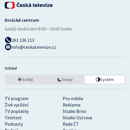
Divácké centrum
každý všední den:
8:00—16:00 hodin
261 136 113
info@ceskatelevize.cz
Vzhled
Světlý
Tmavý
Systém
TV program
Pro média
Živé vysílání
Reklama
TV poplatky
Studio Brno
Teletext
Studio Ostrava
Podcasty
Rada ČT