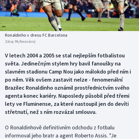
Baseball a softbal
Soutěže
Basketbal
Historické návraty
Biatlon
Aplikace ČT sport
Ronaldinho v dresu FC Barcelona
Zdroj:
PA/Neznámý
Boby a skeleton
AZ kvíz
V letech 2004 a 2005 se stal nejlepším fotbalistou
světa. Jedinečným stylem hry bavil fanoušky na
Box
slavném stadionu Camp Nou jako málokdo před ním i
Curling
po něm. Věk ovšem zastavit nelze - fenomenální
Brazilec Ronaldinho oznámil prostřednictvím svého
Dostihy
agenta konec kariéry. Naposledy působil před třemi
lety ve Fluminense, za které nastoupil jen do devíti
Florbal
střetnutí, než s ním rozvázal smlouvu.
Futsal
O Ronaldinhově definitivním odchodu z fotbalu
informoval jeho bratr a agent Roberto Assis. "Je
Golf