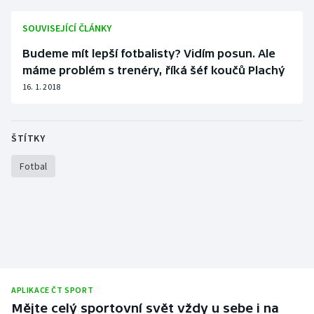
Olympijské hry
SOUVISEJÍCÍ ČLÁNKY
Budeme mít lepší fotbalisty? Vidím posun. Ale
Parasport
máme problém s trenéry, říká šéf koučů Plachý
Plavání
16. 1. 2018
Plážový volejbal
ŠTÍTKY
Ragby
Fotbal
Rychlobruslení
Rychlostní kanoistika
Short track
Sportovní střelba
APLIKACE ČT SPORT
Mějte celý sportovní svět vždy u sebe i na