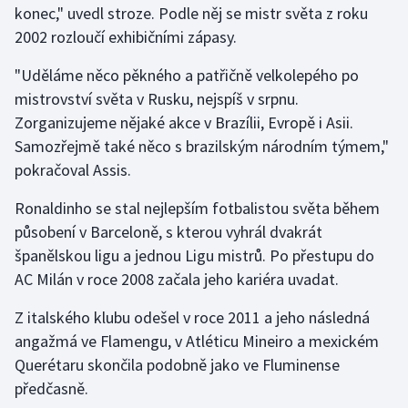
konec," uvedl stroze. Podle něj se mistr světa z roku
2002 rozloučí exhibičními zápasy.
Gymnastika
"Uděláme něco pěkného a patřičně velkolepého po
Házená
mistrovství světa v Rusku, nejspíš v srpnu.
Zorganizujeme nějaké akce v Brazílii, Evropě i Asii.
Jezdectví
Samozřejmě také něco s brazilským národním týmem,"
pokračoval Assis.
Judo
Ronaldinho se stal nejlepším fotbalistou světa během
Krasobruslení
působení v Barceloně, s kterou vyhrál dvakrát
španělskou ligu a jednou Ligu mistrů. Po přestupu do
Lezení
AC Milán v roce 2008 začala jeho kariéra uvadat.
Lyže a snowboard
Z italského klubu odešel v roce 2011 a jeho následná
angažmá ve Flamengu, v Atléticu Mineiro a mexickém
Moderní pětiboj
Querétaru skončila podobně jako ve Fluminense
předčasně.
Motorsport