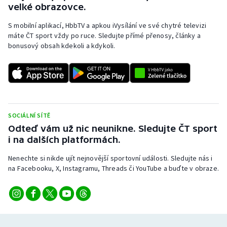
velké obrazovce.
Stolní tenis
S mobilní aplikací, HbbTV a apkou iVysílání ve své chytré televizi
Triatlon
máte ČT sport vždy po ruce. Sledujte přímé přenosy, články a
bonusový obsah kdekoli a kdykoli.
Veslování
Vodní slalom
Volejbal
SOCIÁLNÍ SÍTĚ
Odteď vám už nic neunikne. Sledujte ČT sport
Ostatní
i na dalších platformách.
Nenechte si nikde ujít nejnovější sportovní události. Sledujte nás i
na Facebooku, X, Instagramu, Threads či YouTube a buďte v obraze.