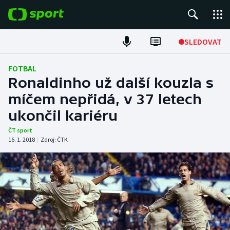
POPULÁRNÍ
SLEDOVAT
Fotbal
FOTBAL
Ronaldinho už další kouzla s
Hokej
míčem nepřidá, v 37 letech
ukončil kariéru
Tenis
ČT sport
Atletika
16. 1. 2018
|
Zdroj:
ČTK
Cyklistika
DALŠÍ SPORTY
Americký fotbal
NEPŘEHLÉDNĚTE