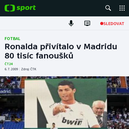
POPULÁRNÍ
SLEDOVAT
Fotbal
FOTBAL
Ronalda přivítalo v Madridu
Hokej
80 tisíc fanoušků
Tenis
ČT24
6. 7. 2009
|
Zdroj:
ČTK
Atletika
Cyklistika
DALŠÍ SPORTY
Americký fotbal
NEPŘEHLÉDNĚTE