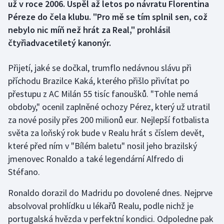
už v roce 2006. Uspěl až letos po návratu Florentina
Péreze do čela klubu. "Pro mě se tím splnil sen, což
Gymnastika
nebylo nic míň než hrát za Real," prohlásil
čtyřiadvacetiletý kanonýr.
Házená
Přijetí, jaké se dočkal, trumflo nedávnou slávu při
Jezdectví
příchodu Brazilce Kaká, kterého přišlo přivítat po
přestupu z AC Milán 55 tisíc fanoušků. "Tohle nemá
Judo
obdoby," ocenil zaplněné ochozy Pérez, který už utratil
Krasobruslení
za nové posily přes 200 milionů eur. Nejlepší fotbalista
světa za loňský rok bude v Realu hrát s číslem devět,
Lezení
které před ním v "Bílém baletu" nosil jeho brazilský
jmenovec Ronaldo a také legendární Alfredo di
Lyže a snowboard
Stéfano.
Moderní pětiboj
Ronaldo dorazil do Madridu po dovolené dnes. Nejprve
absolvoval prohlídku u lékařů Realu, podle nichž je
Motorsport
portugalská hvězda v perfektní kondici. Odpoledne pak