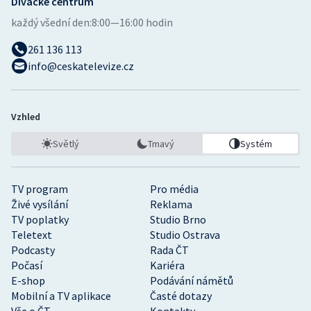
Divácké centrum
každý všední den:
8:00—16:00 hodin
261 136 113
info@ceskatelevize.cz
Vzhled
Světlý
Tmavý
Systém
TV program
Pro média
Živé vysílání
Reklama
TV poplatky
Studio Brno
Teletext
Studio Ostrava
Podcasty
Rada ČT
Počasí
Kariéra
E-shop
Podávání námětů
Mobilní a TV aplikace
Časté dotazy