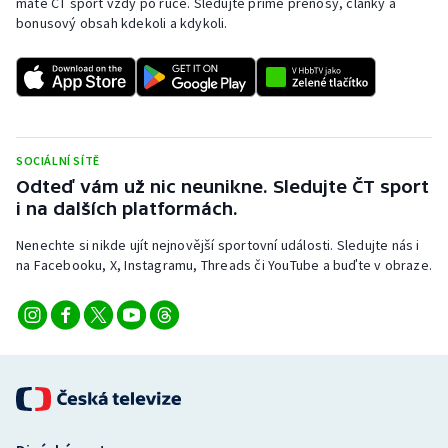
máte ČT sport vždy po ruce. Sledujte přímé přenosy, články a
Stolní tenis
bonusový obsah kdekoli a kdykoli.
Triatlon
Veslování
Vodní slalom
SOCIÁLNÍ SÍTĚ
Odteď vám už nic neunikne. Sledujte ČT sport
Volejbal
i na dalších platformách.
Nenechte si nikde ujít nejnovější sportovní události. Sledujte nás i
Ostatní
na Facebooku, X, Instagramu, Threads či YouTube a buďte v obraze.