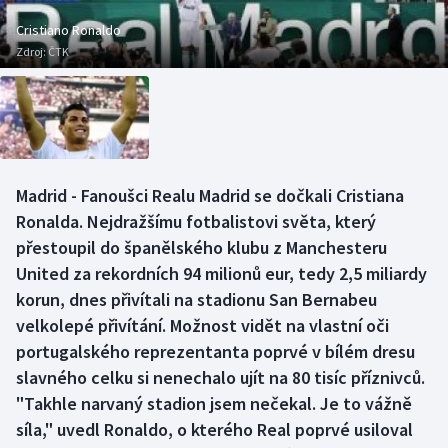
Baseball a softbal
Soutěže
Cristiano Ronaldo
Zdroj:
ČTK
Basketbal
Historické návraty
Biatlon
Aplikace ČT sport
Boby a skeleton
AZ kvíz
Madrid - Fanoušci Realu Madrid se dočkali Cristiana
Box
Ronalda. Nejdražšímu fotbalistovi světa, který
přestoupil do španělského klubu z Manchesteru
Curling
United za rekordních 94 milionů eur, tedy 2,5 miliardy
korun, dnes přivítali na stadionu San Bernabeu
Dostihy
velkolepé přivítání. Možnost vidět na vlastní oči
Florbal
portugalského reprezentanta poprvé v bílém dresu
slavného celku si nenechalo ujít na 80 tisíc příznivců.
Futsal
"Takhle narvaný stadion jsem nečekal. Je to vážně
síla," uvedl Ronaldo, o kterého Real poprvé usiloval
Golf