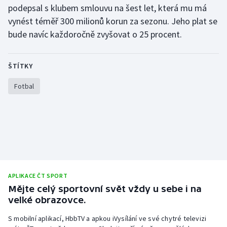
podepsal s klubem smlouvu na šest let, která mu má
Olympijské hry
vynést téměř 300 milionů korun za sezonu. Jeho plat se
bude navíc každoročně zvyšovat o 25 procent.
Parasport
Plavání
ŠTÍTKY
Fotbal
Plážový volejbal
Ragby
Rychlobruslení
Rychlostní kanoistika
APLIKACE ČT SPORT
Short track
Mějte celý sportovní svět vždy u sebe i na
velké obrazovce.
Sportovní střelba
S mobilní aplikací, HbbTV a apkou iVysílání ve své chytré televizi