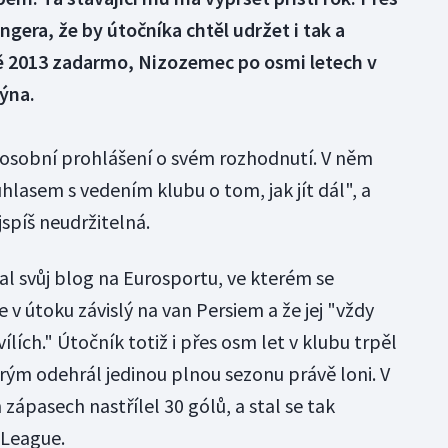
gera, že by útočníka chtěl udržet i tak a
létě 2013 zadarmo, Nizozemec po osmi letech v
ýna.
l osobní prohlášení o svém rozhodnutí. V něm
uhlasem s vedením klubu o tom, jak jít dál", a
jspíš neudržitelná.
 svůj blog na Eurosportu, ve kterém se
 v útoku závislý na van Persiem a že jej "vždy
ílích." Útočník totiž i přes osm let v klubu trpěl
rým odehrál jedinou plnou sezonu právě loni. V
 zápasech nastřílel 30 gólů, a stal se tak
 League.