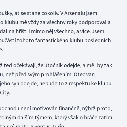
oušky, ať se stane cokoliv. V Arsenalu jsem
lo klubu mě vždy za všechny roky podporoval a
al na hřišti i mimo něj všechno, a více. Jsem
 součástí tohoto fantastického klubu posledních
e.
ž teď očekávají, že útočník odejde, a měl by tak
enu, než před svým prohlášením. Otec van
 jeho syn odejde, nebude to z respektu ke klubu
City.
 odchodu není motivován finančně, nýbrž proto,
 Jediným dalším týmem, který však o hráče zatím
 italský mistr Juventus Turín.