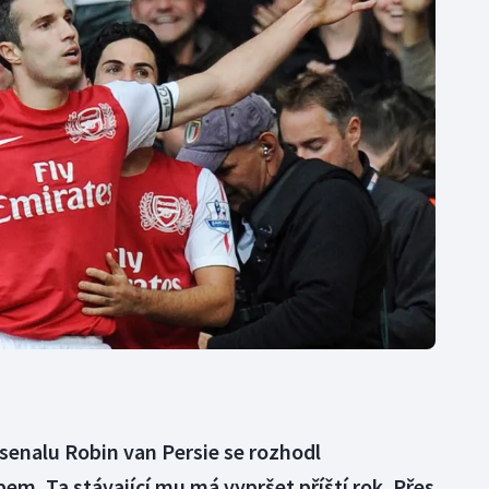
Moderní pětiboj
Triatlon
Motorsport
Veslování
Olympijské hry
Vodní slalom
Parasport
Volejbal
Plavání
Ostatní
Plážový volejbal
senalu Robin van Persie se rozhodl
em. Ta stávající mu má vypršet příští rok. Přes