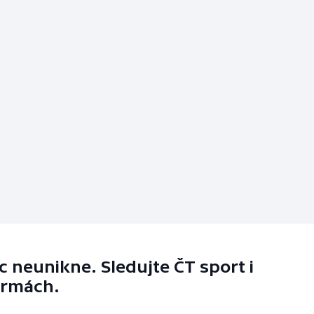
 neunikne. Sledujte ČT sport i
ormách.