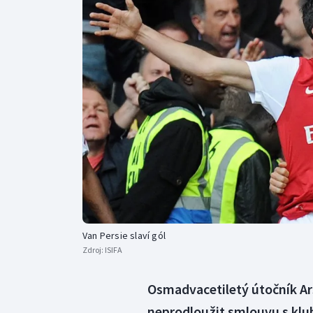
Curling
Dostihy
Florbal
Futsal
Golf
Gymnastika
Van Persie slaví gól
Zdroj:
ISIFA
Osmadvacetiletý útočník Ar
neprodloužit smlouvu s klub