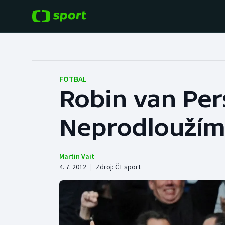
POPULÁRNÍ
DALŠÍ SPORTY
Fotbal
Americký fotbal
FOTBAL
Robin van Per
Hokej
Baseball a softbal
Neprodloužím
Tenis
Basketbal
Atletika
Biatlon
Martin Vait
4. 7. 2012
|
Zdroj:
ČT sport
Cyklistika
Boby a skeleton
Box