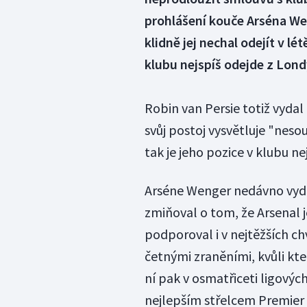
prohlášení kouče Arséna Wen
klidně jej nechal odejít v 
klubu nejspíš odejde z Lond
Robin van Persie totiž vyda
svůj postoj vysvětluje "neso
tak je jeho pozice v klubu ne
Arséne Wenger nedávno vydal
zmiňoval o tom, že Arsenal je
podporoval i v nejtěžších chv
četnými zraněními, kvůli kte
ní pak v osmatřiceti ligových
nejlepším střelcem Premier