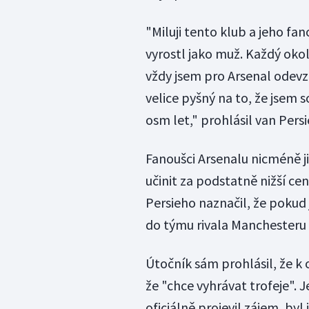
"Miluji tento klub a jeho fan
vyrostl jako muž. Každý oko
vždy jsem pro Arsenal odevzd
velice pyšný na to, že jsem
osm let," prohlásil van Persi
Fanoušci Arsenalu nicméně ji
učinit za podstatně nižší c
Persieho naznačil, že pokud
do týmu rivala Manchesteru 
Útočník sám prohlásil, že k
že "chce vyhrávat trofeje".
oficiálně projevil zájem, byl