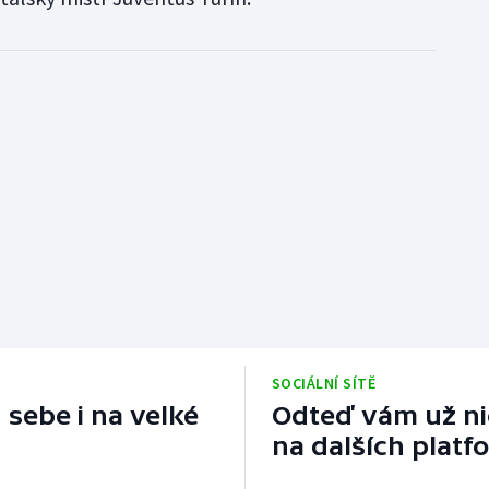
SOCIÁLNÍ SÍTĚ
 sebe i na velké
Odteď vám už nic
na dalších platf