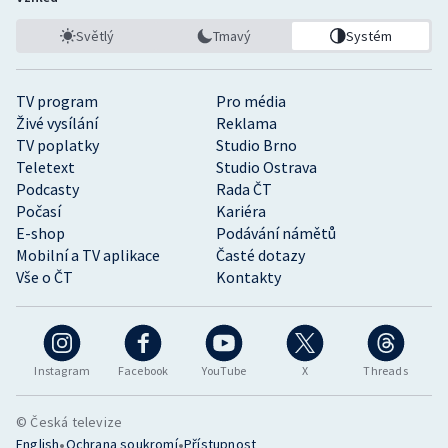
Světlý
Tmavý
Systém
TV program
Pro média
Živé vysílání
Reklama
TV poplatky
Studio Brno
Teletext
Studio Ostrava
Podcasty
Rada ČT
Počasí
Kariéra
E-shop
Podávání námětů
Mobilní a TV aplikace
Časté dotazy
Vše o ČT
Kontakty
Instagram
Facebook
YouTube
X
Threads
© Česká televize
•
•
English
Ochrana soukromí
Přístupnost