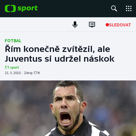
POPULÁRNÍ
SLEDOVAT
Fotbal
FOTBAL
Řím konečně zvítězil, ale
Hokej
Juventus si udržel náskok
Tenis
ČT sport
21. 3. 2015
|
Zdroj:
ČTK
Atletika
Cyklistika
DALŠÍ SPORTY
Americký fotbal
NEPŘEHLÉDNĚTE