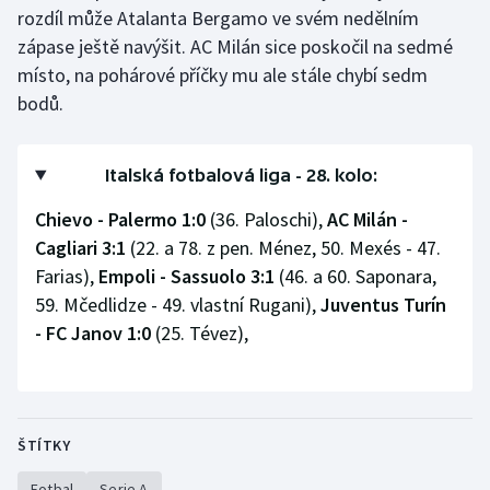
rozdíl může Atalanta Bergamo ve svém nedělním
zápase ještě navýšit. AC Milán sice poskočil na sedmé
místo, na pohárové příčky mu ale stále chybí sedm
bodů.
Italská fotbalová liga - 28. kolo:
Chievo - Palermo 1:0
(36. Paloschi),
AC Milán -
Cagliari 3:1
(22. a 78. z pen. Ménez, 50. Mexés - 47.
Farias),
Empoli - Sassuolo 3:1
(46. a 60. Saponara,
59. Mčedlidze - 49. vlastní Rugani),
Juventus Turín
- FC Janov 1:0
(25. Tévez),
ŠTÍTKY
Fotbal
Serie A