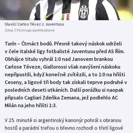
Baseball a softbal
Soutěže
Basketbal
Historické návraty
Slavící Carlos Tévez z Juventusu
Zdroj:
ČTK/imago sportfotodienst
Biatlon
Aplikace ČT sport
Turín – Čtrnáct bodů. Přesně takový náskok udrželi
Boby a skeleton
AZ kvíz
v čele italské ligy fotbalisté Juventusu před AS Řím.
Obhájce titulu vyhrál 1:0 nad Janovem brankou
Box
Carlose Téveze, Giallorossi však navýšení náskoku
nepřipustili, když konečně zvítězili, a to 1:0 na hřišti
Curling
Ceseny, a ligové tři body tak získali teprve podruhé v
posledních deseti utkáních. Další porážku si naopak
Dostihy
připsalo Cagliari Zdeňka Zemana, jež podlehlo AC
Florbal
Milán na jeho hřišti 1:3.
Futsal
V 25. minutě si argentinský kanonýr pohrál s obranou
hostů a parádní trefou o břevno rozhodl o třetí ligové
Golf