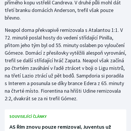
přímého kopu vstřelil Candreva. V druhé půli mohl dát
Olympijské hry
třetí branku domácích Anderson, trefil však pouze
břevno.
Parasport
Neapol doma překvapivě remizovala s Atalantou 1:1. V
Plavání
72. minutě poslal hosty do vedení střídající Pinilla,
přitom jeho tým byl od 55. minuty oslaben po vyloučení
Plážový volejbal
Gómeze. Domácí z přesilovky vytěžili alespoň vyrovnání,
trefil se další střídající hráč Zapata. Neapol však začíná
Ragby
po čtvrtém zaváhání v řadě ztrácet v boji o Ligu mistrů,
na třetí Lazio ztrácí už pět bodů. Sampdoria si poradila
Rychlobruslení
s Interem a posunula se díky brance Edera z 65. minuty
na čtvrté místo. Fiorentina na hřišti Udine remizovala
Rychlostní kanoistika
2:2, dvakrát se za ni trefil Gómez.
Short track
SOUVISEJÍCÍ ČLÁNKY
Sportovní střelba
AS Řím znovu pouze remizoval, Juventus už