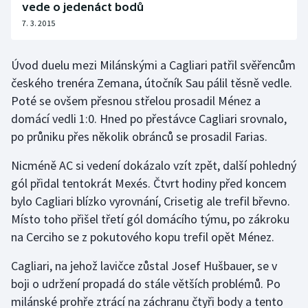
vede o jedenáct bodů
Stolní tenis
7. 3. 2015
Triatlon
Úvod duelu mezi Milánskými a Cagliari patřil svěřencům
Veslování
českého trenéra Zemana, útočník Sau pálil těsně vedle.
Poté se ovšem přesnou střelou prosadil Ménez a
Vodní slalom
domácí vedli 1:0. Hned po přestávce Cagliari srovnalo,
po průniku přes několik obránců se prosadil Farias.
Volejbal
Nicméně AC si vedení dokázalo vzít zpět, další pohledný
Ostatní
gól přidal tentokrát Mexés. Čtvrt hodiny před koncem
bylo Cagliari blízko vyrovnání, Crisetig ale trefil břevno.
Místo toho přišel třetí gól domácího týmu, po zákroku
na Cerciho se z pokutového kopu trefil opět Ménez.
Cagliari, na jehož lavičce zůstal Josef Hušbauer, se v
boji o udržení propadá do stále větších problémů. Po
milánské prohře ztrácí na záchranu čtyři body a tento