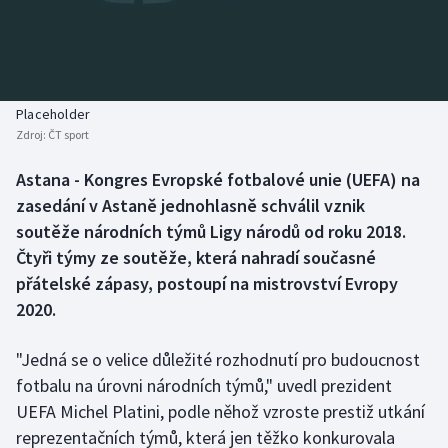
Baseball a softbal
Soutěže
Basketbal
Historické návraty
Biatlon
Aplikace ČT sport
Placeholder
Zdroj:
ČT sport
Boby a skeleton
AZ kvíz
Astana - Kongres Evropské fotbalové unie (UEFA) na
zasedání v Astaně jednohlasně schválil vznik
Box
soutěže národních týmů Ligy národů od roku 2018.
Curling
Čtyři týmy ze soutěže, která nahradí současné
přátelské zápasy, postoupí na mistrovství Evropy
Dostihy
2020.
Florbal
"Jedná se o velice důležité rozhodnutí pro budoucnost
fotbalu na úrovni národních týmů," uvedl prezident
Futsal
UEFA Michel Platini, podle něhož vzroste prestiž utkání
reprezentačních týmů, která jen těžko konkurovala
Golf