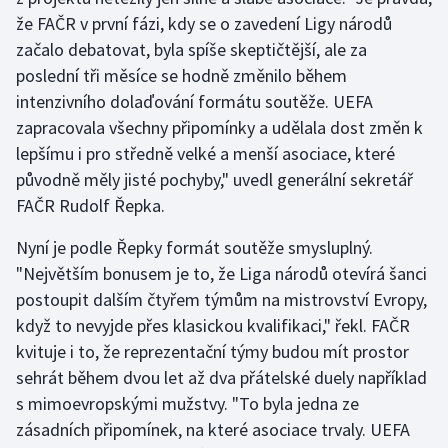
Stolní tenis
že FAČR v první fázi, kdy se o zavedení Ligy národů
začalo debatovat, byla spíše skeptičtější, ale za
Triatlon
poslední tři měsíce se hodně změnilo během
intenzivního dolaďování formátu soutěže. UEFA
Veslování
zapracovala všechny připomínky a udělala dost změn k
lepšímu i pro středně velké a menší asociace, které
Vodní slalom
původně měly jisté pochyby," uvedl generální sekretář
FAČR Rudolf Řepka.
Volejbal
Nyní je podle Řepky formát soutěže smysluplný.
Ostatní
"Největším bonusem je to, že Liga národů otevírá šanci
postoupit dalším čtyřem týmům na mistrovství Evropy,
když to nevyjde přes klasickou kvalifikaci," řekl. FAČR
kvituje i to, že reprezentační týmy budou mít prostor
sehrát během dvou let až dva přátelské duely například
s mimoevropskými mužstvy. "To byla jedna ze
zásadních připomínek, na které asociace trvaly. UEFA