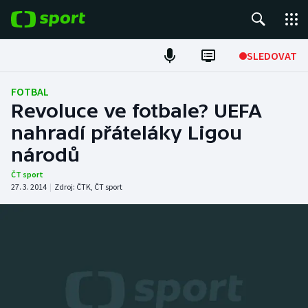
POPULÁRNÍ
SLEDOVAT
Fotbal
FOTBAL
Revoluce ve fotbale? UEFA
Hokej
nahradí přáteláky Ligou
národů
Tenis
ČT sport
Atletika
27. 3. 2014
|
Zdroj:
ČTK
,
ČT sport
Cyklistika
DALŠÍ SPORTY
Americký fotbal
NEPŘEHLÉDNĚTE