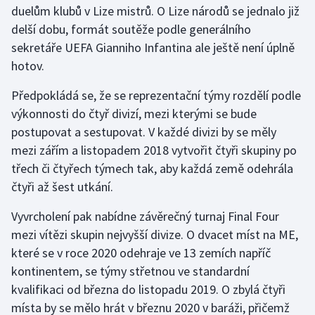
duelům klubů v Lize mistrů. O Lize národů se jednalo již
delší dobu, formát soutěže podle generálního
Gymnastika
sekretáře UEFA Gianniho Infantina ale ještě není úplně
hotov.
Házená
Předpokládá se, že se reprezentační týmy rozdělí podle
Jezdectví
výkonnosti do čtyř divizí, mezi kterými se bude
postupovat a sestupovat. V každé divizi by se měly
Judo
mezi zářím a listopadem 2018 vytvořit čtyři skupiny po
třech či čtyřech týmech tak, aby každá země odehrála
Krasobruslení
čtyři až šest utkání.
Lezení
Vyvrcholení pak nabídne závěrečný turnaj Final Four
mezi vítězi skupin nejvyšší divize. O dvacet míst na ME,
Lyže a snowboard
které se v roce 2020 odehraje ve 13 zemích napříč
Moderní pětiboj
kontinentem, se týmy střetnou ve standardní
kvalifikaci od března do listopadu 2019. O zbylá čtyři
Motorsport
místa by se mělo hrát v březnu 2020 v baráži, přičemž