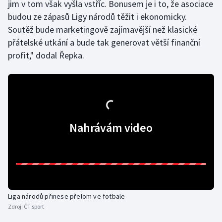
jim v tom však vyšla vstříc. Bonusem je i to, že asociace
budou ze zápasů Ligy národů těžit i ekonomicky.
Soutěž bude marketingově zajímavější než klasické
přátelské utkání a bude tak generovat větší finanční
profit," dodal Řepka.
Nahrávám video
Liga národů přinese přelom ve fotbale
Zdroj:
ČT sport