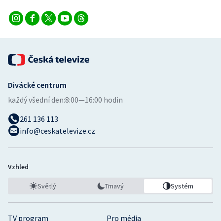
Divácké centrum
každý všední den:
8:00—16:00 hodin
261 136 113
info@ceskatelevize.cz
Vzhled
Světlý
Tmavý
Systém
TV program
Pro média