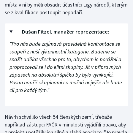
místa v ní by měli obsadit účastníci Ligy národů, kterým
Olympijské hry
se z kvalifikace postoupit nepodaří.
Parasport
Dušan Fitzel, manažer reprezentace:
Plavání
"Pro nás bude zajímavá pravidelná konfrontace se
soupeři z naší výkonnostní kategorie. Budeme se
Plážový volejbal
snažit udělat všechno pro to, abychom je poráželi a
Ragby
propracovali se i do elitní skupiny. Jít v přípravných
zápasech na absolutní špičku by bylo vynikající.
Rychlobruslení
Posun napříč skupinami co možná nejvýše ale bude
cíl pro každý tým."
Rychlostní kanoistika
Short track
Návrh schválilo všech 54 členských zemí, třebaže
Sportovní střelba
například zástupci FAČR v minulosti vyjádřili obavu, aby
z projektu netěžily jen silné a slabé asociace. "Je pravda,