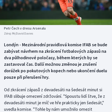
Baseball a softbal
Soutěže
Basketbal
Historické návraty
Biatlon
Aplikace ČT sport
Petr Čech v dresu Arsenalu
Zdroj:
PA/David Davies
Boby a skeleton
AZ kvíz
Londýn - Mezinárodní pravidlová komise IFAB se bude
zabývat návrhem na zkrácení fotbalových zápasů na
Box
dva půlhodinové poločasy, během kterých by se
Curling
zastavoval čas. Další možnou změnou je zrušení
dorážek po pokutových kopech nebo ukončení duelu
Dostihy
pouze při přerušení hry.
Florbal
Od zkrácení zápasů z devadesáti na šedesát minut si
IFAB slibuje omezení zdržování. "Spoustu lidí štve, že z
Futsal
devadesáti minut je míč ve hře prakticky jen šedesát,"
uvedla komise. "Tohle by nám umožnilo omezit
Golf