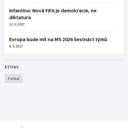
Stolní tenis
Infantino: Nová FIFA je demokracie, ne
Triatlon
diktatura
11. 5. 2017
Veslování
Evropa bude mít na MS 2026 šestnáct týmů
Vodní slalom
9. 5. 2017
Volejbal
ŠTÍTKY
Ostatní
Fotbal