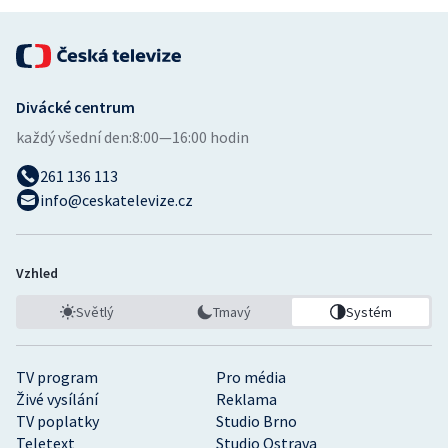
Divácké centrum
každý všední den:
8:00—16:00 hodin
261 136 113
info@ceskatelevize.cz
Vzhled
Světlý
Tmavý
Systém
TV program
Pro média
Živé vysílání
Reklama
TV poplatky
Studio Brno
Teletext
Studio Ostrava