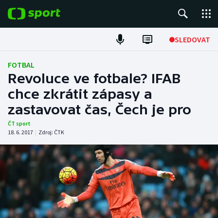
POPULÁRNÍ
SLEDOVAT
Fotbal
FOTBAL
Revoluce ve fotbale? IFAB
Hokej
chce zkrátit zápasy a
zastavovat čas, Čech je pro
Tenis
ČT sport
Atletika
18. 6. 2017
|
Zdroj:
ČTK
Cyklistika
DALŠÍ SPORTY
Americký fotbal
NEPŘEHLÉDNĚTE