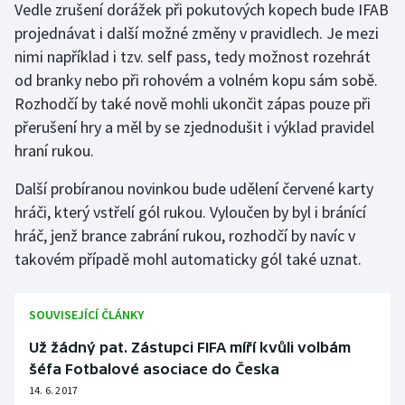
Vedle zrušení dorážek při pokutových kopech bude IFAB
Olympijské hry
projednávat i další možné změny v pravidlech. Je mezi
nimi například i tzv. self pass, tedy možnost rozehrát
Parasport
od branky nebo při rohovém a volném kopu sám sobě.
Rozhodčí by také nově mohli ukončit zápas pouze při
Plavání
přerušení hry a měl by se zjednodušit i výklad pravidel
hraní rukou.
Plážový volejbal
Další probíranou novinkou bude udělení červené karty
Ragby
hráči, který vstřelí gól rukou. Vyloučen by byl i bránící
hráč, jenž brance zabrání rukou, rozhodčí by navíc v
Rychlobruslení
takovém případě mohl automaticky gól také uznat.
Rychlostní kanoistika
SOUVISEJÍCÍ ČLÁNKY
Short track
Už žádný pat. Zástupci FIFA míří kvůli volbám
šéfa Fotbalové asociace do Česka
Sportovní střelba
14. 6. 2017