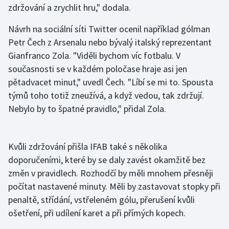
zdržování a zrychlit hru," dodala.
Gymnastika
Návrh na sociální síti Twitter ocenil například gólman
Petr Čech z Arsenalu nebo bývalý italský reprezentant
Házená
Gianfranco Zola. "Viděli bychom víc fotbalu. V
současnosti se v každém poločase hraje asi jen
Jezdectví
pětadvacet minut," uvedl Čech. "Líbí se mi to. Spousta
týmů toho totiž zneužívá, a když vedou, tak zdržují.
Judo
Nebylo by to špatné pravidlo," přidal Zola.
Krasobruslení
Kvůli zdržování přišla IFAB také s několika
Lezení
doporučeními, které by se daly zavést okamžitě bez
Lyže a snowboard
změn v pravidlech. Rozhodčí by měli mnohem přesněji
počítat nastavené minuty. Měli by zastavovat stopky při
Moderní pětiboj
penaltě, střídání, vstřeleném gólu, přerušení kvůli
ošetření, při udílení karet a při přímých kopech.
Motorsport