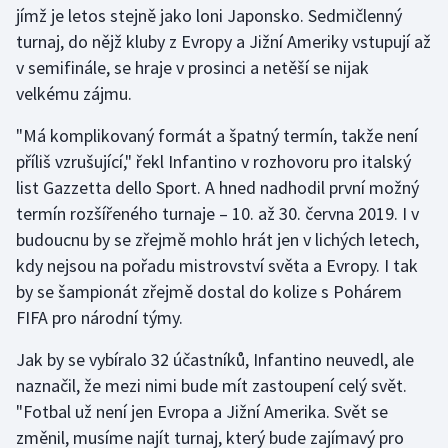
jímž je letos stejně jako loni Japonsko. Sedmičlenný
turnaj, do nějž kluby z Evropy a Jižní Ameriky vstupují až
Gymnastika
v semifinále, se hraje v prosinci a netěší se nijak
velkému zájmu.
Házená
"Má komplikovaný formát a špatný termín, takže není
Jezdectví
příliš vzrušující," řekl Infantino v rozhovoru pro italský
list Gazzetta dello Sport. A hned nadhodil první možný
Judo
termín rozšířeného turnaje – 10. až 30. června 2019. I v
budoucnu by se zřejmě mohlo hrát jen v lichých letech,
Krasobruslení
kdy nejsou na pořadu mistrovství světa a Evropy. I tak
Lezení
by se šampionát zřejmě dostal do kolize s Pohárem
FIFA pro národní týmy.
Lyže a snowboard
Jak by se vybíralo 32 účastníků, Infantino neuvedl, ale
Moderní pětiboj
naznačil, že mezi nimi bude mít zastoupení celý svět.
"Fotbal už není jen Evropa a Jižní Amerika. Svět se
Motorsport
změnil, musíme najít turnaj, který bude zajímavý pro