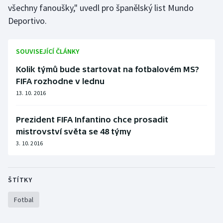
všechny fanoušky," uvedl pro španělský list Mundo
Olympijské hry
Deportivo.
Parasport
SOUVISEJÍCÍ ČLÁNKY
Plavání
Kolik týmů bude startovat na fotbalovém MS?
FIFA rozhodne v lednu
Plážový volejbal
13. 10. 2016
Ragby
Prezident FIFA Infantino chce prosadit
mistrovství světa se 48 týmy
Rychlobruslení
3. 10. 2016
Rychlostní kanoistika
ŠTÍTKY
Short track
Fotbal
Sportovní střelba