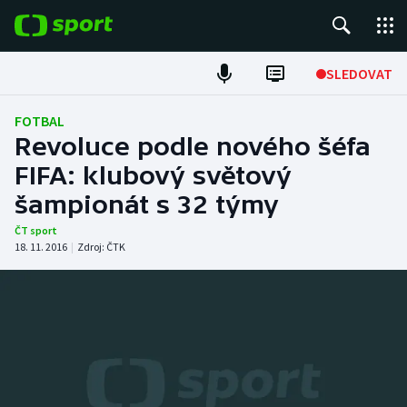
POPULÁRNÍ
SLEDOVAT
Fotbal
FOTBAL
Revoluce podle nového šéfa
Hokej
FIFA: klubový světový
šampionát s 32 týmy
Tenis
ČT sport
Atletika
18. 11. 2016
|
Zdroj:
ČTK
Cyklistika
DALŠÍ SPORTY
Americký fotbal
NEPŘEHLÉDNĚTE