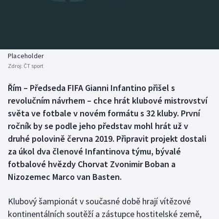
Baseball a softbal
Soutěže
Basketbal
Historické návraty
Biatlon
Aplikace ČT sport
Placeholder
Zdroj:
ČT sport
Boby a skeleton
AZ kvíz
Řím – Předseda FIFA Gianni Infantino přišel s
revolučním návrhem – chce hrát klubové mistrovství
Box
světa ve fotbale v novém formátu s 32 kluby. První
Curling
ročník by se podle jeho představ mohl hrát už v
druhé polovině června 2019. Připravit projekt dostali
Dostihy
za úkol dva členové Infantinova týmu, bývalé
fotbalové hvězdy Chorvat Zvonimir Boban a
Florbal
Nizozemec Marco van Basten.
Futsal
Klubový šampionát v současné době hrají vítězové
kontinentálních soutěží a zástupce hostitelské země,
Golf