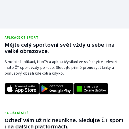
Stolní tenis
Triatlon
Veslování
APLIKACE ČT SPORT
Mějte celý sportovní svět vždy u sebe i na
Vodní slalom
velké obrazovce.
Volejbal
S mobilní aplikací, HbbTV a apkou iVysílání ve své chytré televizi
máte ČT sport vždy po ruce. Sledujte přímé přenosy, články a
Ostatní
bonusový obsah kdekoli a kdykoli.
SOCIÁLNÍ SÍTĚ
Odteď vám už nic neunikne. Sledujte ČT sport
i na dalších platformách.