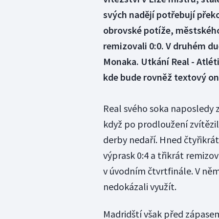
svých nadějí potřebují přek
obrovské potíže, městského 
remizovali 0:0. V druhém du
Monaka. Utkání Real - Atlé
kde bude rovněž textový on
Real svého soka naposledy zd
když po prodloužení zvítězil
derby nedaří. Hned čtyřikrát
výprask 0:4 a třikrát remizo
v úvodním čtvrtfinále. V něm 
nedokázali využít.
Madridští však před zápasem