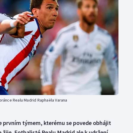
Moderní pětiboj
Triatlon
Motorsport
Veslování
Olympijské hry
Vodní slalom
Parasport
Volejbal
Plavání
Ostatní
Plážový volejbal
obránce Realu Madrid Raphaëla Varana
 se prvním týmem, kterému se povede obhájit
e žije. Fotbalisté Realu Madrid ale k udržení