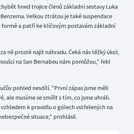
 chybět hned trojice členů základní sestavy Luka
 Benzema. Velkou ztrátou je také suspendace
ké formě a patří ke klíčovým postavám základní
a ně prostě najít náhradu. Čeká nás těžký úkol,
fanoušci na San Bernabeu nám pomůžou," řekl
učův pohled nesdílí. "První zápas jsme měli
é, ale musíme se smířit s tím, co jsme uhráli.
vzhledem k pravidlu o gólech vstřelených na
nebezpečné situace," prohlásil.