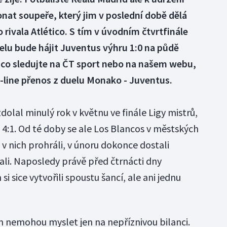
onat soupeře, který jim v poslední době dělá
rivala Atlético. S tím v úvodním čtvrtfinále
elu bude hájit Juventus výhru 1:0 na půdě
tico sledujte na ČT sport nebo na našem webu,
-line přenos z duelu Monako - Juventus.
olal minulý rok v květnu ve finále Ligy mistrů,
 4:1. Od té doby se ale Los Blancos v městských
 v nich prohráli, v únoru dokonce dostali
vali. Naposledy právě před čtrnácti dny
si sice vytvořili spoustu šancí, ale ani jednu
 nemohou myslet jen na nepříznivou bilanci.