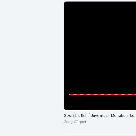
Sestřih utkání Juventus - Monako s ko
Zdroj:
ČT sport