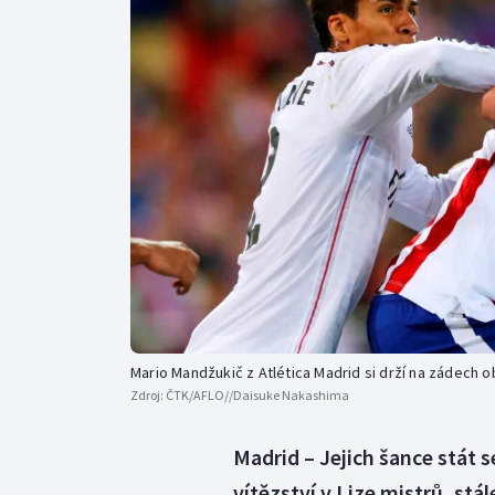
Curling
Dostihy
Florbal
Futsal
Golf
Gymnastika
Mario Mandžukič z Atlética Madrid si drží na zádech 
Zdroj:
ČTK/AFLO//Daisuke Nakashima
Madrid – Jejich šance stát
vítězství v Lize mistrů, stál