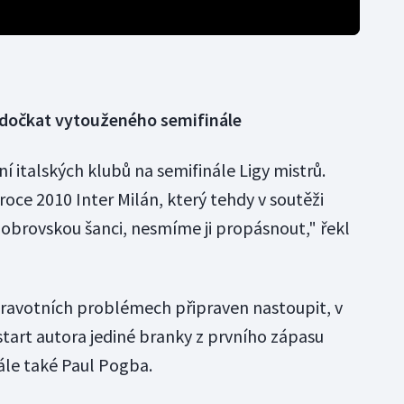
dočkat vytouženého semifinále
 italských klubů na semifinále Ligy mistrů.
roce 2010 Inter Milán, který tehdy v soutěži
obrovskou šanci, nesmíme ji propásnout," řekl
dravotních problémech připraven nastoupit, v
 start autora jediné branky z prvního zápasu
tále také Paul Pogba.