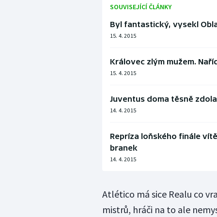
SOUVISEJÍCÍ ČLÁNKY
Byl fantastický, vysekl Obl
15. 4. 2015
Královec zlým mužem. Nařídi
15. 4. 2015
Juventus doma těsně zdolal
14. 4. 2015
Repríza loňského finále vít
branek
14. 4. 2015
Atlético má sice Realu co vr
mistrů, hráči na to ale nemys