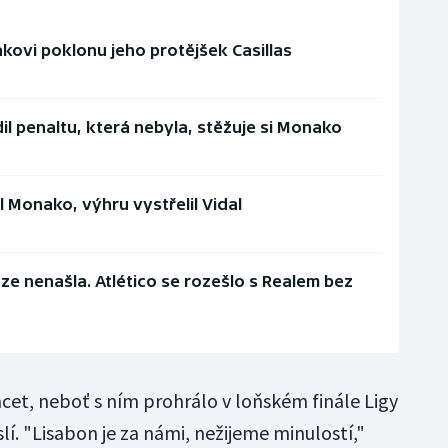
akovi poklonu jeho protějšek Casillas
l penaltu, která nebyla, stěžuje si Monako
 Monako, výhru vystřelil Vidal
ěze nenašla. Atlético se rozešlo s Realem bez
acet, neboť s ním prohrálo v loňském finále Ligy
lí. "Lisabon je za námi, nežijeme minulostí,"