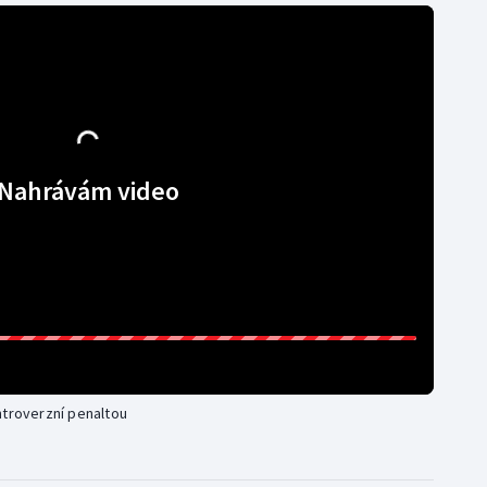
Nahrávám video
ntroverzní penaltou