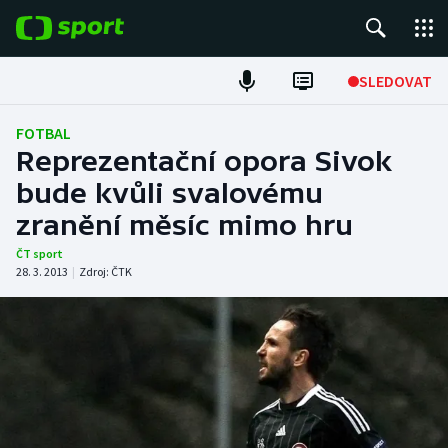
POPULÁRNÍ
SLEDOVAT
Fotbal
FOTBAL
Reprezentační opora Sivok
Hokej
bude kvůli svalovému
zranění měsíc mimo hru
Tenis
ČT sport
Atletika
28. 3. 2013
|
Zdroj:
ČTK
Cyklistika
DALŠÍ SPORTY
Americký fotbal
NEPŘEHLÉDNĚTE