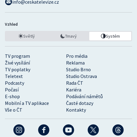
info@ceskatelevize.cz
Vzhled
Světlý
Tmavý
Systém
TV program
Pro média
Živé vysílání
Reklama
TV poplatky
Studio Brno
Teletext
Studio Ostrava
Podcasty
Rada ČT
Počasí
Kariéra
E-shop
Podávání námětů
Mobilní a TV aplikace
Časté dotazy
Vše o ČT
Kontakty