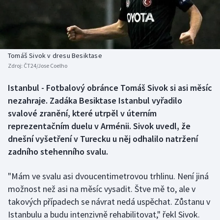
Baseball a softbal
Soutěže
Basketbal
Historické návraty
Biatlon
Aplikace ČT sport
Tomáš Sivok v dresu Besiktase
Zdroj:
ČT24/Jose Coelho
Boby a skeleton
AZ kvíz
Istanbul - Fotbalový obránce Tomáš Sivok si asi měsíc
nezahraje. Zadáka Besiktase Istanbul vyřadilo
Box
svalové zranění, které utrpěl v úterním
Curling
reprezentačním duelu v Arménii. Sivok uvedl, že
dnešní vyšetření v Turecku u něj odhalilo natržení
Dostihy
zadního stehenního svalu.
Florbal
"Mám ve svalu asi dvoucentimetrovou trhlinu. Není jiná
možnost než asi na měsíc vysadit. Štve mě to, ale v
Futsal
takových případech se návrat nedá uspěchat. Zůstanu v
Istanbulu a budu intenzivně rehabilitovat," řekl Sivok.
Golf