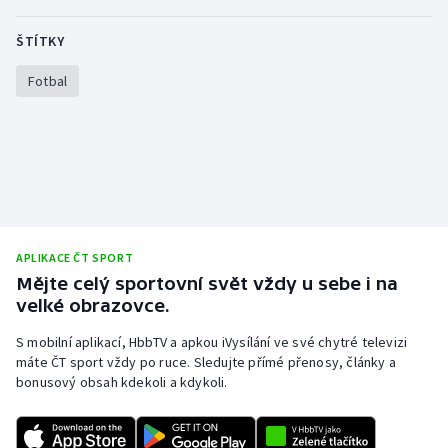
Stolní tenis
ŠTÍTKY
Triatlon
Fotbal
Veslování
Vodní slalom
Volejbal
Ostatní
APLIKACE ČT SPORT
Mějte celý sportovní svět vždy u sebe i na
velké obrazovce.
S mobilní aplikací, HbbTV a apkou iVysílání ve své chytré televizi
máte ČT sport vždy po ruce. Sledujte přímé přenosy, články a
bonusový obsah kdekoli a kdykoli.