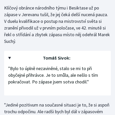
Klíčový obránce národního týmu i Besiktase už po
Gymnastika
zápase v Jerevanu tušil, že jej čeká delší nucená pauza.
V duelu kvalifikace o postup na mistrovství světa si
Házená
zranění přivodil už v prvním poločase, ve 42. minutě si
řekl o střídání a zbytek zápasu místo něj odehrál Marek
Jezdectví
Suchý.
Judo
Tomáš Sivok:
Krasobruslení
"Bylo to úplně nezaviněné, stalo se mi to při
Lezení
obyčejné přihrávce. Je to smůla, ale nešlo s tím
pokračovat. Po zápase jsem sotva chodil."
Lyže a snowboard
Moderní pětiboj
"Jediné pozitivum na současné situaci je to, že si aspoň
Motorsport
trochu odpočinu. Ale radši bych byl dál v zápasovém