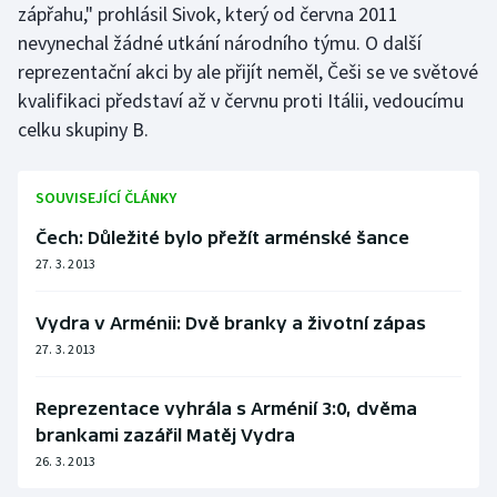
zápřahu," prohlásil Sivok, který od června 2011
Olympijské hry
nevynechal žádné utkání národního týmu. O další
reprezentační akci by ale přijít neměl, Češi se ve světové
Parasport
kvalifikaci představí až v červnu proti Itálii, vedoucímu
celku skupiny B.
Plavání
Plážový volejbal
SOUVISEJÍCÍ ČLÁNKY
Čech: Důležité bylo přežít arménské šance
Ragby
27. 3. 2013
Rychlobruslení
Vydra v Arménii: Dvě branky a životní zápas
27. 3. 2013
Rychlostní kanoistika
Short track
Reprezentace vyhrála s Arménií 3:0, dvěma
brankami zazářil Matěj Vydra
Sportovní střelba
26. 3. 2013