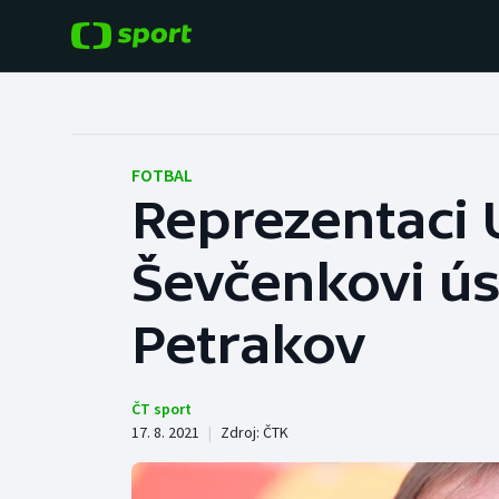
POPULÁRNÍ
DALŠÍ SPORTY
Fotbal
Americký fotbal
FOTBAL
Reprezentaci 
Hokej
Baseball a softbal
Ševčenkovi ú
Tenis
Basketbal
Atletika
Petrakov
Biatlon
Cyklistika
Boby a skeleton
ČT sport
17. 8. 2021
|
Zdroj:
ČTK
Box