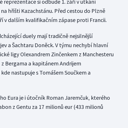
é reprezentace si odbude 1. září v utkání
a na hřišti Kazachstánu. Před cestou do Plzně
áří v dalším kvalifikačním zápase proti Francii.
házející duely mají tradičně nejsilnější
ev a Šachtaru Doněck. V týmu nechybí hlavní
glické ligy Olexandrem Zinčenkem z Manchesteru
m z Bergama a kapitánem Andrijem
 kde nastupuje s Tomášem Součkem a
ního Eura je i útočník Roman Jaremčuk, kterého
abon z Gentu za 17 milionů eur (433 milionů