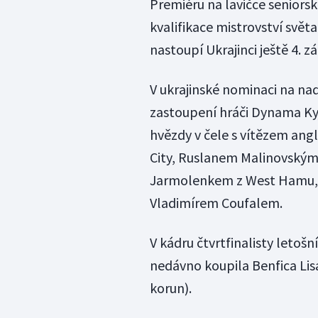
Premiéru na lavičce seniorsk
kvalifikace mistrovství svět
nastoupí Ukrajinci ještě 4. z
V ukrajinské nominaci na nadc
zastoupení hráči Dynama Kyj
hvězdy v čele s vítězem an
City, Ruslanem Malinovský
Jarmolenkem z West Hamu,
Vladimírem Coufalem.
V kádru čtvrtfinalisty letoš
nedávno koupila Benfica Lis
korun).