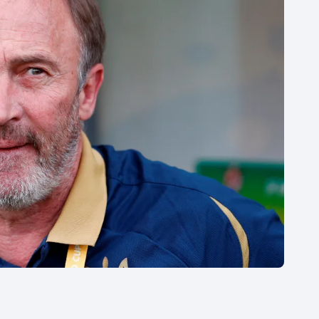
Moderní pětiboj
Triatlon
Motorsport
Veslování
Olympijské hry
Vodní slalom
Parasport
Volejbal
Plavání
Ostatní
Plážový volejbal