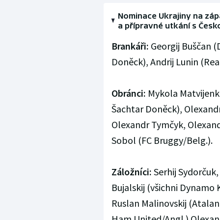
Nominace Ukrajiny na záp
a přípravné utkání s Česk
Brankáři:
Georgij Buščan (
Doněck), Andrij Lunin (Rea
Obránci:
Mykola Matvijenko,
Šachtar Doněck), Olexandr 
Olexandr Tymčyk, Olexandr
Sobol (FC Bruggy/Belg.).
Záložníci:
Serhij Sydorčuk,
Bujalskij (všichni Dynamo
Ruslan Malinovskij (Atala
Ham United/Angl.) Olexand