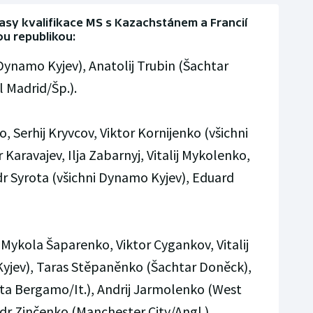
asy kvalifikace MS s Kazachstánem a Francií
ou republikou:
Dynamo Kyjev), Anatolij Trubin (Šachtar
l Madrid/Šp.).
 Serhij Kryvcov, Viktor Kornijenko (všichni
Karavajev, Ilja Zabarnyj, Vitalij Mykolenko,
 Syrota (všichni Dynamo Kyjev), Eduard
 Mykola Šaparenko, Viktor Cygankov, Vitalij
 Kyjev), Taras Stěpaněnko (Šachtar Doněck),
nta Bergamo/It.), Andrij Jarmolenko (West
r Zinčenko (Manchester City/Angl.),