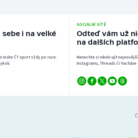
SOCIÁLNÍ SÍTĚ
 sebe i na velké
Odteď vám už nic
na dalších platf
izi máte ČT sport vždy po ruce.
Nenechte si nikde ujít nejnovější
ykoli.
Instagramu, Threads či YouTube 
Č