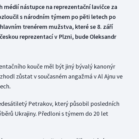
 médií nástupce na reprezentační lavičce za
ozloučil s národním týmem po pěti letech po
hlavním trenérem mužstva, které se 8. září
českou reprezentací v Plzni, bude Oleksandr
entačního kouče měl být jiný bývalý kanonýr
rozhodl zůstat v současném angažmá v Al Ajnu ve
ech.
edesátiletý Petrakov, který působil posledních
ýběrů Ukrajiny. Předloni s týmem do 20 let