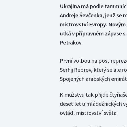
Ukrajina má podle tammních
Andreje Ševčenka, jenž se r
mistrovství Evropy. Novým 
utká v přípravném zápase s 
Petrakov.
První volbou na post reprez
Serhij Rebrov, který se ale 
Spojených arabských emirát
K mužstvu tak přijde čtyřiaš
deset let u mládežnických v
ovládl mistrovství světa.