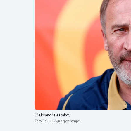
Curling
Dostihy
Florbal
Futsal
Golf
Gymnastika
Oleksandr Petrakov
Zdroj:
REUTERS/Kacper Pempel