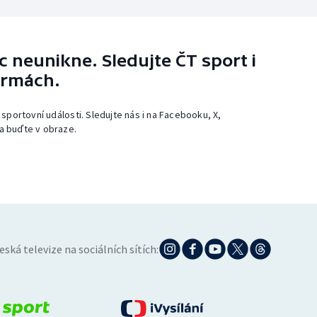
 neunikne. Sledujte ČT sport i
ormách.
 sportovní události. Sledujte nás i na Facebooku, X,
a buďte v obraze.
eská televize na sociálních sítích: