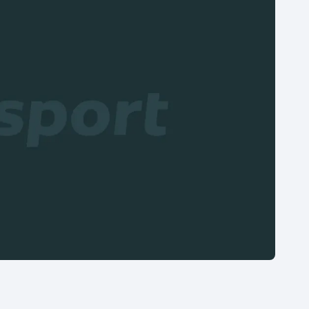
Moderní pětiboj
Triatlon
Motorsport
Veslování
Olympijské hry
Vodní slalom
Parasport
Volejbal
Plavání
Ostatní
Plážový volejbal