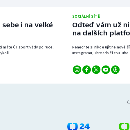
SOCIÁLNÍ SÍTĚ
 sebe i na velké
Odteď vám už nic
na dalších platf
izi máte ČT sport vždy po ruce.
Nenechte si nikde ujít nejnovější
ykoli.
Instagramu, Threads či YouTube 
Č