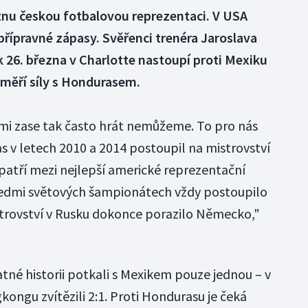
znu českou fotbalovou reprezentaci. V USA
 přípravné zápasy. Svěřenci trenéra Jaroslava
k 26. března v Charlotte nastoupí proti Mexiku
 změří síly s Hondurasem.
rými zase tak často hrát nemůžeme. To pro nás
 v letech 2010 a 2014 postoupil na mistrovství
atří mezi nejlepší americké reprezentační
sedmi světových šampionátech vždy postoupilo
strovství v Rusku dokonce porazilo Německo,"
atné historii potkali s Mexikem pouze jednou – v
kongu zvítězili 2:1. Proti Hondurasu je čeká