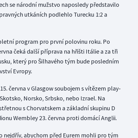
tech se národní mužstvo naposledy představilo
ípravných utkáních podlehlo Turecku 1:2 a
letní program pro první polovinu roku. Po
vna čeká další příprava na hřišti Itálie a za tři
usku, který pro Šilhavého tým bude posledním
ství Evropy.
15. června v Glasgow soubojem s vítězem play-
 Skotsko, Norsko, Srbsko, nebo Izrael. Na
 střetnou s Chorvatskem a základní skupinu D
ionu Wembley 23. června proti domácí Anglii.
co nejdřív, abychom před Eurem mohli pro tým