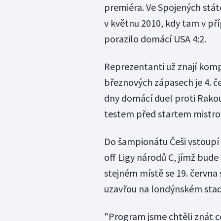
premiéra. Ve Spojených stá
v květnu 2010, kdy tam v př
porazilo domácí USA 4:2.
Reprezentanti už znají komp
březnových zápasech je 4. čer
dny domácí duel proti Rako
testem před startem mistrov
Do šampionátu Češi vstoupí 
off Ligy národů C, jímž bude
stejném místě se 19. června
uzavřou na londýnském stad
"Program jsme chtěli znát 