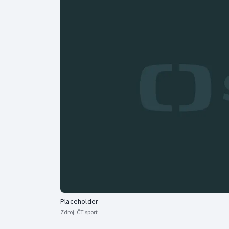
Curling
Dostihy
Florbal
Futsal
Golf
Gymnastika
Placeholder
Zdroj:
ČT sport