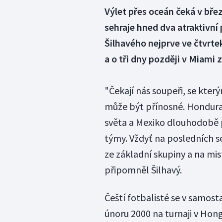
Výlet přes oceán čeká v bře
sehraje hned dva atraktivní
Šilhavého nejprve ve čtvrte
a o tři dny později v Miami
"Čekají nás soupeři, se kte
může být přínosné. Honduras
světa a Mexiko dlouhodobě p
týmy. Vždyť na posledních 
ze základní skupiny a na mi
připomněl Šilhavý.
Čeští fotbalisté se v samost
únoru 2000 na turnaji v Hong