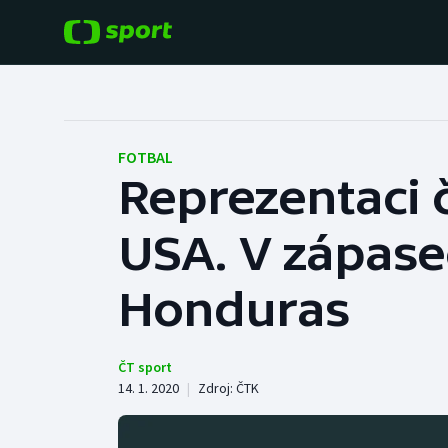
POPULÁRNÍ
DALŠÍ SPORTY
Fotbal
Americký fotbal
FOTBAL
Reprezentaci 
Hokej
Baseball a softbal
USA. V zápase
Tenis
Basketbal
Atletika
Honduras
Biatlon
Cyklistika
Boby a skeleton
ČT sport
14. 1. 2020
|
Zdroj:
ČTK
Box