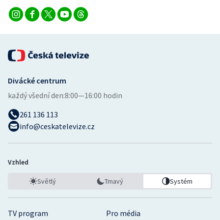
Divácké centrum
každý všední den:
8:00—16:00 hodin
261 136 113
info@ceskatelevize.cz
Vzhled
Světlý
Tmavý
Systém
TV program
Pro média