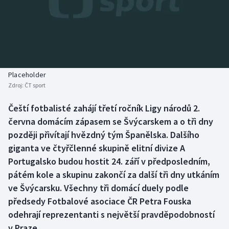
Baseball a softbal
Soutěže
Basketbal
Historické návraty
Biatlon
Aplikace ČT sport
Placeholder
Boby a skeleton
AZ kvíz
Zdroj:
ČT sport
Box
Čeští fotbalisté zahájí třetí ročník Ligy národů 2.
června domácím zápasem se Švýcarskem a o tři dny
Curling
později přivítají hvězdný tým Španělska. Dalšího
giganta ve čtyřčlenné skupině elitní divize A
Dostihy
Portugalsko budou hostit 24. září v předposledním,
pátém kole a skupinu zakončí za další tři dny utkáním
Florbal
ve Švýcarsku. Všechny tři domácí duely podle
předsedy Fotbalové asociace ČR Petra Fouska
Futsal
odehrají reprezentanti s největší pravděpodobností
v Praze.
Golf