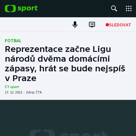
POPULÁRNÍ
SLEDOVAT
Fotbal
FOTBAL
Reprezentace začne Ligu
Hokej
národů dvěma domácími
zápasy, hrát se bude nejspíš
Tenis
v Praze
Atletika
ČT sport
17. 12. 2021
|
Zdroj:
ČTK
Cyklistika
DALŠÍ SPORTY
Americký fotbal
NEPŘEHLÉDNĚTE