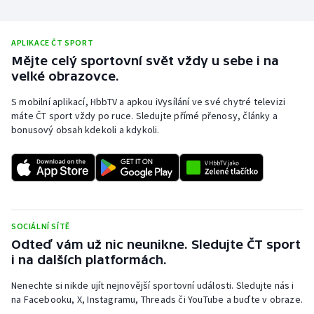
Stolní tenis
Triatlon
APLIKACE ČT SPORT
Mějte celý sportovní svět vždy u sebe i na
velké obrazovce.
Veslování
S mobilní aplikací, HbbTV a apkou iVysílání ve své chytré televizi
Vodní slalom
máte ČT sport vždy po ruce. Sledujte přímé přenosy, články a
bonusový obsah kdekoli a kdykoli.
Volejbal
Ostatní
SOCIÁLNÍ SÍTĚ
Odteď vám už nic neunikne. Sledujte ČT sport
i na dalších platformách.
Nenechte si nikde ujít nejnovější sportovní události. Sledujte nás i
na Facebooku, X, Instagramu, Threads či YouTube a buďte v obraze.