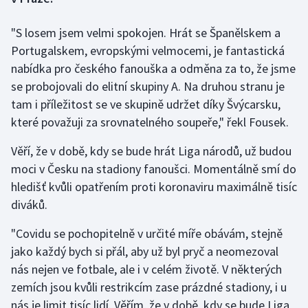
"S losem jsem velmi spokojen. Hrát se Španělskem a
Gymnastika
Portugalskem, evropskými velmocemi, je fantastická
Házená
nabídka pro českého fanouška a odměna za to, že jsme
se probojovali do elitní skupiny A. Na druhou stranu je
Jezdectví
tam i příležitost se ve skupině udržet díky Švýcarsku,
které považuji za srovnatelného soupeře," řekl Fousek.
Judo
Věří, že v době, kdy se bude hrát Liga národů, už budou
Krasobruslení
moci v Česku na stadiony fanoušci. Momentálně smí do
hledišť kvůli opatřením proti koronaviru maximálně tisíc
Lezení
diváků.
Lyže a snowboard
"Covidu se pochopitelně v určité míře obávám, stejně
jako každý bych si přál, aby už byl pryč a neomezoval
Moderní pětiboj
nás nejen ve fotbale, ale i v celém životě. V některých
zemích jsou kvůli restrikcím zase prázdné stadiony, i u
Motorsport
nás je limit tisíc lidí. Věřím, že v době, kdy se bude Liga