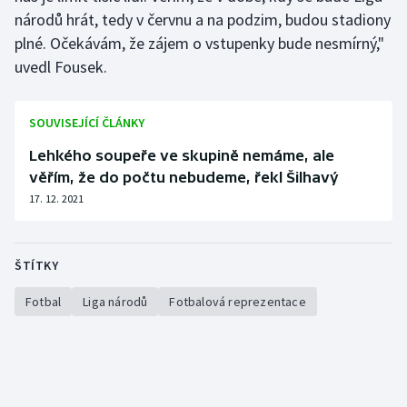
národů hrát, tedy v červnu a na podzim, budou stadiony
Olympijské hry
plné. Očekávám, že zájem o vstupenky bude nesmírný,"
uvedl Fousek.
Parasport
Plavání
SOUVISEJÍCÍ ČLÁNKY
Lehkého soupeře ve skupině nemáme, ale
Plážový volejbal
věřím, že do počtu nebudeme, řekl Šilhavý
17. 12. 2021
Ragby
Rychlobruslení
ŠTÍTKY
Rychlostní kanoistika
Fotbal
Liga národů
Fotbalová reprezentace
Short track
Sportovní střelba