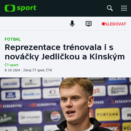
POPULÁRNÍ
SLEDOVAT
Fotbal
FOTBAL
Reprezentace trénovala i s
Hokej
nováčky Jedličkou a Kinským
Tenis
ČT sport
8. 10. 2024
|
Zdroj:
ČT sport
,
ČTK
Atletika
Cyklistika
DALŠÍ SPORTY
Americký fotbal
NEPŘEHLÉDNĚTE