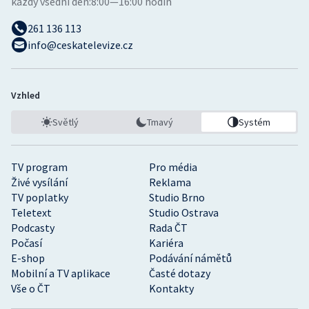
každý všední den:
8:00—16:00 hodin
261 136 113
info@ceskatelevize.cz
Vzhled
Světlý
Tmavý
Systém
TV program
Pro média
Živé vysílání
Reklama
TV poplatky
Studio Brno
Teletext
Studio Ostrava
Podcasty
Rada ČT
Počasí
Kariéra
E-shop
Podávání námětů
Mobilní a TV aplikace
Časté dotazy
Vše o ČT
Kontakty