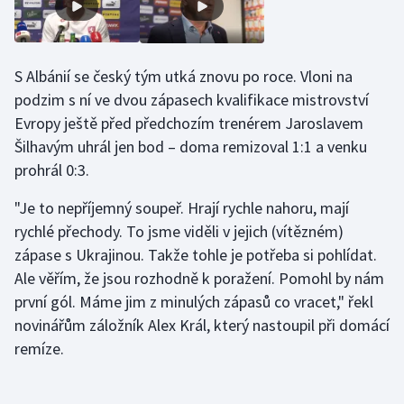
Olympijské hry
Parasport
S Albánií se český tým utká znovu po roce. Vloni na
podzim s ní ve dvou zápasech kvalifikace mistrovství
Plavání
Evropy ještě před předchozím trenérem Jaroslavem
Šilhavým uhrál jen bod – doma remizoval 1:1 a venku
Plážový volejbal
prohrál 0:3.
Ragby
"Je to nepříjemný soupeř. Hrají rychle nahoru, mají
rychlé přechody. To jsme viděli v jejich (vítězném)
Rychlobruslení
zápase s Ukrajinou. Takže tohle je potřeba si pohlídat.
Ale věřím, že jsou rozhodně k poražení. Pomohl by nám
Rychlostní kanoistika
první gól. Máme jim z minulých zápasů co vracet," řekl
novinářům záložník Alex Král, který nastoupil při domácí
Short track
remíze.
Sportovní střelba