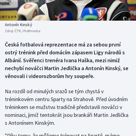
Baseball a softbal
Soutěže
Basketbal
Historické návraty
Antonín Kinský
Zdroj:
ČTK / Profimedia
Biatlon
Aplikace ČT sport
Česká fotbalová reprezentace má za sebou první
Boby a skeleton
AZ kvíz
ostrý trénink před domácím zápasem Ligy národů s
Albánií. Svěřenci trenéra Ivana Haška, mezi nimiž
Box
nechybí nováčci Martin Jedlička a Antonín Kinský, se
věnovali i videorozborům hry soupeře.
Curling
Na rozdíl od minulých srazů se tým chystá v
Dostihy
tréninkovém centru Sparty na Strahově. Před úvodním
Florbal
tréninkem se mužstvu tradičně představili nováčci v
nominaci, jimiž tentokrát jsou brankáři Martin Jedlička
Futsal
s Antonínem Kinským.
"Díky tomu, že můžeme trénovat na Spartě, máme
Golf