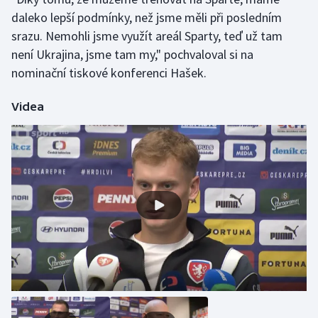
daleko lepší podmínky, než jsme měli při posledním
Gymnastika
srazu. Nemohli jsme využít areál Sparty, teď už tam
není Ukrajina, jsme tam my," pochvaloval si na
Házená
nominační tiskové konferenci Hašek.
Jezdectví
Videa
Judo
Krasobruslení
Lezení
Lyže a snowboard
Moderní pětiboj
Motorsport