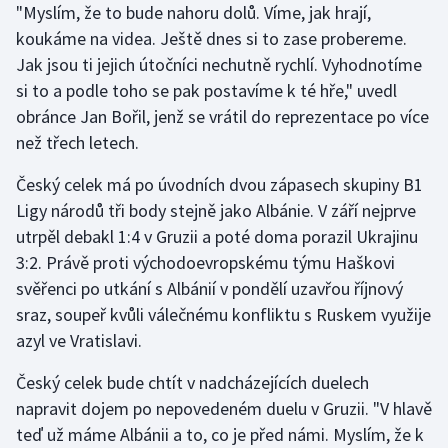
"Myslím, že to bude nahoru dolů. Víme, jak hrají,
Stolní tenis
koukáme na videa. Ještě dnes si to zase probereme.
Triatlon
Jak jsou ti jejich útočníci nechutně rychlí. Vyhodnotíme
si to a podle toho se pak postavíme k té hře," uvedl
Veslování
obránce Jan Bořil, jenž se vrátil do reprezentace po více
než třech letech.
Vodní slalom
Český celek má po úvodních dvou zápasech skupiny B1
Volejbal
Ligy národů tři body stejně jako Albánie. V září nejprve
utrpěl debakl 1:4 v Gruzii a poté doma porazil Ukrajinu
Ostatní
3:2. Právě proti východoevropskému týmu Haškovi
svěřenci po utkání s Albánií v pondělí uzavřou říjnový
sraz, soupeř kvůli válečnému konfliktu s Ruskem využije
azyl ve Vratislavi.
Český celek bude chtít v nadcházejících duelech
napravit dojem po nepovedeném duelu v Gruzii. "V hlavě
teď už máme Albánii a to, co je před námi. Myslím, že k