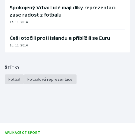
Spokojený Vrba: Lidé mají díky reprezentaci
Olympijské hry
zase radost z fotbalu
17. 11. 2014
Parasport
Plavání
Češi otočili proti Islandu a přiblížili se Euru
16. 11. 2014
Plážový volejbal
Ragby
ŠTÍTKY
Fotbal
Fotbalová reprezentace
Rychlobruslení
Rychlostní kanoistika
Short track
Sportovní střelba
APLIKACE ČT SPORT