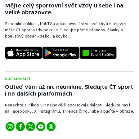
Stolní tenis
Mějte celý sportovní svět vždy u sebe i na
velké obrazovce.
Triatlon
S mobilní aplikací, HbbTV a apkou iVysílání ve své chytré televizi
máte ČT sport vždy po ruce. Sledujte přímé přenosy, články a
Veslování
bonusový obsah kdekoli a kdykoli.
Vodní slalom
Volejbal
Ostatní
SOCIÁLNÍ SÍTĚ
Odteď vám už nic neunikne. Sledujte ČT sport
i na dalších platformách.
Nenechte si nikde ujít nejnovější sportovní události. Sledujte nás i
na Facebooku, X, Instagramu, Threads či YouTube a buďte v obraze.