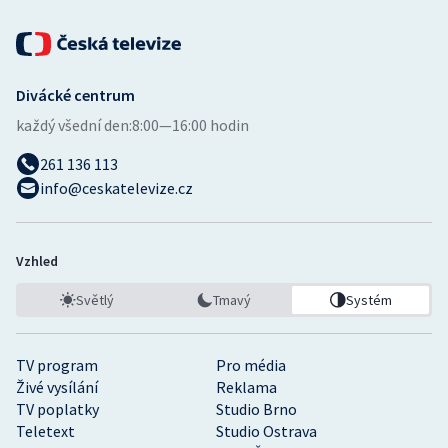
Divácké centrum
každý všední den:
8:00—16:00 hodin
261 136 113
info@ceskatelevize.cz
Vzhled
Světlý
Tmavý
Systém
TV program
Pro média
Živé vysílání
Reklama
TV poplatky
Studio Brno
Teletext
Studio Ostrava