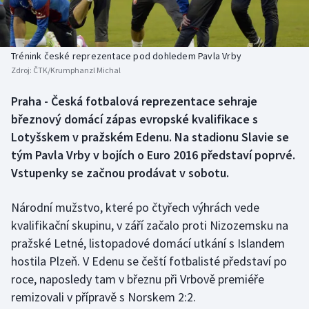
Baseball a softbal
Soutěže
Basketbal
Historické návraty
Trénink české reprezentace pod dohledem Pavla Vrby
Zdroj:
ČTK/Krumphanzl Michal
Biatlon
Aplikace ČT sport
Praha - Česká fotbalová reprezentace sehraje
Boby a skeleton
AZ kvíz
březnový domácí zápas evropské kvalifikace s
Lotyšskem v pražském Edenu. Na stadionu Slavie se
Box
tým Pavla Vrby v bojích o Euro 2016 představí poprvé.
Vstupenky se začnou prodávat v sobotu.
Curling
Národní mužstvo, které po čtyřech výhrách vede
Dostihy
kvalifikační skupinu, v září začalo proti Nizozemsku na
Florbal
pražské Letné, listopadové domácí utkání s Islandem
hostila Plzeň. V Edenu se čeští fotbalisté představí po
Futsal
roce, naposledy tam v březnu při Vrbově premiéře
remizovali v přípravě s Norskem 2:2.
Golf