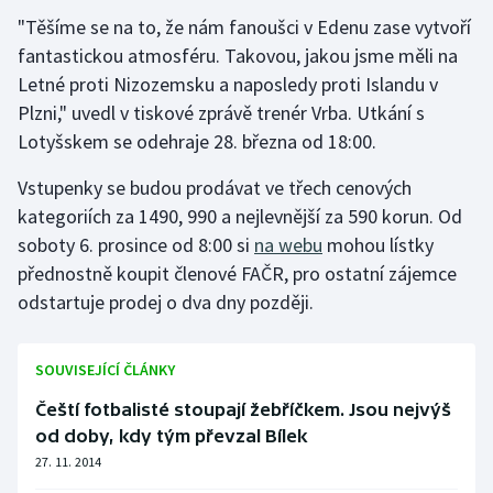
"Těšíme se na to, že nám fanoušci v Edenu zase vytvoří
Gymnastika
fantastickou atmosféru. Takovou, jakou jsme měli na
Letné proti Nizozemsku a naposledy proti Islandu v
Házená
Plzni," uvedl v tiskové zprávě trenér Vrba. Utkání s
Lotyšskem se odehraje 28. března od 18:00.
Jezdectví
Vstupenky se budou prodávat ve třech cenových
Judo
kategoriích za 1490, 990 a nejlevnější za 590 korun. Od
soboty 6. prosince od 8:00 si
na webu
mohou lístky
Krasobruslení
přednostně koupit členové FAČR, pro ostatní zájemce
odstartuje prodej o dva dny později.
Lezení
Lyže a snowboard
SOUVISEJÍCÍ ČLÁNKY
Čeští fotbalisté stoupají žebříčkem. Jsou nejvýš
Moderní pětiboj
od doby, kdy tým převzal Bílek
27. 11. 2014
Motorsport