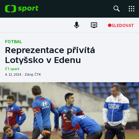
POPULÁRNÍ
SLEDOVAT
Fotbal
FOTBAL
Reprezentace přivítá
Hokej
Lotyšsko v Edenu
Tenis
ČT sport
4. 12. 2014
|
Zdroj:
ČTK
Atletika
Cyklistika
DALŠÍ SPORTY
Americký fotbal
NEPŘEHLÉDNĚTE