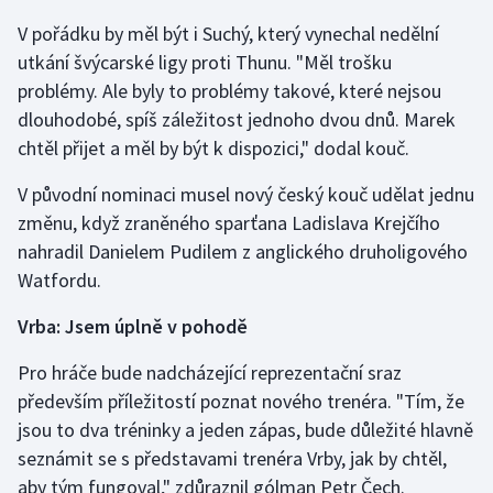
V pořádku by měl být i Suchý, který vynechal nedělní
Gymnastika
utkání švýcarské ligy proti Thunu. "Měl trošku
problémy. Ale byly to problémy takové, které nejsou
Házená
dlouhodobé, spíš záležitost jednoho dvou dnů. Marek
chtěl přijet a měl by být k dispozici," dodal kouč.
Jezdectví
V původní nominaci musel nový český kouč udělat jednu
Judo
změnu, když zraněného sparťana Ladislava Krejčího
nahradil Danielem Pudilem z anglického druholigového
Krasobruslení
Watfordu.
Lezení
Vrba: Jsem úplně v pohodě
Lyže a snowboard
Pro hráče bude nadcházející reprezentační sraz
především příležitostí poznat nového trenéra. "Tím, že
Moderní pětiboj
jsou to dva tréninky a jeden zápas, bude důležité hlavně
seznámit se s představami trenéra Vrby, jak by chtěl,
Motorsport
aby tým fungoval," zdůraznil gólman Petr Čech.