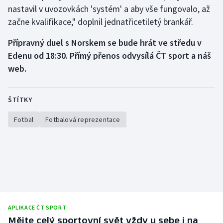
nastavil v uvozovkách 'systém' a aby vše fungovalo, až
začne kvalifikace," doplnil jednatřicetiletý brankář.
Přípravný duel s Norskem se bude hrát ve středu v
Edenu od 18:30. Přímý přenos odvysílá ČT sport a náš
web.
ŠTÍTKY
Fotbal
Fotbalová reprezentace
APLIKACE ČT SPORT
Mějte celý sportovní svět vždy u sebe i na