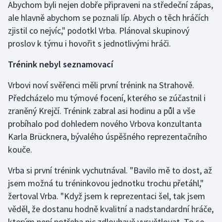
Abychom byli nejen dobře připraveni na středeční zápas,
ale hlavně abychom se poznali líp. Abych o těch hráčích
zjistil co nejvíc," podotkl Vrba. Plánoval skupinový
proslov k týmu i hovořit s jednotlivými hráči.
Trénink nebyl seznamovací
Vrbovi noví svěřenci měli první trénink na Strahově.
Předcházelo mu týmové focení, kterého se zúčastnil i
zraněný Krejčí. Trénink zabral asi hodinu a půl a vše
probíhalo pod dohledem nového Vrbova konzultanta
Karla Brücknera, bývalého úspěšného reprezentačního
kouče.
Vrba si první trénink vychutnával. "Bavilo mě to dost, až
jsem možná tu tréninkovou jednotku trochu přetáhl,"
žertoval Vrba. "Když jsem k reprezentaci šel, tak jsem
věděl, že dostanu hodně kvalitní a nadstandardní hráče,
kterým není potřeba nic zdlouhavě vysvětlovat. To se