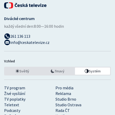
Divácké centrum
každý všední den:
8:00—16:00 hodin
261 136 113
info@ceskatelevize.cz
Vzhled
Světlý
Tmavý
Systém
TV program
Pro média
Živé vysílání
Reklama
TV poplatky
Studio Brno
Teletext
Studio Ostrava
Podcasty
Rada ČT