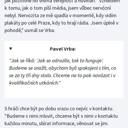
jak pozitivně ho vnímá veřejnost a novináři. "Vzhledem
Stolní tenis
k tomu, jak o tom píší média, jsem vůbec nervózní
nebyl. Nervozita ze mě spadla v momentě, kdy vidím
Triatlon
plakáty po celé Praze, kdy to hrají rádia. Jsem úplně v
pohodě," usmál se Vrba.
Veslování
Vodní slalom
Pavel Vrba:
Volejbal
"Jak se říká: 'Jak se odrazíte, tak to funguje'.
Budeme se snažit, abychom byli spokojeni s tím, co
Ostatní
se za ty tři dny stalo. Chceme na to pak navázat i v
kvalifikačních utkáních."
S hráči chce být po dobu srazu co nejvíc v kontaktu.
"Budeme s nimi mluvit, chceme být s nimi v kontaktu
každou minutu, sbírat informace, věnovat se jim.