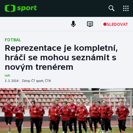
POPULÁRNÍ
SLEDOVAT
Fotbal
FOTBAL
Reprezentace je kompletní,
Hokej
hráči se mohou seznámit s
novým trenérem
Tenis
roh
Atletika
3. 3. 2014
|
Zdroj:
ČT sport
,
ČTK
Cyklistika
DALŠÍ SPORTY
Americký fotbal
NEPŘEHLÉDNĚTE