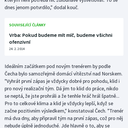
dnes jenom potvrdilo," dodal kouč.
SOUVISEJÍCÍ ČLÁNKY
Vrba: Pokud budeme mít míč, budeme všichni
ofenzivní
24. 2. 2014
Ideálním začátkem pod novým trenérem by podle
Čecha bylo samozřejmě domácí vítězství nad Norskem.
"Vyhrát první zápas je vždycky dobré pro pohodu, klid i
pro nový realizační tým. Dá jim to klid do práce, nikdo
se neptá, že jste prohráli a že tenhle hráč hrál špatně...
Pro to celkové klima a klid je vždycky lepší, když se
začne pozitivním výsledkem," konstatoval Čech. "Trenér
má dva dny, aby připravil tým na první zápas, což pro něj
nebude úplně jednoduché. Jde hlavně o to, aby se