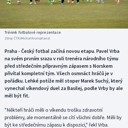
Baseball a softbal
Soutěže
Basketbal
Historické návraty
Biatlon
Aplikace ČT sport
Trénink fotbalové reprezentace
Zdroj:
ČTK/Michal Krumphanzl
Boby a skeleton
AZ kvíz
Praha - Český fotbal začíná novou etapu. Pavel Vrba
na svém prvním srazu v roli trenéra národního týmu
Box
před středečním přípravným zápasem s Norskem
Curling
přivítal kompletní tým. Všech osmnáct hráčů je v
pořádku. Lehké potíže měl stoper Marek Suchý, který
Dostihy
vynechal víkendový duel za Basilej, podle Vrby by ale
měl být fit.
Florbal
"Někteří hráči měli o víkendu trošku zdravotní
Futsal
problémy, ale momentálně se cítí všichni dobře. Měli by
být ke středečnímu zápasu k dispozici," řekl Vrba.
Golf