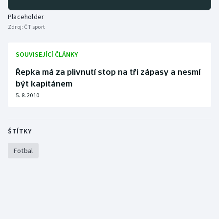
Stolní tenis
Placeholder
Zdroj:
ČT sport
Triatlon
Veslování
SOUVISEJÍCÍ ČLÁNKY
Řepka má za plivnutí stop na tři zápasy a nesmí
Vodní slalom
být kapitánem
5. 8. 2010
Volejbal
Ostatní
ŠTÍTKY
Fotbal