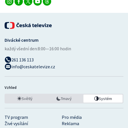
Divácké centrum
každý všední den:
8:00—16:00 hodin
261 136 113
info@ceskatelevize.cz
Vzhled
Světlý
Tmavý
Systém
TV program
Pro média
Živé vysílání
Reklama