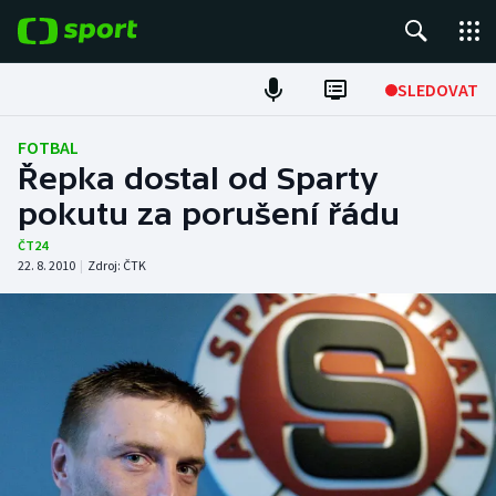
POPULÁRNÍ
SLEDOVAT
Fotbal
FOTBAL
Řepka dostal od Sparty
Hokej
pokutu za porušení řádu
Tenis
ČT24
22. 8. 2010
|
Zdroj:
ČTK
Atletika
Cyklistika
DALŠÍ SPORTY
Americký fotbal
NEPŘEHLÉDNĚTE