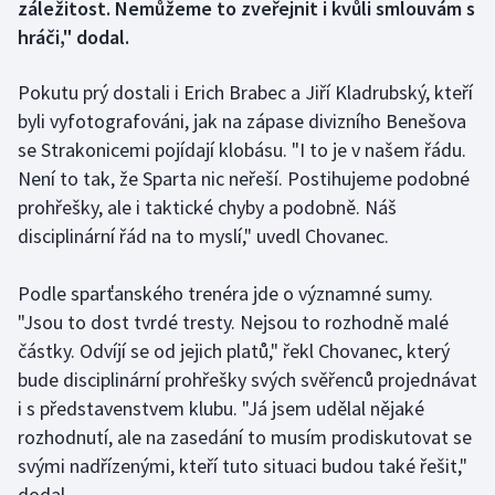
záležitost. Nemůžeme to zveřejnit i kvůli smlouvám s
hráči," dodal.
Gymnastika
Pokutu prý dostali i Erich Brabec a Jiří Kladrubský, kteří
Házená
byli vyfotografováni, jak na zápase divizního Benešova
se Strakonicemi pojídají klobásu. "I to je v našem řádu.
Jezdectví
Není to tak, že Sparta nic neřeší. Postihujeme podobné
prohřešky, ale i taktické chyby a podobně. Náš
Judo
disciplinární řád na to myslí," uvedl Chovanec.
Krasobruslení
Podle sparťanského trenéra jde o významné sumy.
Lezení
"Jsou to dost tvrdé tresty. Nejsou to rozhodně malé
částky. Odvíjí se od jejich platů," řekl Chovanec, který
Lyže a snowboard
bude disciplinární prohřešky svých svěřenců projednávat
i s představenstvem klubu. "Já jsem udělal nějaké
Moderní pětiboj
rozhodnutí, ale na zasedání to musím prodiskutovat se
svými nadřízenými, kteří tuto situaci budou také řešit,"
Motorsport
dodal.