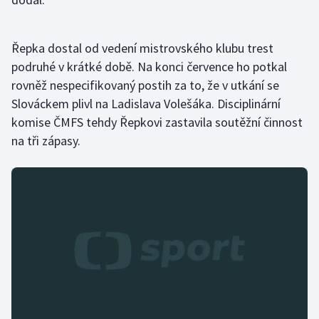
Olympijské hry
Řepka dostal od vedení mistrovského klubu trest
Parasport
podruhé v krátké době. Na konci července ho potkal
rovněž nespecifikovaný postih za to, že v utkání se
Plavání
Slováckem plivl na Ladislava Volešáka. Disciplinární
komise ČMFS tehdy Řepkovi zastavila soutěžní činnost
Plážový volejbal
na tři zápasy.
Ragby
Rychlobruslení
Rychlostní kanoistika
Short track
Sportovní střelba