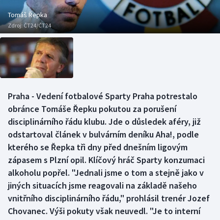
Baseball a softbal
Soutěže
Tomáš Řepka
Zdroj:
ČT24/ČT24
Basketbal
Historické návraty
Biatlon
Aplikace ČT sport
Boby a skeleton
AZ kvíz
Praha - Vedení fotbalové Sparty Praha potrestalo
Box
obránce Tomáše Řepku pokutou za porušení
disciplinárního řádu klubu. Jde o důsledek aféry, již
Curling
odstartoval článek v bulvárním deníku Aha!, podle
kterého se Řepka tři dny před dnešním ligovým
Dostihy
zápasem s Plzní opil. Klíčový hráč Sparty konzumaci
Florbal
alkoholu popřel. "Jednali jsme o tom a stejně jako v
jiných situacích jsme reagovali na základě našeho
Futsal
vnitřního disciplinárního řádu," prohlásil trenér Jozef
Chovanec. Výši pokuty však neuvedl. "Je to interní
Golf