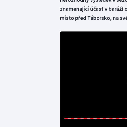
znamenající účast v baráži o
místo před Táborsko, na sv