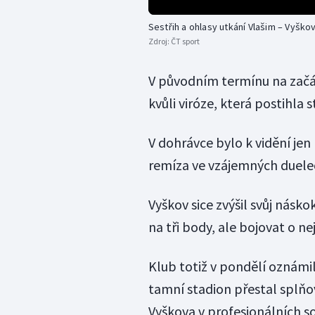
Sestřih a ohlasy utkání Vlašim – Vyško
Zdroj:
ČT sport
V původním termínu na začát
kvůli viróze, která postihla 
V dohrávce bylo k vidění jen
remíza ve vzájemných duele
Vyškov sice zvýšil svůj násk
na tři body, ale bojovat o n
Klub totiž v pondělí oznámil
tamní stadion přestal splň
Vyškova v profesionálních sou