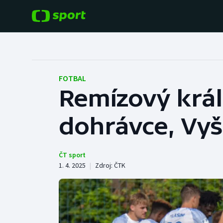
POPULÁRNÍ
DALŠÍ SPORTY
Fotbal
Americký fotbal
FOTBAL
Remízový král 
Hokej
Baseball a softbal
dohrávce, Vyšk
Tenis
Basketbal
Atletika
Biatlon
ČT sport
1. 4. 2025
|
Zdroj:
ČTK
Cyklistika
Boby a skeleton
Box