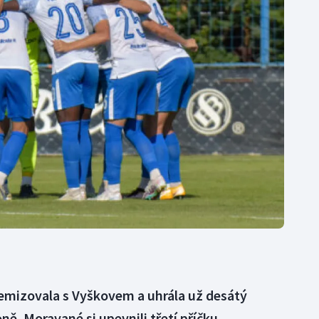
Moderní pětiboj
Triatlon
Motorsport
Veslování
Olympijské hry
Vodní slalom
Parasport
Volejbal
Plavání
Ostatní
Plážový volejbal
remizovala s Vyškovem a uhrála už desátý
ě. Moravané si upevnili třetí příčku