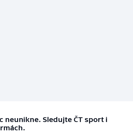
 neunikne. Sledujte ČT sport i
ormách.