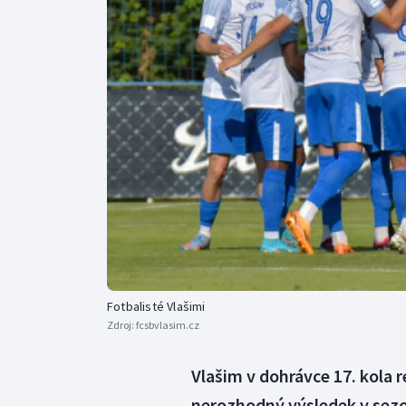
Curling
Dostihy
Florbal
Futsal
Golf
Gymnastika
Fotbalisté Vlašimi
Zdroj:
fcsbvlasim.cz
Vlašim v dohrávce 17. kola 
nerozhodný výsledek v sezon