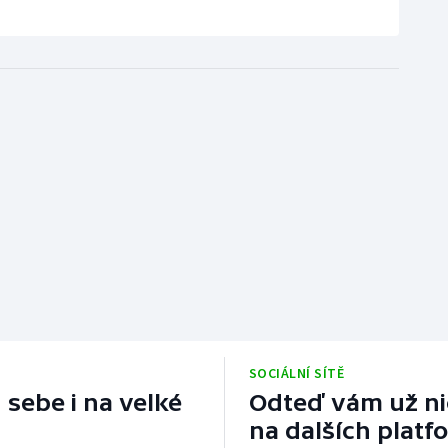
SOCIÁLNÍ SÍTĚ
 sebe i na velké
Odteď vám už nic
na dalších platf