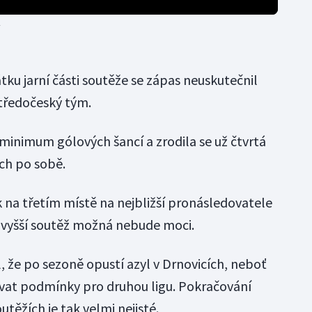
v
ku jarní části soutěže se zápas neuskutečnil
středočeský tým.
 minimum gólových šancí a zrodila se už čtvrtá
ch po sobě.
ok na třetím místě na nejbližší pronásledovatele
ejvyšší soutěž možná nebude moci.
, že po sezoně opustí azyl v Drnovicích, neboť
ovat podmínky pro druhou ligu. Pokračování
těžích je tak velmi nejisté.