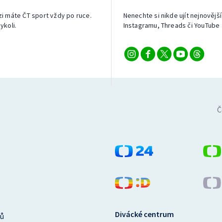
izi máte ČT sport vždy po ruce.
Nenechte si nikde ujít nejnovější
ykoli.
Instagramu, Threads či YouTube 
Č
Divácké centrum
ů