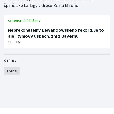
Stolní tenis
španělské La Ligy v dresu Realu Madrid.
Triatlon
SOUVISEJÍCÍ ČLÁNKY
Veslování
Nepřekonatelný Lewandowského rekord. Je to
ale i týmový úspěch, zní z Bayernu
Vodní slalom
23. 5. 2021
Volejbal
ŠTÍTKY
Ostatní
Fotbal