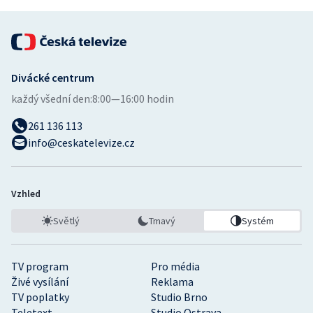
Divácké centrum
každý všední den:
8:00—16:00 hodin
261 136 113
info@ceskatelevize.cz
Vzhled
Světlý
Tmavý
Systém
TV program
Pro média
Živé vysílání
Reklama
TV poplatky
Studio Brno
Teletext
Studio Ostrava