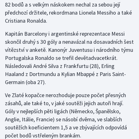
82 bodů a s velkým náskokem nechal za sebou její
předchozí držitele, rekordmana Lionela Messiho a také
Gymnastika
Cristiana Ronalda.
Házená
Kapitán Barcelony i argentinské reprezentace Messi
skončil druhý s 30 góly a nenavázal na dosavadních šest
Jezdectví
vítězství v anketě. Kanonýr Juventusu i národního týmu
Portugalska Ronaldo se trefil devětadvacetkrát.
Judo
Následovali André Silva z Frankfurtu (28), Erling
Haaland z Dortmundu a Kylian Mbappé z Paris Saint-
Krasobruslení
Germain (oba 27).
Lezení
Ve Zlaté kopačce nerozhoduje pouze počet přesných
zásahů, ale také to, v jaké soutěži jejich autoři hrají.
Lyže a snowboard
Góly v nejlepších pěti ligách (Německo, Španělsko,
Moderní pětiboj
Anglie, Itálie, Francie) se násobí dvěma, ve slabších
soutěžích koeficientem 1,5 a ve zbývajících odpovídá
Motorsport
počet bodů vstřeleným brankám.