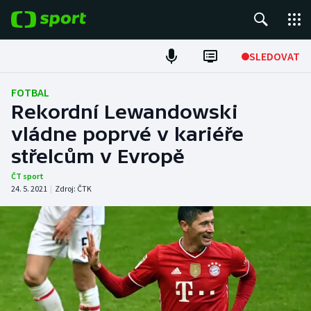
POPULÁRNÍ
SLEDOVAT
Fotbal
FOTBAL
Rekordní Lewandowski
Hokej
vládne poprvé v kariéře
střelcům v Evropě
Tenis
ČT sport
Atletika
24. 5. 2021
|
Zdroj:
ČTK
Cyklistika
DALŠÍ SPORTY
Americký fotbal
NEPŘEHLÉDNĚTE