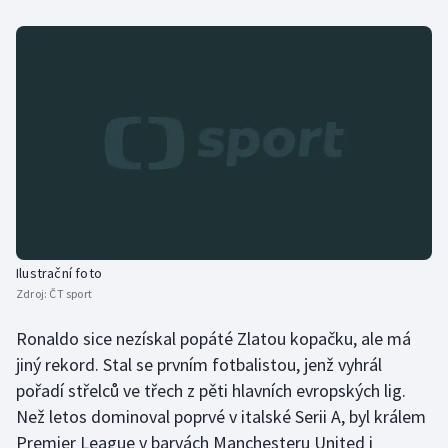
Olympijské hry
Parasport
Plavání
Plážový volejbal
Ragby
Rychlobruslení
Ilustrační foto
Zdroj:
ČT sport
Rychlostní kanoistika
Ronaldo sice nezískal popáté Zlatou kopačku, ale má
jiný rekord. Stal se prvním fotbalistou, jenž vyhrál
Short track
pořadí střelců ve třech z pěti hlavních evropských lig.
Sportovní střelba
Než letos dominoval poprvé v italské Serii A, byl králem
Premier League v barvách Manchesteru United i