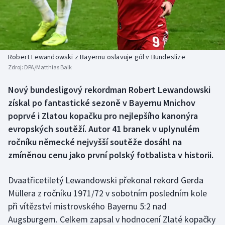
Baseball a softbal
Soutěže
Basketbal
Historické návraty
Biatlon
Aplikace ČT sport
Robert Lewandowski z Bayernu oslavuje gól v Bundeslize
Zdroj:
DPA/Matthias Balk
Boby a skeleton
AZ kvíz
Nový bundesligový rekordman Robert Lewandowski
získal po fantastické sezoně v Bayernu Mnichov
Box
poprvé i Zlatou kopačku pro nejlepšího kanonýra
Curling
evropských soutěží. Autor 41 branek v uplynulém
ročníku německé nejvyšší soutěže dosáhl na
Dostihy
zmíněnou cenu jako první polský fotbalista v historii.
Florbal
Dvaatřicetiletý Lewandowski překonal rekord Gerda
Müllera z ročníku 1971/72 v sobotním posledním kole
Futsal
při vítězství mistrovského Bayernu 5:2 nad
Augsburgem. Celkem zapsal v hodnocení Zlaté kopačky
Golf