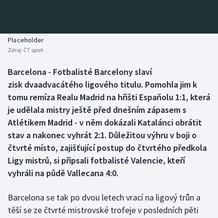
Baseball a softbal
Soutěže
Basketbal
Historické návraty
Placeholder
Zdroj:
ČT sport
Biatlon
Aplikace ČT sport
Barcelona - Fotbalisté Barcelony slaví
Boby a skeleton
AZ kvíz
zisk dvaadvacátého ligového titulu. Pomohla jim k
tomu remíza Realu Madrid na hřišti Espaňolu 1:1, která
Box
je udělala mistry ještě před dnešním zápasem s
Atlétikem Madrid - v něm dokázali Katalánci obrátit
Curling
stav a nakonec vyhrát 2:1. Důležitou výhru v boji o
čtvrté místo, zajišťující postup do čtvrtého předkola
Dostihy
Ligy mistrů, si připsali fotbalisté Valencie, kteří
Florbal
vyhráli na půdě Vallecana 4:0.
Futsal
Barcelona se tak po dvou letech vrací na ligový trůn a
těší se ze čtvrté mistrovské trofeje v posledních pěti
Golf