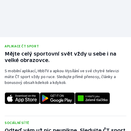
APLIKACE ČT SPORT
Mějte celý sportovní svět vždy u sebe i na
velké obrazovce.
S mobilní aplikací, HbbTV a apkou iVysílání ve své chytré televizi
máte ČT sport vždy po ruce. Sledujte přímé přenosy, články a
bonusový obsah kdekoli a kdykoli.
SOCIÁLNÍ SÍTĚ
Odteď vám už nic neunikne. Sledujte ČT sport