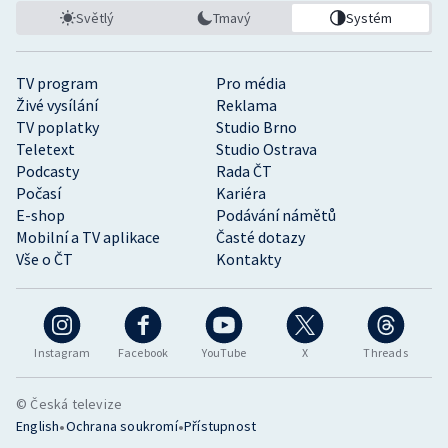
Světlý
Tmavý
Systém
TV program
Pro média
Živé vysílání
Reklama
TV poplatky
Studio Brno
Teletext
Studio Ostrava
Podcasty
Rada ČT
Počasí
Kariéra
E-shop
Podávání námětů
Mobilní a TV aplikace
Časté dotazy
Vše o ČT
Kontakty
Instagram
Facebook
YouTube
X
Threads
© Česká televize
•
•
English
Ochrana soukromí
Přístupnost