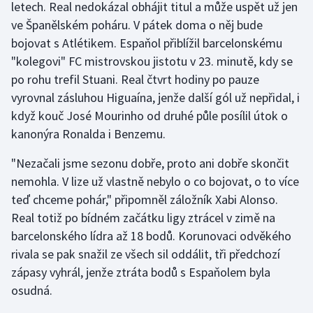
letech. Real nedokázal obhájit titul a může uspět už jen
ve Španělském poháru. V pátek doma o něj bude
Gymnastika
bojovat s Atlétikem. Espaňol přiblížil barcelonskému
"kolegovi" FC mistrovskou jistotu v 23. minutě, kdy se
Házená
po rohu trefil Stuani. Real čtvrt hodiny po pauze
vyrovnal zásluhou Higuaína, jenže další gól už nepřidal, i
Jezdectví
když kouč José Mourinho od druhé půle posílil útok o
kanonýra Ronalda i Benzemu.
Judo
"Nezačali jsme sezonu dobře, proto ani dobře skončit
Krasobruslení
nemohla. V lize už vlastně nebylo o co bojovat, o to více
teď chceme pohár," připomněl záložník Xabi Alonso.
Lezení
Real totiž po bídném začátku ligy ztrácel v zimě na
Lyže a snowboard
barcelonského lídra až 18 bodů. Korunovaci odvěkého
rivala se pak snažil ze všech sil oddálit, tři předchozí
Moderní pětiboj
zápasy vyhrál, jenže ztráta bodů s Espaňolem byla
osudná.
Motorsport