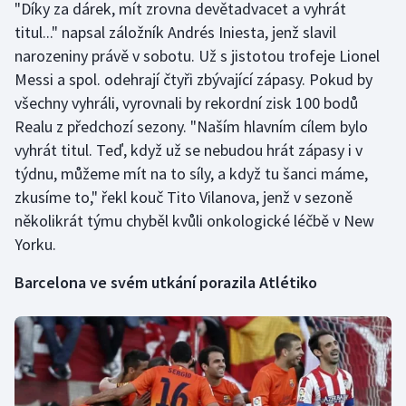
"Díky za dárek, mít zrovna devětadvacet a vyhrát
Olympijské hry
titul..." napsal záložník Andrés Iniesta, jenž slavil
narozeniny právě v sobotu. Už s jistotou trofeje Lionel
Parasport
Messi a spol. odehrají čtyři zbývající zápasy. Pokud by
všechny vyhráli, vyrovnali by rekordní zisk 100 bodů
Plavání
Realu z předchozí sezony. "Naším hlavním cílem bylo
vyhrát titul. Teď, když už se nebudou hrát zápasy i v
Plážový volejbal
týdnu, můžeme mít na to síly, a když tu šanci máme,
zkusíme to," řekl kouč Tito Vilanova, jenž v sezoně
Ragby
několikrát týmu chyběl kvůli onkologické léčbě v New
Yorku.
Rychlobruslení
Barcelona ve svém utkání porazila Atlétiko
Rychlostní kanoistika
Short track
Sportovní střelba