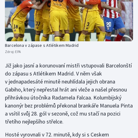
Stolní tenis
Triatlon
Veslování
Barcelona v zápase s Atlétikem Madrid
Vodní slalom
Zdroj:
EPA
Volejbal
Již jako jasní a korunovaní mistři vstupovali Barcelonští
do zápasu s Atlétikem Madrid. V něm však
Ostatní
v jednapadesáté minutě neuhlídala jejich obrana
Gabiho, který nepřestal hrát ani vleže a našel přesnou
přihrávkou útočníka Radamela Falcaa. Kolumbijský
kanonýr bez problémů překonal brankáře Manuela Pinta
a vsítil svůj 28. gól v sezoně, což mu stačí na pozici
třetího nejlepšího střelce.
Hosté vyrovnali v 72. minutě, kdy si s Ceskem