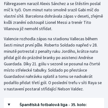
Fábregasem narazil Alexis Sánchez a se štěstím poslal
míč k tyči. Osm minut nato smolně srazil Gabi míč do
vlastní sítě. Barcelona dohrávala zápas v deseti, zřejmě
kvůli zranění odstoupil Lionel Messi a trenér Tito
Vilanova již nemohl střídat.
Valencie rozhodla zápas na stadionu Vallecas během
šesti minut první půle. Roberto Soldado napřed v 28.
minutě potrestal z penalty ruku Jordiho, krátce nato
přidal gól do prázdné branky po asistenci Andrése
Guardada. Díky 21. gólu v sezoně se posunul na čtvrté
místo střelecké tabulky. Soldado po přestávce
Guardadovi nahrávku oplatil a tomu se nadvakrát
podařilo přidat třetí gól. O poslední trefu v síti Raya se
v nastavení postaral střídající Nelson Valdez.
Španělská fotbalová liga - 35. kolo: