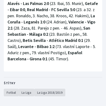
Alavés - Las Palmas 2:0
(23. Ibai, 55. Munir),
Getafe
- Eibar 0:0
,
Real Madrid - FC Sevilla 5:0
(23. a 32. z
pen. Ronaldo, 3. Nacho, 38. Kroos, 42. Hakimi),
La
Coruňa - Leganés 1:0
(24. Adrian),
Valencie - Vigo
2:1
(28. Zaza, 81. Parejo z pen. - 46. Aspas),
San
Sebastian - Málaga 0:2
(23. Bastón z pen., 58.
Castro),
Betis Sevilla - Atlético Madrid 0:1
(29.
Saúl),
Levante - Bilbao 1:2
(73. vlastní Laporte - 5.
Aduriz z pen., 79. vlastní Postigo),
Espaňol
Barcelona - Girona 0:1
(45. Timor).
ŠTÍTKY
Fotbal
La Liga
La Liga 2018/2019