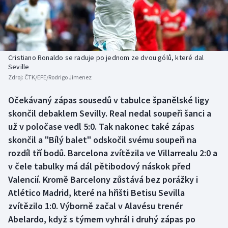
Baseball a softbal
Soutěže
Basketbal
Historické návraty
Biatlon
Aplikace ČT sport
Cristiano Ronaldo se raduje po jednom ze dvou gólů, které dal
Seville
Zdroj:
ČTK/EFE/Rodrigo Jimenez
Boby a skeleton
AZ kvíz
Očekávaný zápas sousedů v tabulce španělské ligy
Box
skončil debaklem Sevilly. Real nedal soupeři šanci a
už v poločase vedl 5:0. Tak nakonec také zápas
Curling
skončil a "Bílý balet" odskočil svému soupeři na
rozdíl tří bodů. Barcelona zvítězila ve Villarrealu 2:0 a
Dostihy
v čele tabulky má dál pětibodový náskok před
Florbal
Valencií. Kromě Barcelony zůstává bez porážky i
Atlético Madrid, které na hřišti Betisu Sevilla
Futsal
zvítězilo 1:0. Výborně začal v Alavésu trenér
Abelardo, když s týmem vyhrál i druhý zápas po
Golf