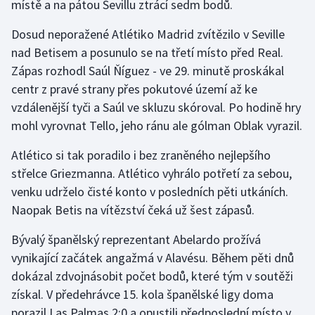
místě a na pátou Sevillu ztrácí sedm bodů.
Stolní tenis
Dosud neporažené Atlétiko Madrid zvítězilo v Seville
Triatlon
nad Betisem a posunulo se na třetí místo před Real.
Zápas rozhodl Saúl Ňíguez - ve 29. minutě proskákal
Veslování
centr z pravé strany přes pokutové území až ke
vzdálenější tyči a Saúl ve skluzu skóroval. Po hodině hry
Vodní slalom
mohl vyrovnat Tello, jeho ránu ale gólman Oblak vyrazil.
Volejbal
Atlético si tak poradilo i bez zraněného nejlepšího
střelce Griezmanna. Atlético vyhrálo potřetí za sebou,
Ostatní
venku udrželo čisté konto v posledních pěti utkáních.
Naopak Betis na vítězství čeká už šest zápasů.
Bývalý španělský reprezentant Abelardo prožívá
vynikající začátek angažmá v Alavésu. Během pěti dnů
dokázal zdvojnásobit počet bodů, které tým v soutěži
získal. V předehrávce 15. kola španělské ligy doma
porazil Las Palmas 2:0 a opustili předposlední místo v