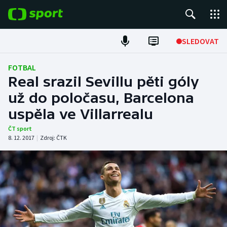
POPULÁRNÍ
SLEDOVAT
Fotbal
FOTBAL
Real srazil Sevillu pěti góly
Hokej
už do poločasu, Barcelona
uspěla ve Villarrealu
Tenis
ČT sport
Atletika
8. 12. 2017
|
Zdroj:
ČTK
Cyklistika
DALŠÍ SPORTY
Americký fotbal
NEPŘEHLÉDNĚTE