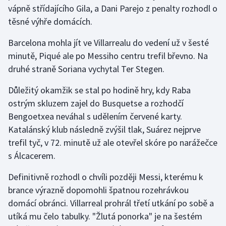
vápně střídajícího Gila, a Dani Parejo z penalty rozhodl o
Olympijské hry
těsné výhře domácích.
Parasport
Barcelona mohla jít ve Villarrealu do vedení už v šesté
minutě, Piqué ale po Messiho centru trefil břevno. Na
Plavání
druhé straně Soriana vychytal Ter Stegen.
Plážový volejbal
Důležitý okamžik se stal po hodině hry, kdy Raba
ostrým skluzem zajel do Busquetse a rozhodčí
Ragby
Bengoetxea neváhal s udělením červené karty.
Katalánský klub následně zvýšil tlak, Suárez nejprve
Rychlobruslení
trefil tyč, v 72. minutě už ale otevřel skóre po narážečce
s Álcacerem.
Rychlostní kanoistika
Definitivně rozhodl o chvíli později Messi, kterému k
Short track
brance výrazně dopomohli špatnou rozehrávkou
domácí obránci. Villarreal prohrál třetí utkání po sobě a
Sportovní střelba
utíká mu čelo tabulky. "Žlutá ponorka" je na šestém