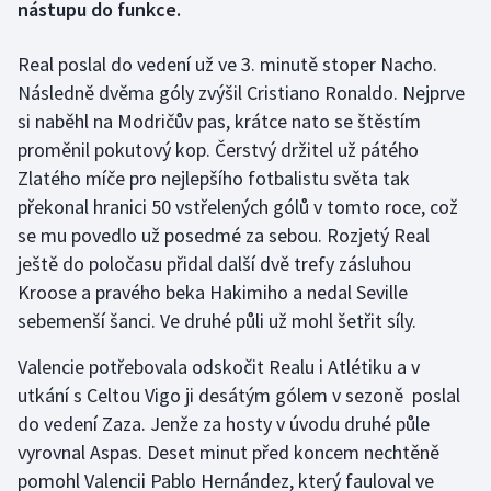
nástupu do funkce.
Gymnastika
Real poslal do vedení už ve 3. minutě stoper Nacho.
Následně dvěma góly zvýšil Cristiano Ronaldo. Nejprve
Házená
si naběhl na Modričův pas, krátce nato se štěstím
proměnil pokutový kop. Čerstvý držitel už pátého
Jezdectví
Zlatého míče pro nejlepšího fotbalistu světa tak
překonal hranici 50 vstřelených gólů v tomto roce, což
Judo
se mu povedlo už posedmé za sebou. Rozjetý Real
Krasobruslení
ještě do poločasu přidal další dvě trefy zásluhou
Kroose a pravého beka Hakimiho a nedal Seville
Lezení
sebemenší šanci. Ve druhé půli už mohl šetřit síly.
Valencie potřebovala odskočit Realu i Atlétiku a v
Lyže a snowboard
utkání s Celtou Vigo ji desátým gólem v sezoně poslal
Moderní pětiboj
do vedení Zaza. Jenže za hosty v úvodu druhé půle
vyrovnal Aspas. Deset minut před koncem nechtěně
Motorsport
pomohl Valencii Pablo Hernández, který fauloval ve