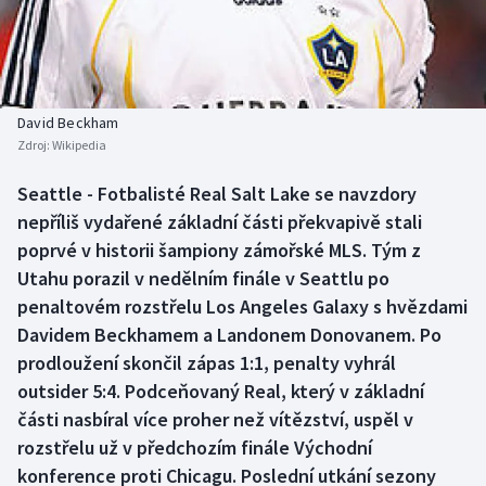
Baseball a softbal
Soutěže
Basketbal
Historické návraty
Biatlon
Aplikace ČT sport
David Beckham
Zdroj:
Wikipedia
Boby a skeleton
AZ kvíz
Seattle - Fotbalisté Real Salt Lake se navzdory
nepříliš vydařené základní části překvapivě stali
Box
poprvé v historii šampiony zámořské MLS. Tým z
Curling
Utahu porazil v nedělním finále v Seattlu po
penaltovém rozstřelu Los Angeles Galaxy s hvězdami
Dostihy
Davidem Beckhamem a Landonem Donovanem. Po
prodloužení skončil zápas 1:1, penalty vyhrál
Florbal
outsider 5:4. Podceňovaný Real, který v základní
části nasbíral více proher než vítězství, uspěl v
Futsal
rozstřelu už v předchozím finále Východní
konference proti Chicagu. Poslední utkání sezony
Golf