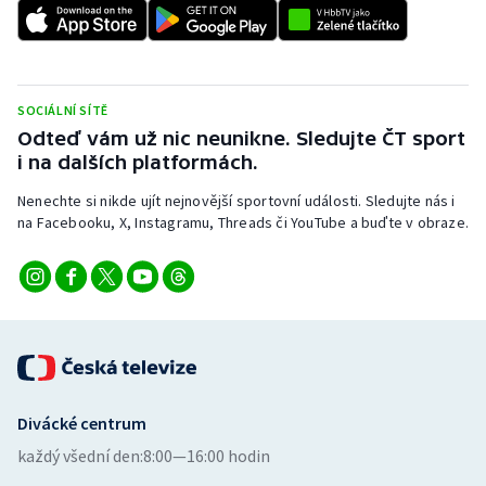
Stolní tenis
Triatlon
SOCIÁLNÍ SÍTĚ
Veslování
Odteď vám už nic neunikne. Sledujte ČT sport
i na dalších platformách.
Vodní slalom
Nenechte si nikde ujít nejnovější sportovní události. Sledujte nás i
Volejbal
na Facebooku, X, Instagramu, Threads či YouTube a buďte v obraze.
Ostatní
Divácké centrum
každý všední den:
8:00—16:00 hodin