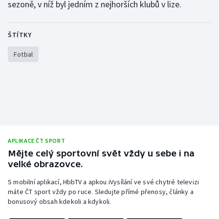
sezoně, v níž byl jedním z nejhorších klubů v lize.
Olympijské hry
ŠTÍTKY
Parasport
Fotbal
Plavání
Plážový volejbal
Ragby
Rychlobruslení
APLIKACE ČT SPORT
Mějte celý sportovní svět vždy u sebe i na
Rychlostní kanoistika
velké obrazovce.
Short track
S mobilní aplikací, HbbTV a apkou iVysílání ve své chytré televizi
máte ČT sport vždy po ruce. Sledujte přímé přenosy, články a
bonusový obsah kdekoli a kdykoli.
Sportovní střelba