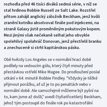
rozhodla před 46 tisíci diváků sedmá série, v níž se
stal hrdinou Robbie Russell ze Salt Lake. Rozstřel
Gymnastika
přitom zahájil anglický záložník Beckham, jenž kvůli
zranění kotníku absolvoval finále pod injekcemi, na
Házená
straně Galaxy jistě proměněným pokutovým kopem.
Jezdectví
Mezi jinými však nečekaně selhal jeho obvykle
spolehlivý spoluhráč Donovan, jenž přestřelil branku
Judo
a znechuceně si strhl kapitánskou pásku.
Krasobruslení
Obě hvězdy Los Angeles se v normální hrací době
podílely na vedoucím gólu, který čtyři minuty před
Lezení
přestávkou vstřelil Mike Magee. Do prodloužení poslal
utkání v 64. minutě Robbie Findley. "Vždycky je těžké
Lyže a snowboard
přijmout porážku, ať už je to po penaltách nebo v
normální době. Ale samozřejmě můžeme být pyšní na
Moderní pětiboj
to, kam jsme až došli," uvedl čtyřiatřicetiletý Beckham,
jehož tým postoupil do finále rok po katastrofální
Motorsport