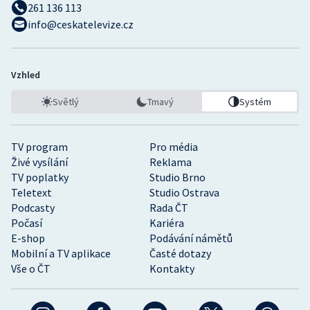
261 136 113
info@ceskatelevize.cz
Vzhled
Světlý
Tmavý
Systém
TV program
Pro média
Živé vysílání
Reklama
TV poplatky
Studio Brno
Teletext
Studio Ostrava
Podcasty
Rada ČT
Počasí
Kariéra
E-shop
Podávání námětů
Mobilní a TV aplikace
Časté dotazy
Vše o ČT
Kontakty