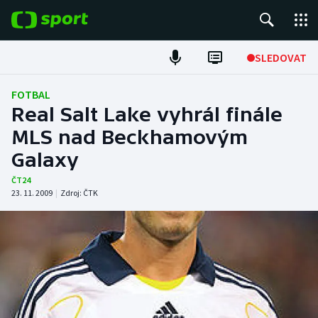
POPULÁRNÍ
SLEDOVAT
Fotbal
FOTBAL
Real Salt Lake vyhrál finále
Hokej
MLS nad Beckhamovým
Galaxy
Tenis
ČT24
Atletika
23. 11. 2009
|
Zdroj:
ČTK
Cyklistika
DALŠÍ SPORTY
Americký fotbal
NEPŘEHLÉDNĚTE