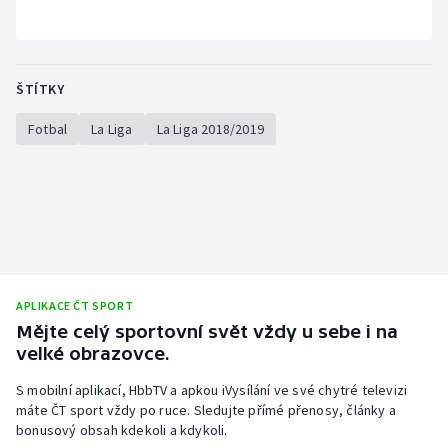
Stolní tenis
Triatlon
ŠTÍTKY
Veslování
Fotbal
La Liga
La Liga 2018/2019
Vodní slalom
Volejbal
Ostatní
APLIKACE ČT SPORT
Mějte celý sportovní svět vždy u sebe i na
velké obrazovce.
S mobilní aplikací, HbbTV a apkou iVysílání ve své chytré televizi
máte ČT sport vždy po ruce. Sledujte přímé přenosy, články a
bonusový obsah kdekoli a kdykoli.