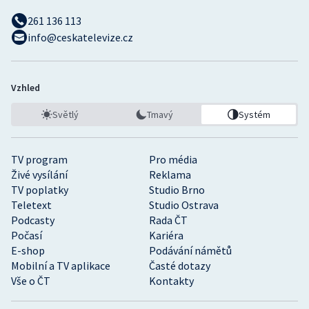
261 136 113
info@ceskatelevize.cz
Vzhled
Světlý
Tmavý
Systém
TV program
Pro média
Živé vysílání
Reklama
TV poplatky
Studio Brno
Teletext
Studio Ostrava
Podcasty
Rada ČT
Počasí
Kariéra
E-shop
Podávání námětů
Mobilní a TV aplikace
Časté dotazy
Vše o ČT
Kontakty