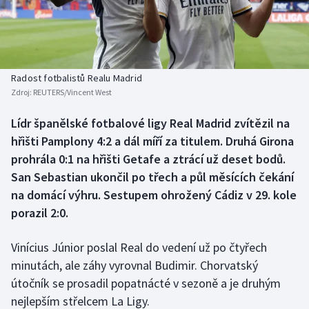
Baseball a softbal
Soutěže
Basketbal
Historické návraty
Biatlon
Aplikace ČT sport
Radost fotbalistů Realu Madrid
Zdroj:
REUTERS/Vincent West
Boby a skeleton
AZ kvíz
Lídr španělské fotbalové ligy Real Madrid zvítězil na
hřišti Pamplony 4:2 a dál míří za titulem. Druhá Girona
Box
prohrála 0:1 na hřišti Getafe a ztrácí už deset bodů.
Curling
San Sebastian ukončil po třech a půl měsících čekání
na domácí výhru. Sestupem ohrožený Cádiz v 29. kole
Dostihy
porazil 2:0.
Florbal
Vinícius Júnior poslal Real do vedení už po čtyřech
minutách, ale záhy vyrovnal Budimir. Chorvatský
Futsal
útočník se prosadil popatnácté v sezoně a je druhým
nejlepším střelcem La Ligy.
Golf