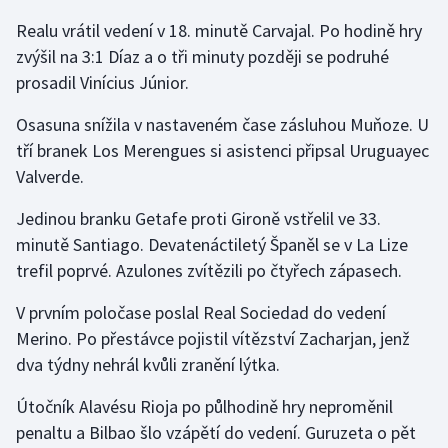
Realu vrátil vedení v 18. minutě Carvajal. Po hodině hry
Gymnastika
zvýšil na 3:1 Díaz a o tři minuty později se podruhé
prosadil Vinícius Júnior.
Házená
Osasuna snížila v nastaveném čase zásluhou Muňoze. U
Jezdectví
tří branek Los Merengues si asistenci připsal Uruguayec
Valverde.
Judo
Jedinou branku Getafe proti Gironě vstřelil ve 33.
Krasobruslení
minutě Santiago. Devatenáctiletý Španěl se v La Lize
trefil poprvé. Azulones zvítězili po čtyřech zápasech.
Lezení
V prvním poločase poslal Real Sociedad do vedení
Lyže a snowboard
Merino. Po přestávce pojistil vítězství Zacharjan, jenž
dva týdny nehrál kvůli zranění lýtka.
Moderní pětiboj
Útočník Alavésu Rioja po půlhodině hry neproměnil
Motorsport
penaltu a Bilbao šlo vzápětí do vedení. Guruzeta o pět