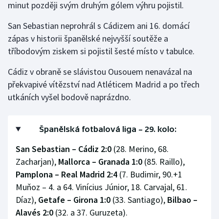
minut později svým druhým gólem výhru pojistil.
Olympijské hry
San Sebastian neprohrál s Cádizem ani 16. domácí
zápas v historii španělské nejvyšší soutěže a
Parasport
tříbodovým ziskem si pojistil šesté místo v tabulce.
Plavání
Cádiz v obraně se slávistou Ousouem nenavázal na
překvapivé vítězství nad Atléticem Madrid a po třech
Plážový volejbal
utkáních vyšel bodově naprázdno.
Ragby
Španělská fotbalová liga – 29. kolo:
Rychlobruslení
San Sebastian – Cádiz 2:0
(28. Merino, 68.
Rychlostní kanoistika
Zacharjan),
Mallorca – Granada 1:0
(85. Raillo),
Pamplona – Real Madrid 2:4
(7. Budimir, 90.+1
Short track
Muňoz – 4. a 64. Vinícius Júnior, 18. Carvajal, 61.
Díaz),
Getafe – Girona 1:0
(33. Santiago),
Bilbao –
Sportovní střelba
Alavés 2:0
(32. a 37. Guruzeta).