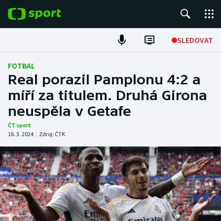
POPULÁRNÍ
SLEDOVAT
Fotbal
FOTBAL
Real porazil Pamplonu 4:2 a
Hokej
míří za titulem. Druhá Girona
neuspěla v Getafe
Tenis
ČT sport
Atletika
16. 3. 2024
|
Zdroj:
ČTK
Cyklistika
DALŠÍ SPORTY
Americký fotbal
NEPŘEHLÉDNĚTE