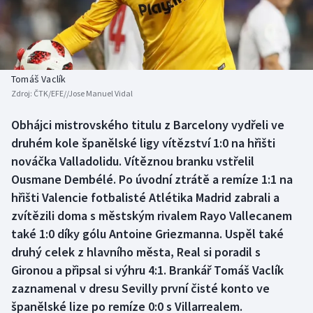
Baseball a softbal
Soutěže
Basketbal
Historické návraty
Biatlon
Aplikace ČT sport
Tomáš Vaclík
Zdroj:
ČTK/EFE//Jose Manuel Vidal
Boby a skeleton
AZ kvíz
Obhájci mistrovského titulu z Barcelony vydřeli ve
druhém kole španělské ligy vítězství 1:0 na hřišti
Box
nováčka Valladolidu. Vítěznou branku vstřelil
Curling
Ousmane Dembélé. Po úvodní ztrátě a remíze 1:1 na
hřišti Valencie fotbalisté Atlétika Madrid zabrali a
Dostihy
zvítězili doma s městským rivalem Rayo Vallecanem
také 1:0 díky gólu Antoine Griezmanna. Uspěl také
Florbal
druhý celek z hlavního města, Real si poradil s
Gironou a připsal si výhru 4:1. Brankář Tomáš Vaclík
Futsal
zaznamenal v dresu Sevilly první čisté konto ve
španělské lize po remíze 0:0 s Villarrealem.
Golf