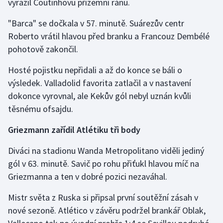
vyrazil Coutinhovu přízemní ránu.
Stolní tenis
"Barca" se dočkala v 57. minutě. Suárezův centr
Triatlon
Roberto vrátil hlavou před branku a Francouz Dembélé
pohotově zakončil.
Veslování
Hosté pojistku nepřidali a až do konce se báli o
Vodní slalom
výsledek. Valladolid favorita zatlačil a v nastavení
dokonce vyrovnal, ale Kekův gól nebyl uznán kvůli
Volejbal
těsnému ofsajdu.
Ostatní
Griezmann zařídil Atlétiku tři body
Diváci na stadionu Wanda Metropolitano viděli jediný
gól v 63. minutě. Savič po rohu přiťukl hlavou míč na
Griezmanna a ten v dobré pozici nezaváhal.
Mistr světa z Ruska si připsal první soutěžní zásah v
nové sezoně. Atlético v závěru podržel brankář Oblak,