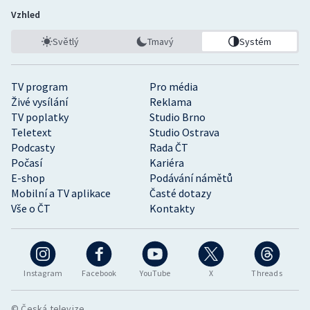
Vzhled
Světlý
Tmavý
Systém
TV program
Pro média
Živé vysílání
Reklama
TV poplatky
Studio Brno
Teletext
Studio Ostrava
Podcasty
Rada ČT
Počasí
Kariéra
E-shop
Podávání námětů
Mobilní a TV aplikace
Časté dotazy
Vše o ČT
Kontakty
Instagram
Facebook
YouTube
X
Threads
© Česká televize