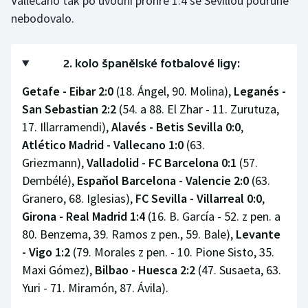
Vallecano tak po úvodní prohře 1:4 se Sevillou podruhé
nebodovalo.
2. kolo španělské fotbalové ligy:
Getafe - Eibar 2:0
(18. Ángel, 90. Molina),
Leganés -
San Sebastian 2:2
(54. a 88. El Zhar - 11. Zurutuza,
17. Illarramendi),
Alavés - Betis Sevilla 0:0
,
Atlético Madrid - Vallecano 1:0
(63.
Griezmann),
Valladolid - FC Barcelona 0:1
(57.
Dembélé),
Espaňol Barcelona - Valencie 2:0
(63.
Granero, 68. Iglesias),
FC Sevilla - Villarreal 0:0
,
Girona - Real Madrid 1:4
(16. B. García - 52. z pen. a
80. Benzema, 39. Ramos z pen., 59. Bale),
Levante
- Vigo 1:2
(79. Morales z pen. - 10. Pione Sisto, 35.
Maxi Gómez),
Bilbao - Huesca 2:2
(47. Susaeta, 63.
Yuri - 71. Miramón, 87. Ávila).