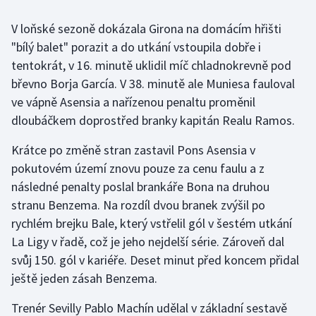
V loňské sezoně dokázala Girona na domácím hřišti
Gymnastika
"bílý balet" porazit a do utkání vstoupila dobře i
tentokrát, v 16. minutě uklidil míč chladnokrevně pod
Házená
břevno Borja García. V 38. minutě ale Muniesa fauloval
Jezdectví
ve vápně Asensia a nařízenou penaltu proměnil
dloubáčkem doprostřed branky kapitán Realu Ramos.
Judo
Krátce po změně stran zastavil Pons Asensia v
pokutovém území znovu pouze za cenu faulu a z
Krasobruslení
následné penalty poslal brankáře Bona na druhou
Lezení
stranu Benzema. Na rozdíl dvou branek zvýšil po
rychlém brejku Bale, který vstřelil gól v šestém utkání
Lyže a snowboard
La Ligy v řadě, což je jeho nejdelší série. Zároveň dal
svůj 150. gól v kariéře. Deset minut před koncem přidal
Moderní pětiboj
ještě jeden zásah Benzema.
Motorsport
Trenér Sevilly Pablo Machín udělal v základní sestavě