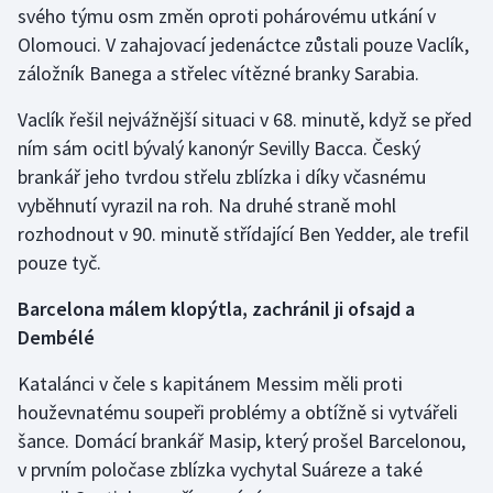
svého týmu osm změn oproti pohárovému utkání v
Olympijské hry
Olomouci. V zahajovací jedenáctce zůstali pouze Vaclík,
záložník Banega a střelec vítězné branky Sarabia.
Parasport
Vaclík řešil nejvážnější situaci v 68. minutě, když se před
Plavání
ním sám ocitl bývalý kanonýr Sevilly Bacca. Český
brankář jeho tvrdou střelu zblízka i díky včasnému
Plážový volejbal
vyběhnutí vyrazil na roh. Na druhé straně mohl
rozhodnout v 90. minutě střídající Ben Yedder, ale trefil
Ragby
pouze tyč.
Rychlobruslení
Barcelona málem klopýtla, zachránil ji ofsajd a
Dembélé
Rychlostní kanoistika
Katalánci v čele s kapitánem Messim měli proti
Short track
houževnatému soupeři problémy a obtížně si vytvářeli
šance. Domácí brankář Masip, který prošel Barcelonou,
Sportovní střelba
v prvním poločase zblízka vychytal Suáreze a také