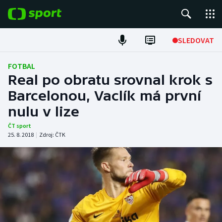
POPULÁRNÍ
SLEDOVAT
Fotbal
FOTBAL
Real po obratu srovnal krok s
Hokej
Barcelonou, Vaclík má první
nulu v lize
Tenis
ČT sport
Atletika
25. 8. 2018
|
Zdroj:
ČTK
Cyklistika
DALŠÍ SPORTY
Americký fotbal
NEPŘEHLÉDNĚTE