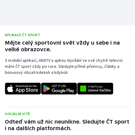
Stolní tenis
Triatlon
Veslování
APLIKACE ČT SPORT
Mějte celý sportovní svět vždy u sebe i na
Vodní slalom
velké obrazovce.
S mobilní aplikací, HbbTV a apkou iVysílání ve své chytré televizi
Volejbal
máte ČT sport vždy po ruce. Sledujte přímé přenosy, články a
bonusový obsah kdekoli a kdykoli.
Ostatní
SOCIÁLNÍ SÍTĚ
Odteď vám už nic neunikne. Sledujte ČT sport
i na dalších platformách.