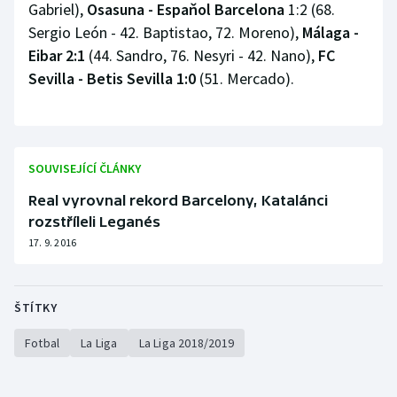
Gabriel),
Osasuna - Espaňol Barcelona
1:2 (68.
Olympijské hry
Sergio León - 42. Baptistao, 72. Moreno),
Málaga -
Eibar 2:1
(44. Sandro, 76. Nesyri - 42. Nano),
FC
Parasport
Sevilla - Betis Sevilla 1:0
(51. Mercado).
Plavání
Plážový volejbal
SOUVISEJÍCÍ ČLÁNKY
Ragby
Real vyrovnal rekord Barcelony, Katalánci
rozstříleli Leganés
Rychlobruslení
17. 9. 2016
Rychlostní kanoistika
ŠTÍTKY
Short track
Fotbal
La Liga
La Liga 2018/2019
Sportovní střelba