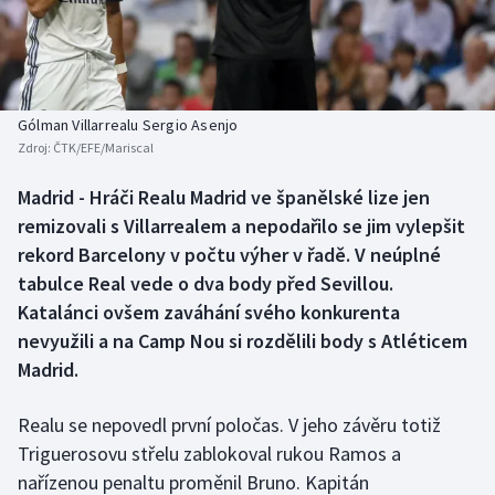
Baseball a softbal
Soutěže
Basketbal
Historické návraty
Biatlon
Aplikace ČT sport
Gólman Villarrealu Sergio Asenjo
Zdroj:
ČTK/EFE/Mariscal
Boby a skeleton
AZ kvíz
Madrid - Hráči Realu Madrid ve španělské lize jen
remizovali s Villarrealem a nepodařilo se jim vylepšit
Box
rekord Barcelony v počtu výher v řadě. V neúplné
Curling
tabulce Real vede o dva body před Sevillou.
Katalánci ovšem zaváhání svého konkurenta
Dostihy
nevyužili a na Camp Nou si rozdělili body s Atléticem
Madrid.
Florbal
Realu se nepovedl první poločas. V jeho závěru totiž
Futsal
Triguerosovu střelu zablokoval rukou Ramos a
nařízenou penaltu proměnil Bruno. Kapitán
Golf