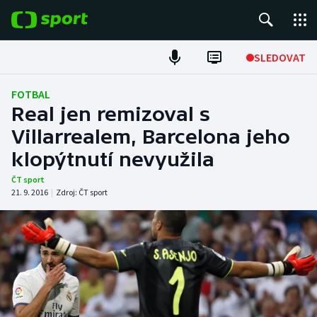
POPULÁRNÍ
SLEDOVAT
Fotbal
FOTBAL
Real jen remizoval s
Hokej
Villarrealem, Barcelona jeho
klopýtnutí nevyužila
Tenis
ČT sport
Atletika
21. 9. 2016
|
Zdroj:
ČT sport
Cyklistika
DALŠÍ SPORTY
Americký fotbal
NEPŘEHLÉDNĚTE