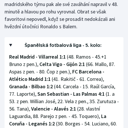
madridského týmu pak ale své zaváhání napravil v 48.
minutě a hlavou po rohu vyrovnal. Obrat se však
Gymnastika
favoritovi nepovedl, když se prosadit nedokázali ani
hvězdní útočníci Ronaldo s Balem.
Házená
Jezdectví
Španělská fotbalová liga - 5. kolo:
Judo
Real Madrid - Villarreal 1:1
(48. Ramos - 45.+1
Bruno z pen.),
Celta
Vigo - Gijón 2:1
(66. Mallo, 87.
Krasobruslení
Aspas z pen. - 80. Čop z pen.),
FC Barcelona -
Atlético Madrid 1:1
(41. Rakitič - 61. Correa),
Lezení
Granada - Bilbao 1:2
(44. Carcela - 15. Raúl García,
77. Laporte),
San Sebastian - Las Palmas 4:1
(1. a
Lyže a snowboard
53. z pen. Willian José, 22. Vela z pen., 35. Zurutuza -
56. Tana),
Valencie - Alavés 2:1
(28. vlastní
Moderní pětiboj
Laguardia, 88. Parejo z pen. - 45. Toquero),
La
Motorsport
Coruňa - Leganés 1:2
(30. Borges - 54. Luciano, 60.