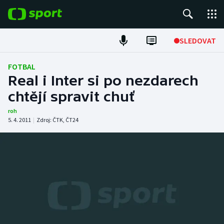
POPULÁRNÍ
SLEDOVAT
Fotbal
FOTBAL
Real i Inter si po nezdarech
Hokej
chtějí spravit chuť
Tenis
roh
5. 4. 2011
|
Zdroj:
ČTK
,
ČT24
Atletika
Cyklistika
DALŠÍ SPORTY
Americký fotbal
NEPŘEHLÉDNĚTE