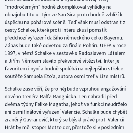
"modročerným" hodně zkomplikoval vyhlídky na
obhajobu titulu. Tým ze San Sira proto hodně vzhlíží k
úspěchu na pohárové scéně. Teď však musí odstranit z
cesty Schalke, které proti Interu zkusí pomstít
předchozí vyřazení dalšího německého celku Bayernu.
Zápas bude také odvetou za finále Poháru UEFA v roce
1997, v němž Schalke v sestavě s Radoslavem Látalem
a Jiřím Němcem slavilo překvapivé vítězství. Inter je
favoritem i nyní a hodně spoléhá na nejlepšího střelce
soutěže Samuela Eto'a, autora osmi tref v Lize mistrů.
Schalke zase věří, že pro něj bude vzpruhou angažování
nového trenéra Ralfa Rangnicka. Ten nahradil před
dvěma týdny Felixe Magatha, jehož ve funkci neudrželo
ani osmifinálové vyřazení Valencie. Schalke bude chybět
zraněný Gavranovič, který se blýskl právě proti Valencii.
Hrát by měl stoper Metzelder, přestože si v posledním