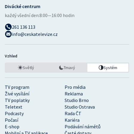
Divácké centrum
každý všední den:
8:00—16:00 hodin
261 136 113
info@ceskatelevize.cz
Vzhled
Světlý
Tmavý
Systém
TV program
Pro média
Živé vysílání
Reklama
TV poplatky
Studio Brno
Teletext
Studio Ostrava
Podcasty
Rada ČT
Počasí
Kariéra
E-shop
Podávání námětů
Mobilní a TV aplikace
Časté dotazy