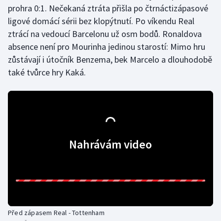
prohra 0:1. Nečekaná ztráta přišla po čtrnáctizápasové
Olympijské hry
ligové domácí sérii bez klopýtnutí. Po víkendu Real
ztrácí na vedoucí Barcelonu už osm bodů. Ronaldova
Parasport
absence není pro Mourinha jedinou starostí: Mimo hru
zůstávají i útočník Benzema, bek Marcelo a dlouhodobě
Plavání
také tvůrce hry Kaká.
Plážový volejbal
Ragby
Rychlobruslení
Nahrávám video
Rychlostní kanoistika
Short track
Sportovní střelba
Před zápasem Real - Tottenham