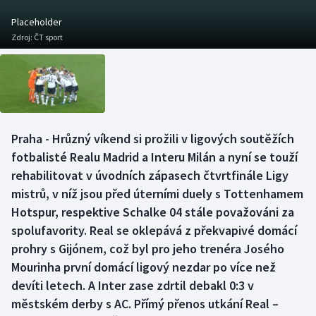
Baseball a softbal
Soutěže
Placeholder
Zdroj:
ČT sport
Basketbal
Historické návraty
Biatlon
Aplikace ČT sport
Boby a skeleton
AZ kvíz
Praha - Hrůzný víkend si prožili v ligových soutěžích
Box
fotbalisté Realu Madrid a Interu Milán a nyní se touží
rehabilitovat v úvodních zápasech čtvrtfinále Ligy
Curling
mistrů, v níž jsou před úterními duely s Tottenhamem
Hotspur, respektive Schalke 04 stále považováni za
Dostihy
spolufavority. Real se oklepává z překvapivé domácí
Florbal
prohry s Gijónem, což byl pro jeho trenéra Josého
Mourinha první domácí ligový nezdar po více než
Futsal
devíti letech. A Inter zase zdrtil debakl 0:3 v
městském derby s AC. Přímý přenos utkání Real –
Golf