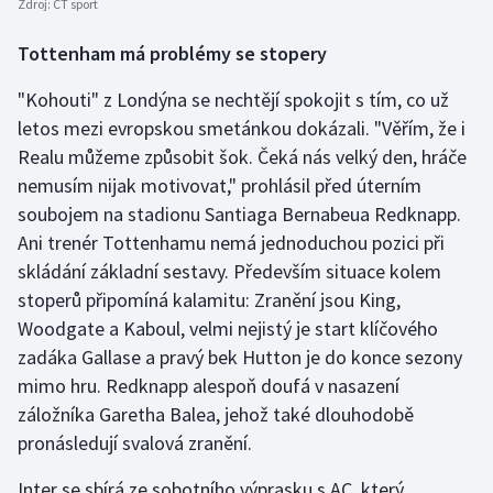
Zdroj:
ČT sport
Stolní tenis
Tottenham má problémy se stopery
Triatlon
"Kohouti" z Londýna se nechtějí spokojit s tím, co už
Veslování
letos mezi evropskou smetánkou dokázali. "Věřím, že i
Realu můžeme způsobit šok. Čeká nás velký den, hráče
Vodní slalom
nemusím nijak motivovat," prohlásil před úterním
soubojem na stadionu Santiaga Bernabeua Redknapp.
Volejbal
Ani trenér Tottenhamu nemá jednoduchou pozici při
skládání základní sestavy. Především situace kolem
Ostatní
stoperů připomíná kalamitu: Zranění jsou King,
Woodgate a Kaboul, velmi nejistý je start klíčového
zadáka Gallase a pravý bek Hutton je do konce sezony
mimo hru. Redknapp alespoň doufá v nasazení
záložníka Garetha Balea, jehož také dlouhodobě
pronásledují svalová zranění.
Inter se sbírá ze sobotního výprasku s AC, který