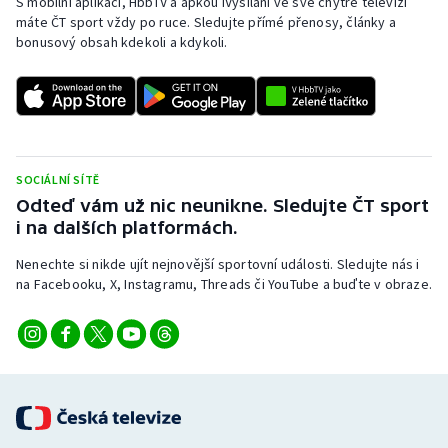
S mobilní aplikací, HbbTV a apkou iVysílání ve své chytré televizi
máte ČT sport vždy po ruce. Sledujte přímé přenosy, články a
bonusový obsah kdekoli a kdykoli.
SOCIÁLNÍ SÍTĚ
Odteď vám už nic neunikne. Sledujte ČT sport
i na dalších platformách.
Nenechte si nikde ujít nejnovější sportovní události. Sledujte nás i
na Facebooku, X, Instagramu, Threads či YouTube a buďte v obraze.