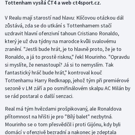
Tottenham vysílá ČT4 a web ct4sport.cz.
Gymnastika
V Realu mají starostí nad hlavu: Klíčovou otázkou dál
zůstává, zda se do utkání s Tottenhamem stačí
Házená
uzdravit hlavní ofenzivní tahoun Cristiano Ronaldo,
který je už dva týdny na marodce kvůli svalovému
Jezdectví
zranění. "Jestli bude hrát, je to hlavně proto, že je to
Ronaldo, a já to prostě risknu," řekl Mourinho. "Opravdu
Judo
si myslíte, že nenastoupí? Já si to nemyslím. Tak
Krasobruslení
fantastický hráč bude hrát," kontroval kouč
Tottenhamu Harry Redknapp, jehož tým při premiérové
Lezení
sezoně v LM září a po osmifinálovém skalpu AC Milán by
se rád postaral o další senzaci.
Lyže a snowboard
Real má tým hvězdami prošpikovaný, ale Ronaldova
Moderní pětiboj
přítomnost na hřišti je pro "Bílý balet" nezbytná.
Mourinho se o tom přesvědčil i proti Gijónu, kdy byli
Motorsport
domácí v ofenzivě bezradní a nakonec je zdeptala