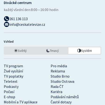
Divácké centrum
každý všední den:
8:00—16:00 hodin
261 136 113
info@ceskatelevize.cz
Vzhled
Světlý
Tmavý
Systém
TV program
Pro média
Živé vysílání
Reklama
TV poplatky
Studio Brno
Teletext
Studio Ostrava
Podcasty
Rada ČT
Počasí
Kariéra
E-shop
Podávání námětů
Mobilní a TV aplikace
Časté dotazy