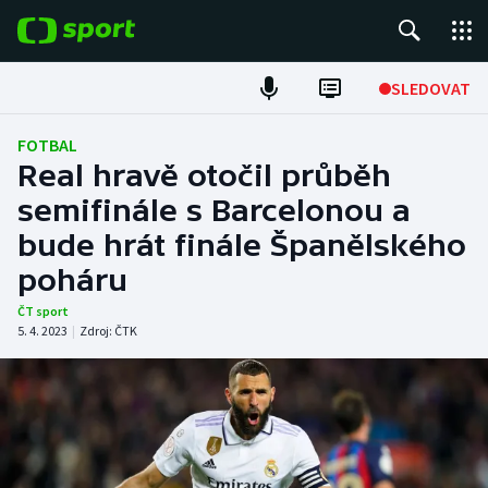
POPULÁRNÍ
SLEDOVAT
ME v atletice
FOTBAL
Real hravě otočil průběh
ME v plavání
semifinále s Barcelonou a
bude hrát finále Španělského
Fotbal
poháru
Hokej
ČT sport
5. 4. 2023
|
Zdroj:
ČTK
Tenis
DALŠÍ SPORTY
Americký fotbal
NEPŘEHLÉDNĚTE