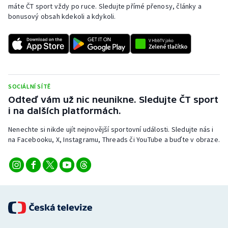
máte ČT sport vždy po ruce. Sledujte přímé přenosy, články a
Short track
bonusový obsah kdekoli a kdykoli.
Sportovní střelba
Stolní tenis
Triatlon
SOCIÁLNÍ SÍTĚ
Odteď vám už nic neunikne. Sledujte ČT sport
Veslování
i na dalších platformách.
Vodní slalom
Nenechte si nikde ujít nejnovější sportovní události. Sledujte nás i
na Facebooku, X, Instagramu, Threads či YouTube a buďte v obraze.
Volejbal
Ostatní