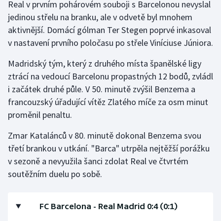
Real v prvním pohárovém souboji s Barcelonou nevyslal
jedinou střelu na branku, ale v odvetě byl mnohem
Futsal
aktivnější. Domácí gólman Ter Stegen poprvé inkasoval
v nastavení prvního poločasu po střele Viníciuse Júniora.
Golf
Madridský tým, který z druhého místa španělské ligy
Gymnastika
ztrácí na vedoucí Barcelonu propastných 12 bodů, zvládl
i začátek druhé půle. V 50. minutě zvýšil Benzema a
Házená
francouzský úřadující vítěz Zlatého míče za osm minut
proměnil penaltu.
Jezdectví
Zmar Katalánců v 80. minutě dokonal Benzema svou
Judo
třetí brankou v utkání. "Barca" utrpěla nejtěžší porážku
v sezoně a nevyužila šanci zdolat Real ve čtvrtém
Krasobruslení
soutěžním duelu po sobě.
Lezení
FC Barcelona - Real Madrid 0:4 (0:1)
Lyže a snowboard