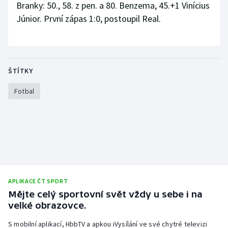
Branky: 50., 58. z pen. a 80. Benzema, 45.+1 Vinícius
Moderní pětiboj
Júnior. První zápas 1:0, postoupil Real.
Motorsport
Olympijské hry
ŠTÍTKY
Parasport
Fotbal
Plavání
Plážový volejbal
Ragby
APLIKACE ČT SPORT
Rychlobruslení
Mějte celý sportovní svět vždy u sebe i na
velké obrazovce.
Rychlostní kanoistika
S mobilní aplikací, HbbTV a apkou iVysílání ve své chytré televizi