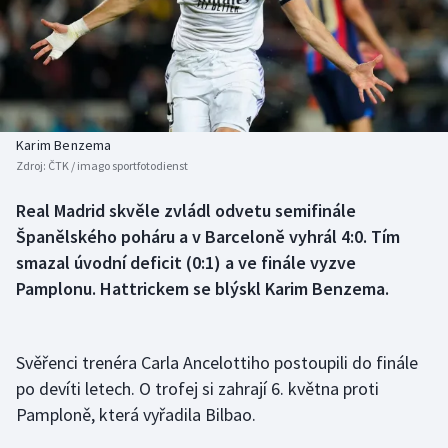
Atletika
Soutěže
Baseball a softbal
Historické návraty
Basketbal
Aplikace ČT sport
Karim Benzema
Biatlon
AZ kvíz
Zdroj:
ČTK / imago sportfotodienst
Boby a skeleton
Real Madrid skvěle zvládl odvetu semifinále
Španělského poháru a v Barceloně vyhrál 4:0. Tím
Box
smazal úvodní deficit (0:1) a ve finále vyzve
Pamplonu. Hattrickem se blýskl Karim Benzema.
Curling
Cyklistika
Svěřenci trenéra Carla Ancelottiho postoupili do finále
po devíti letech. O trofej si zahrají 6. května proti
Dostihy
Pamploně, která vyřadila Bilbao.
Florbal