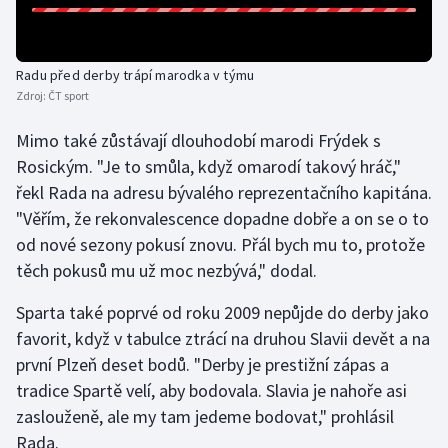
Stolní tenis
Triatlon
Radu před derby trápí marodka v týmu
Zdroj:
ČT sport
Veslování
Mimo také zůstávají dlouhodobí marodi Frýdek s
Vodní slalom
Rosickým. "Je to smůla, když omarodí takový hráč,"
řekl Rada na adresu bývalého reprezentačního kapitána.
Volejbal
"Věřím, že rekonvalescence dopadne dobře a on se o to
od nové sezony pokusí znovu. Přál bych mu to, protože
Ostatní
těch pokusů mu už moc nezbývá," dodal.
Sparta také poprvé od roku 2009 nepůjde do derby jako
favorit, když v tabulce ztrácí na druhou Slavii devět a na
první Plzeň deset bodů. "Derby je prestižní zápas a
tradice Spartě velí, aby bodovala. Slavia je nahoře asi
zaslouženě, ale my tam jedeme bodovat," prohlásil
Rada.