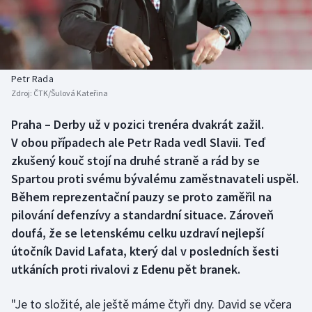
Baseball a softbal
Soutěže
Basketbal
Historické návraty
Biatlon
Aplikace ČT sport
Petr Rada
Zdroj:
ČTK/Šulová Kateřina
Boby a skeleton
AZ kvíz
Praha – Derby už v pozici trenéra dvakrát zažil.
V obou případech ale Petr Rada vedl Slavii. Teď
Box
zkušený kouč stojí na druhé straně a rád by se
Curling
Spartou proti svému bývalému zaměstnavateli uspěl.
Během reprezentační pauzy se proto zaměřil na
Dostihy
pilování defenzívy a standardní situace. Zároveň
doufá, že se letenskému celku uzdraví nejlepší
Florbal
útočník David Lafata, který dal v posledních šesti
utkáních proti rivalovi z Edenu pět branek.
Futsal
"Je to složité, ale ještě máme čtyři dny. David se včera
Golf