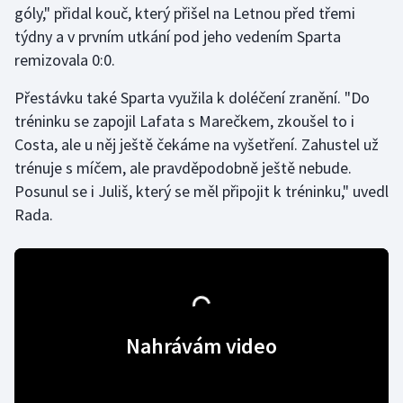
góly," přidal kouč, který přišel na Letnou před třemi
Olympijské hry
týdny a v prvním utkání pod jeho vedením Sparta
remizovala 0:0.
Parasport
Přestávku také Sparta využila k doléčení zranění. "Do
Plavání
tréninku se zapojil Lafata s Marečkem, zkoušel to i
Costa, ale u něj ještě čekáme na vyšetření. Zahustel už
Plážový volejbal
trénuje s míčem, ale pravděpodobně ještě nebude.
Posunul se i Juliš, který se měl připojit k tréninku," uvedl
Ragby
Rada.
Rychlobruslení
Rychlostní kanoistika
Short track
Nahrávám video
Sportovní střelba