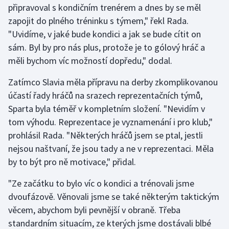
připravoval s kondičním trenérem a dnes by se měl
zapojit do plného tréninku s týmem," řekl Rada.
Gymnastika
"Uvidíme, v jaké bude kondici a jak se bude cítit on
sám. Byl by pro nás plus, protože je to gólový hráč a
Házená
měli bychom víc možností dopředu," dodal.
Jezdectví
Zatímco Slavia měla přípravu na derby zkomplikovanou
účastí řady hráčů na srazech reprezentačních týmů,
Judo
Sparta byla téměř v kompletním složení. "Nevidím v
tom výhodu. Reprezentace je vyznamenání i pro klub,"
Krasobruslení
prohlásil Rada. "Některých hráčů jsem se ptal, jestli
Lezení
nejsou naštvaní, že jsou tady a ne v reprezentaci. Měla
by to být pro ně motivace," přidal.
Lyže a snowboard
"Ze začátku to bylo víc o kondici a trénovali jsme
Moderní pětiboj
dvoufázově. Věnovali jsme se také některým taktickým
věcem, abychom byli pevnější v obraně. Třeba
Motorsport
standardním situacím, ze kterých jsme dostávali blbé