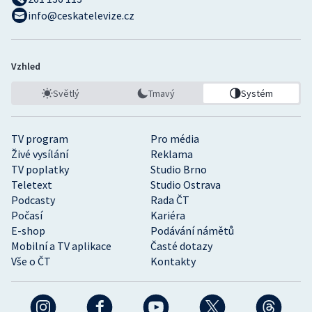
info@ceskatelevize.cz
Vzhled
Světlý
Tmavý
Systém
TV program
Pro média
Živé vysílání
Reklama
TV poplatky
Studio Brno
Teletext
Studio Ostrava
Podcasty
Rada ČT
Počasí
Kariéra
E-shop
Podávání námětů
Mobilní a TV aplikace
Časté dotazy
Vše o ČT
Kontakty