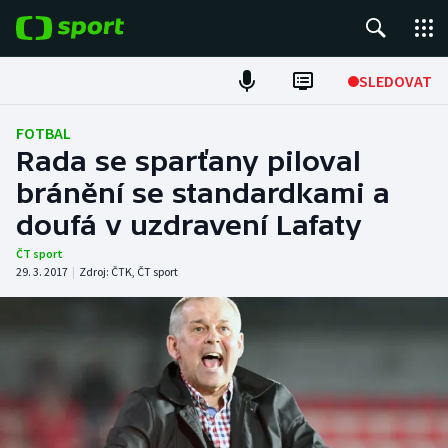
POPULÁRNÍ
SLEDOVAT
Fotbal
FOTBAL
Rada se sparťany piloval
Hokej
bránění se standardkami a
doufá v uzdravení Lafaty
Tenis
ČT sport
Atletika
29. 3. 2017
|
Zdroj:
ČTK
,
ČT sport
Cyklistika
DALŠÍ SPORTY
Americký fotbal
NEPŘEHLÉDNĚTE