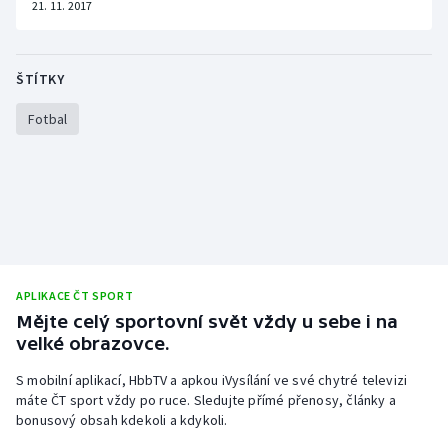
21. 11. 2017
Stolní tenis
Triatlon
ŠTÍTKY
Veslování
Fotbal
Vodní slalom
Volejbal
Ostatní
APLIKACE ČT SPORT
Mějte celý sportovní svět vždy u sebe i na
velké obrazovce.
S mobilní aplikací, HbbTV a apkou iVysílání ve své chytré televizi
máte ČT sport vždy po ruce. Sledujte přímé přenosy, články a
bonusový obsah kdekoli a kdykoli.