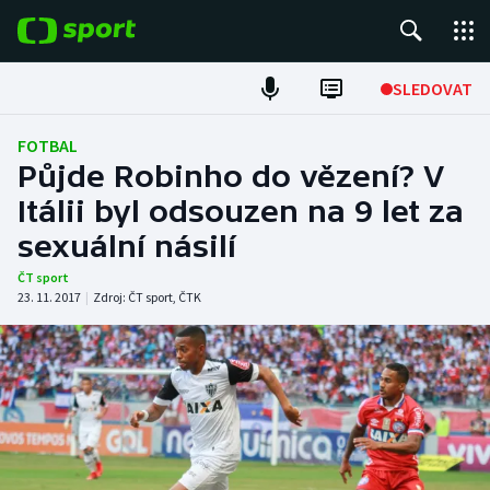
POPULÁRNÍ
SLEDOVAT
Fotbal
FOTBAL
Půjde Robinho do vězení? V
Hokej
Itálii byl odsouzen na 9 let za
sexuální násilí
Tenis
ČT sport
Atletika
23. 11. 2017
|
Zdroj:
ČT sport
,
ČTK
Cyklistika
DALŠÍ SPORTY
Americký fotbal
NEPŘEHLÉDNĚTE