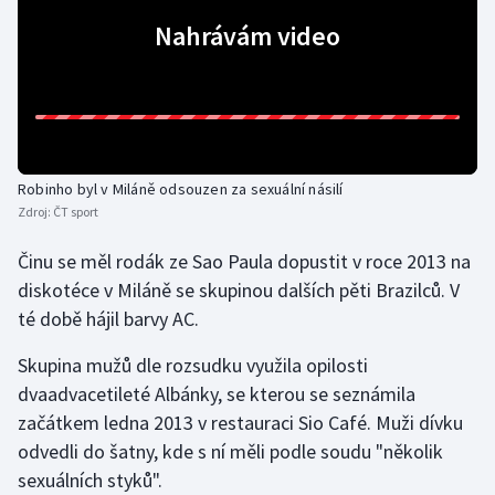
Nahrávám video
Gymnastika
Házená
Jezdectví
Robinho byl v Miláně odsouzen za sexuální násilí
Judo
Zdroj:
ČT sport
Činu se měl rodák ze Sao Paula dopustit v roce 2013 na
Krasobruslení
diskotéce v Miláně se skupinou dalších pěti Brazilců. V
Lezení
té době hájil barvy AC.
Skupina mužů dle rozsudku využila opilosti
Lyže a snowboard
dvaadvacetileté Albánky, se kterou se seznámila
začátkem ledna 2013 v restauraci Sio Café. Muži dívku
Moderní pětiboj
odvedli do šatny, kde s ní měli podle soudu "několik
Motorsport
sexuálních styků".