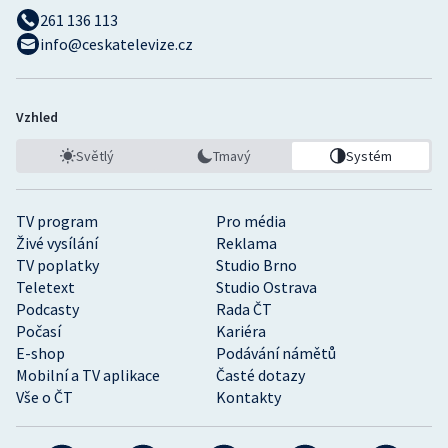
261 136 113
info@ceskatelevize.cz
Vzhled
Světlý
Tmavý
Systém
TV program
Pro média
Živé vysílání
Reklama
TV poplatky
Studio Brno
Teletext
Studio Ostrava
Podcasty
Rada ČT
Počasí
Kariéra
E-shop
Podávání námětů
Mobilní a TV aplikace
Časté dotazy
Vše o ČT
Kontakty