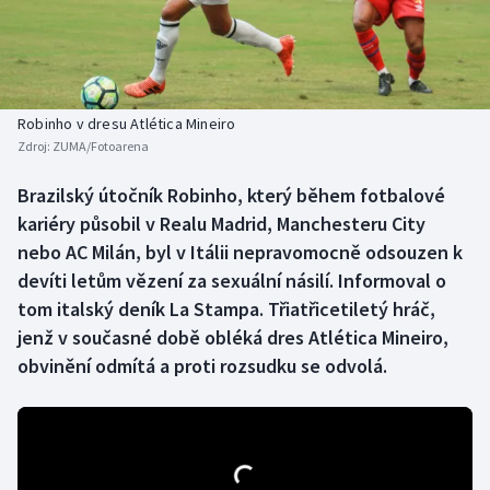
Baseball a softbal
Soutěže
Basketbal
Historické návraty
Biatlon
Aplikace ČT sport
Robinho v dresu Atlética Mineiro
Zdroj:
ZUMA/Fotoarena
Boby a skeleton
AZ kvíz
Brazilský útočník Robinho, který během fotbalové
kariéry působil v Realu Madrid, Manchesteru City
Box
nebo AC Milán, byl v Itálii nepravomocně odsouzen k
Curling
devíti letům vězení za sexuální násilí. Informoval o
tom italský deník La Stampa. Třiatřicetiletý hráč,
Dostihy
jenž v současné době obléká dres Atlética Mineiro,
obvinění odmítá a proti rozsudku se odvolá.
Florbal
Futsal
Golf