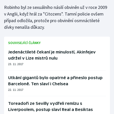
Robinho byl ze sexuálního násilí obviněn už v roce 2009
Olympijské hry
v Anglii, když hrál za "Citozens". Tamní policie ovšem
Parasport
případ odložila, protože pro obvinění osmnáctileté
dívky nenašla důkazy.
Plavání
SOUVISEJÍCÍ ČLÁNKY
Plážový volejbal
Jedenáctileté čekaní je minulostí, Akinfejev
Ragby
udržel v Lize mistrů nulu
23. 11. 2017
Rychlobruslení
Utkání gigantů bylo opatrné a přineslo postup
Rychlostní kanoistika
Barceloně. Ten slaví i Chelsea
22. 11. 2017
Short track
Toreadoři ze Sevilly vydřeli remízu s
Sportovní střelba
Liverpoolem, postup slaví Real a Besiktas