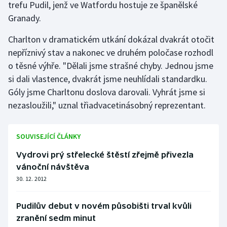
trefu Pudil, jenž ve Watfordu hostuje ze španělské
Granady.
Gymnastika
Charlton v dramatickém utkání dokázal dvakrát otočit
Házená
nepříznivý stav a nakonec ve druhém poločase rozhodl
o těsné výhře. "Dělali jsme strašné chyby. Jednou jsme
Jezdectví
si dali vlastence, dvakrát jsme neuhlídali standardku.
Góly jsme Charltonu doslova darovali. Vyhrát jsme si
Judo
nezasloužili," uznal třiadvacetinásobný reprezentant.
Krasobruslení
SOUVISEJÍCÍ ČLÁNKY
Lezení
Vydrovi prý střelecké štěstí zřejmě přivezla
vánoční návštěva
Lyže a snowboard
30. 12. 2012
Moderní pětiboj
Pudilův debut v novém působišti trval kvůli
Motorsport
zranění sedm minut