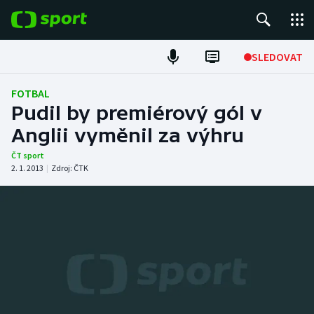
POPULÁRNÍ
SLEDOVAT
Fotbal
FOTBAL
Pudil by premiérový gól v
Hokej
Anglii vyměnil za výhru
Tenis
ČT sport
2. 1. 2013
|
Zdroj:
ČTK
Atletika
Cyklistika
DALŠÍ SPORTY
Americký fotbal
NEPŘEHLÉDNĚTE