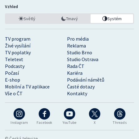
Vzhled
Světlý
Tmavý
Systém
TV program
Pro média
Živé vysílání
Reklama
TV poplatky
Studio Brno
Teletext
Studio Ostrava
Podcasty
Rada ČT
Počasí
Kariéra
E-shop
Podávání námětů
Mobilní a TV aplikace
Časté dotazy
Vše o ČT
Kontakty
Instagram
Facebook
YouTube
X
Threads
© Česká televize