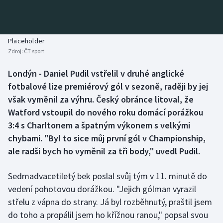
Baseball a softbal
Soutěže
Basketbal
Historické návraty
Placeholder
Zdroj:
ČT sport
Biatlon
Aplikace ČT sport
Londýn - Daniel Pudil vstřelil v druhé anglické
Boby a skeleton
AZ kvíz
fotbalové lize premiérový gól v sezoně, raději by jej
však vyměnil za výhru. Český obránce litoval, že
Box
Watford vstoupil do nového roku domácí porážkou
3:4 s Charltonem a špatným výkonem s velkými
Curling
chybami. "Byl to sice můj první gól v Championship,
ale radši bych ho vyměnil za tři body," uvedl Pudil.
Dostihy
Florbal
Sedmadvacetiletý bek poslal svůj tým v 11. minutě do
vedení pohotovou dorážkou. "Jejich gólman vyrazil
Futsal
střelu z vápna do strany. Já byl rozběhnutý, praštil jsem
do toho a propálil jsem ho křížnou ranou," popsal svou
Golf