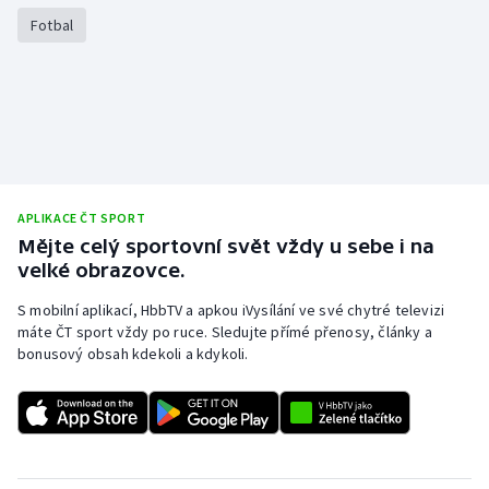
Stolní tenis
Fotbal
Triatlon
Veslování
Vodní slalom
APLIKACE ČT SPORT
Volejbal
Mějte celý sportovní svět vždy u sebe i na
velké obrazovce.
Ostatní
S mobilní aplikací, HbbTV a apkou iVysílání ve své chytré televizi
máte ČT sport vždy po ruce. Sledujte přímé přenosy, články a
bonusový obsah kdekoli a kdykoli.