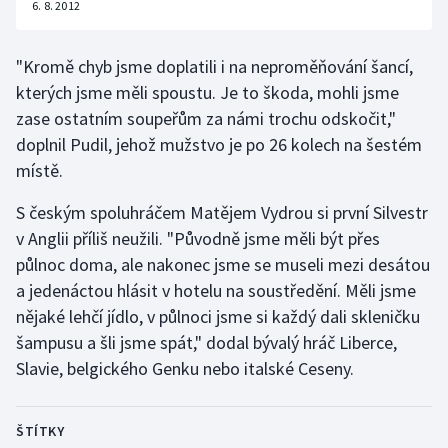
6. 8. 2012
Olympijské hry
"Kromě chyb jsme doplatili i na neproměňování šancí,
Parasport
kterých jsme měli spoustu. Je to škoda, mohli jsme
zase ostatním soupeřům za námi trochu odskočit,"
Plavání
doplnil Pudil, jehož mužstvo je po 26 kolech na šestém
místě.
Plážový volejbal
S českým spoluhráčem Matějem Vydrou si první Silvestr
Ragby
v Anglii příliš neužili. "Původně jsme měli být přes
půlnoc doma, ale nakonec jsme se museli mezi desátou
Rychlobruslení
a jedenáctou hlásit v hotelu na soustředění. Měli jsme
nějaké lehčí jídlo, v půlnoci jsme si každý dali skleničku
Rychlostní kanoistika
šampusu a šli jsme spát," dodal bývalý hráč Liberce,
Short track
Slavie, belgického Genku nebo italské Ceseny.
Sportovní střelba
ŠTÍTKY