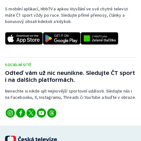
S mobilní aplikací, HbbTV a apkou iVysílání ve své chytré televizi
Olympijské hry
máte ČT sport vždy po ruce. Sledujte přímé přenosy, články a
bonusový obsah kdekoli a kdykoli.
Parasport
Plavání
Plážový volejbal
SOCIÁLNÍ SÍTĚ
Ragby
Odteď vám už nic neunikne. Sledujte ČT sport
i na dalších platformách.
Rychlobruslení
Nenechte si nikde ujít nejnovější sportovní události. Sledujte nás i
na Facebooku, X, Instagramu, Threads či YouTube a buďte v obraze.
Rychlostní kanoistika
Short track
Sportovní střelba