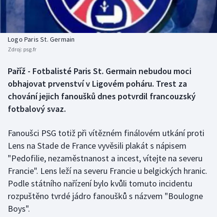
Baseball a softbal
Soutěže
Basketbal
Historické návraty
Logo Paris St. Germain
Zdroj:
psg.fr
Biatlon
Aplikace ČT sport
Paříž - Fotbalisté Paris St. Germain nebudou moci
Boby a skeleton
AZ kvíz
obhajovat prvenství v Ligovém poháru. Trest za
chování jejich fanoušků dnes potvrdil francouzský
Box
fotbalový svaz.
Curling
Fanoušci PSG totiž při vítězném finálovém utkání proti
Lens na Stade de France vyvěsili plakát s nápisem
Dostihy
"Pedofilie, nezaměstnanost a incest, vítejte na severu
Florbal
Francie". Lens leží na severu Francie u belgických hranic.
Podle státního nařízení bylo kvůli tomuto incidentu
Futsal
rozpuštěno tvrdé jádro fanoušků s názvem "Boulogne
Boys".
Golf