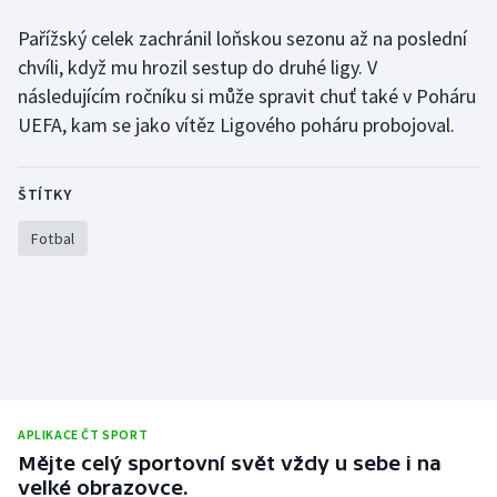
Pařížský celek zachránil loňskou sezonu až na poslední
Gymnastika
chvíli, když mu hrozil sestup do druhé ligy. V
následujícím ročníku si může spravit chuť také v Poháru
Házená
UEFA, kam se jako vítěz Ligového poháru probojoval.
Jezdectví
ŠTÍTKY
Judo
Fotbal
Krasobruslení
Lezení
Lyže a snowboard
Moderní pětiboj
APLIKACE ČT SPORT
Mějte celý sportovní svět vždy u sebe i na
Motorsport
velké obrazovce.