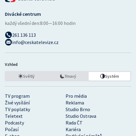
Stolní tenis
Divácké centrum
Triatlon
každý všední den:
8:00—16:00 hodin
Veslování
261 136 113
info@ceskatelevize.cz
Vodní slalom
Volejbal
Vzhled
Světlý
Tmavý
Systém
Ostatní
TV program
Pro média
Živé vysílání
Reklama
TV poplatky
Studio Brno
Teletext
Studio Ostrava
Podcasty
Rada ČT
Počasí
Kariéra