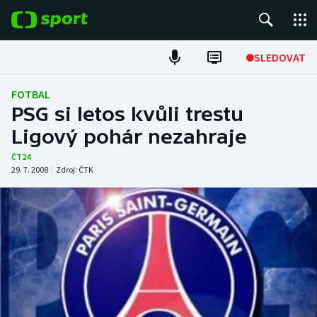
POPULÁRNÍ
SLEDOVAT
Fotbal
FOTBAL
PSG si letos kvůli trestu
Hokej
Ligový pohár nezahraje
Tenis
ČT24
29. 7. 2008
|
Zdroj:
ČTK
Atletika
Cyklistika
DALŠÍ SPORTY
Americký fotbal
NEPŘEHLÉDNĚTE