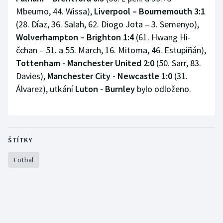
Stolní tenis
Mbeumo, 44. Wissa),
Liverpool – Bournemouth 3:1
(28. Díaz, 36. Salah, 62. Diogo Jota – 3. Semenyo),
Triatlon
Wolverhampton – Brighton 1:4
(61. Hwang Hi-
čchan – 51. a 55. March, 16. Mitoma, 46. Estupiñán),
Veslování
Tottenham - Manchester United 2:0
(50. Sarr, 83.
Davies),
Manchester City - Newcastle 1:0
(31.
Vodní slalom
Álvarez), utkání
Luton - Burnley
bylo odloženo.
Volejbal
Ostatní
ŠTÍTKY
Fotbal