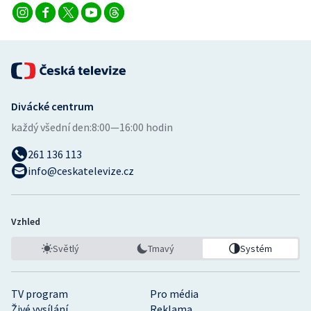
Divácké centrum
každý všední den:
8:00—16:00 hodin
261 136 113
info@ceskatelevize.cz
Vzhled
Světlý
Tmavý
Systém
TV program
Pro média
Živé vysílání
Reklama