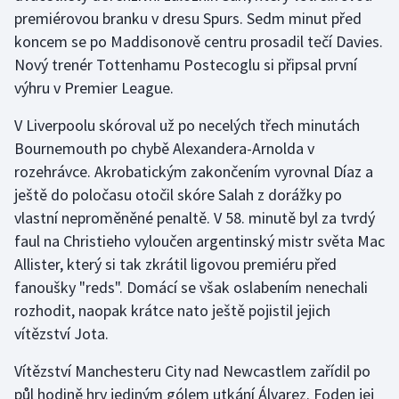
premiérovou branku v dresu Spurs. Sedm minut před
koncem se po Maddisonově centru prosadil tečí Davies.
Gymnastika
Nový trenér Tottenhamu Postecoglu si připsal první
Házená
výhru v Premier League.
V Liverpoolu skóroval už po necelých třech minutách
Jezdectví
Bournemouth po chybě Alexandera-Arnolda v
Judo
rozehrávce. Akrobatickým zakončením vyrovnal Díaz a
ještě do poločasu otočil skóre Salah z dorážky po
Krasobruslení
vlastní neproměněné penaltě. V 58. minutě byl za tvrdý
faul na Christieho vyloučen argentinský mistr světa Mac
Lezení
Allister, který si tak zkrátil ligovou premiéru před
fanoušky "reds". Domácí se však oslabením nenechali
Lyže a snowboard
rozhodit, naopak krátce nato ještě pojistil jejich
vítězství Jota.
Moderní pětiboj
Vítězství Manchesteru City nad Newcastlem zařídil po
Motorsport
půl hodině hry jediným gólem utkání Álvarez. Foden jej