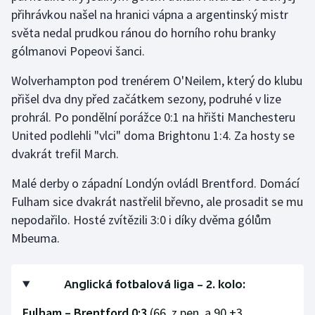
přihrávkou našel na hranici vápna a argentinský mistr
Olympijské hry
světa nedal prudkou ránou do horního rohu branky
gólmanovi Popeovi šanci.
Parasport
Wolverhampton pod trenérem O'Neilem, který do klubu
Plavání
přišel dva dny před začátkem sezony, podruhé v lize
prohrál. Po pondělní porážce 0:1 na hřišti Manchesteru
Plážový volejbal
United podlehli "vlci" doma Brightonu 1:4. Za hosty se
dvakrát trefil March.
Ragby
Malé derby o západní Londýn ovládl Brentford. Domácí
Rychlobruslení
Fulham sice dvakrát nastřelil břevno, ale prosadit se mu
nepodařilo. Hosté zvítězili 3:0 i díky dvěma gólům
Rychlostní kanoistika
Mbeuma.
Short track
Anglická fotbalová liga – 2. kolo:
Sportovní střelba
Fulham – Brentford 0:3
(66. z pen. a 90.+3