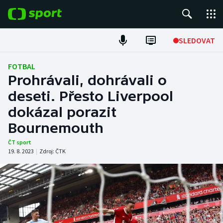
POPULÁRNÍ
SLEDOVAT
Fotbal
FOTBAL
Prohrávali, dohrávali o
Hokej
deseti. Přesto Liverpool
dokázal porazit
Tenis
Bournemouth
Atletika
ČT sport
19. 8. 2023
|
Zdroj:
ČTK
Cyklistika
DALŠÍ SPORTY
Americký fotbal
NEPŘEHLÉDNĚTE