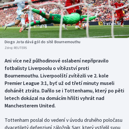
Baseball a softbal
Soutěže
Basketbal
Historické návraty
Biatlon
Aplikace ČT sport
Diogo Jota dává gól do sítě Bournemouthu
Boby a skeleton
AZ kvíz
Zdroj:
REUTERS
Box
Ani více než půlhodinové oslabení nepřipravilo
fotbalisty Liverpoolu o vítězství proti
Curling
Bournemouthu. Liverpoolští zvítězili ve 2. kole
Premier League 3:1, byť už od třetí minuty museli
Dostihy
dohánět ztrátu. Dařilo se i Tottenhamu, který po pěti
letech dokázal na domácím hřišti vyhrát nad
Florbal
Manchesterem United.
Futsal
Tottenham poslal do vedení v úvodu druhého poločasu
dvacetiletý defenzivní záložník Sarr, který vstřelil svou
Golf